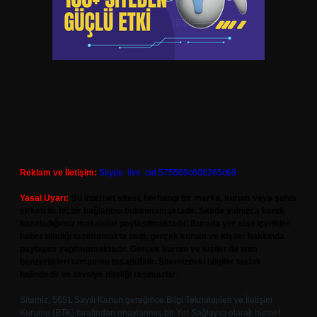
Reklam ve İletişim:
Skype: live:.cid.575569c608265c69
Yasal Uyarı:
Bu internet sitesi, herhangi bir marka, kurum veya şahıs
şirketi ile hiçbir bağlantısı bulunmamaktadır. Sitede yalnızca kendi
hazırladığımız makaleler paylaşılmaktadır. Burada yer alan içerikler
haber niteliği taşımamakta olup, gerçek kurum ve kişiler hakkında
paylaşım yapılmamaktadır. Gerçek kurum ve kişiler ile isim
benzerlikleri tamamen tesadüfidir. Sitemizdeki bilgiler taslak
halindedir ve tavsiye niteliği taşımazlar.
Sitemiz, 5651 Sayılı Kanun gereğince Bilgi Teknolojileri ve İletişim
Kurumu (BTK) tarafından onaylanmış bir Yer Sağlayıcı olarak hizmet