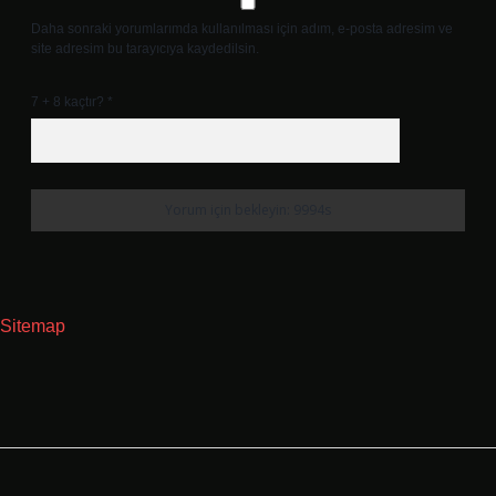
Daha sonraki yorumlarımda kullanılması için adım, e-posta adresim ve
site adresim bu tarayıcıya kaydedilsin.
7 + 8 kaçtır?
*
Sitemap