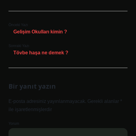
Önceki Yazı
Gelişim Okulları kimin ?
Sonraki Yazı
Tövbe haşa ne demek ?
Bir yanıt yazın
E-posta adresiniz yayınlanmayacak.
Gerekli alanlar
*
ile işaretlenmişlerdir
Yorum