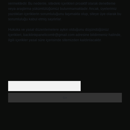
vermektedir. Bu nedenle, sitedeki içerikleri proaktif olarak denetleme
veya araştırma yükümlülüğümüz bulunmamaktadır. Ancak, üyelerimiz
yazdıkları içeriklerin sorumluluğunu taşımakta olup, siteye üye olarak bu
sorumluluğu kabul etmiş sayılırlar.
Hukuka ve yasal düzenlemelere aykırı olduğunu düşündüğünüz
içerikleri,
backlinkpanelicomtr@gmail.com
adresine bildirmeniz halinde,
ilgili içerikler yasal süre içerisinde sitemizden kaldırılacaktır.
Arama