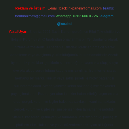
Reklam ve İletişim:
E-mail:
backlinkpaneli@gmail.com
Teams:
forumhizmeti@gmail.com
Whatsapp: 0262 606 0 726
Telegram:
@karabul
Yasal Uyarı:
Sitemiz, 5651 Sayılı Kanun gereğince Bilgi Teknolojileri ve
İletişim Kurumu (BTK) tarafından onaylanmış bir Yer Sağlayıcı olarak
hizmet vermektedir. Bu nedenle, sitedeki içerikleri proaktif olarak
denetleme veya araştırma yükümlülüğümüz bulunmamaktadır. Ancak,
üyelerimiz yazdıkları içeriklerin sorumluluğunu taşımakta olup, siteye
üye olarak bu sorumluluğu kabul etmiş sayılırlar. Bu internet sitesi,
herhangi bir marka, kurum veya şahıs şirketi ile hiçbir bağlantısı
bulunmamaktadır. Sitede yalnızca kendi hazırladığımız makaleler
paylaşılmaktadır. Burada yer alan içerikler haber niteliği taşımamakta
olup, gerçek kurum ve kişiler hakkında paylaşım yapılmamaktadır.
Gerçek kurum ve kişiler ile isim benzerlikleri tamamen tesadüfidir.
Sitemiz, kar amacı gütmeyen ve tamamen ücretsiz bir bilgi paylaşım
platformudur. Hukuka ve yasal düzenlemelere aykırı olduğunu