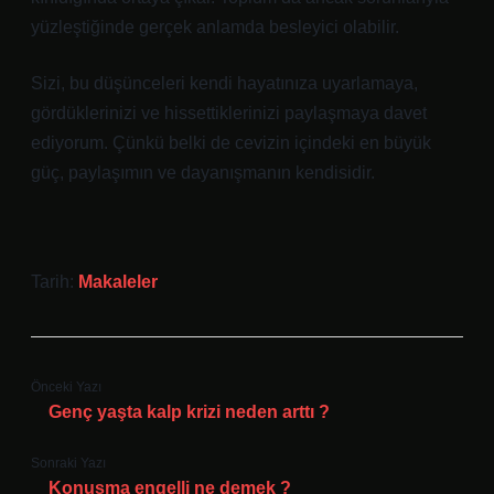
yüzleştiğinde gerçek anlamda besleyici olabilir.
Sizi, bu düşünceleri kendi hayatınıza uyarlamaya,
gördüklerinizi ve hissettiklerinizi paylaşmaya davet
ediyorum. Çünkü belki de cevizin içindeki en büyük
güç, paylaşımın ve dayanışmanın kendisidir.
Tarih:
Makaleler
Önceki Yazı
Genç yaşta kalp krizi neden arttı ?
Sonraki Yazı
Konuşma engelli ne demek ?