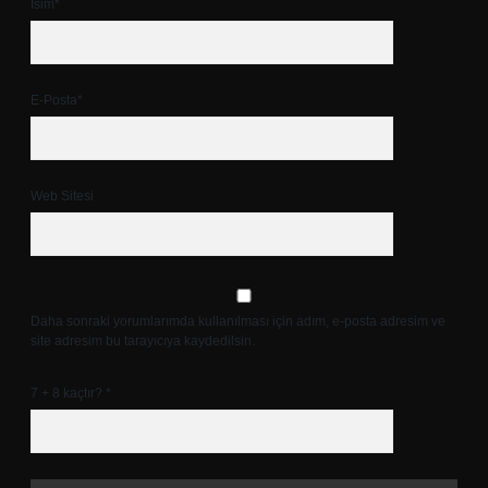
İsim*
E-Posta*
Web Sitesi
Daha sonraki yorumlarımda kullanılması için adım, e-posta adresim ve
site adresim bu tarayıcıya kaydedilsin.
7 + 8 kaçtır?
*