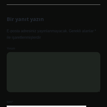
Bir yanıt yazın
E-posta adresiniz yayınlanmayacak.
Gerekli alanlar
*
ile işaretlenmişlerdir
Yorum
İsim*