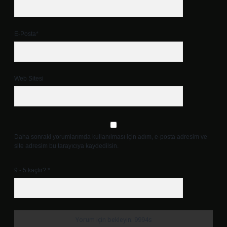
E-Posta*
Web Sitesi
Daha sonraki yorumlarımda kullanılması için adım, e-posta adresim ve
site adresim bu tarayıcıya kaydedilsin.
9 - 5 kaçtır?
*