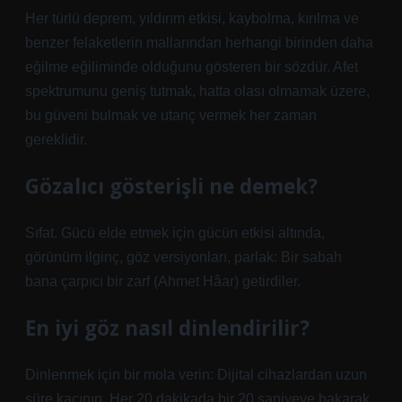
Her türlü deprem, yıldırım etkisi, kaybolma, kırılma ve
benzer felaketlerin mallarından herhangi birinden daha
eğilme eğiliminde olduğunu gösteren bir sözdür. Afet
spektrumunu geniş tutmak, hatta olası olmamak üzere,
bu güveni bulmak ve utanç vermek her zaman
gereklidir.
Gözalıcı gösterişli ne demek?
Sıfat. Gücü elde etmek için gücün etkisi altında,
görünüm ilginç, göz versiyonları, parlak: Bir sabah
bana çarpıcı bir zarf (Ahmet Hâar) getirdiler.
En iyi göz nasıl dinlendirilir?
Dinlenmek için bir mola verin: Dijital cihazlardan uzun
süre kaçının. Her 20 dakikada bir 20 saniyeye bakarak