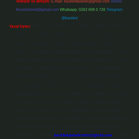
Reklam ve İletişim:
E-mail:
backlinkpaneli@gmail.com
Teams:
forumhizmeti@gmail.com
Whatsapp: 0262 606 0 726
Telegram:
@karabul
Yasal Uyarı:
Sitemiz, 5651 Sayılı Kanun gereğince Bilgi Teknolojileri ve
İletişim Kurumu (BTK) tarafından onaylanmış bir Yer Sağlayıcı olarak
hizmet vermektedir. Bu nedenle, sitedeki içerikleri proaktif olarak
denetleme veya araştırma yükümlülüğümüz bulunmamaktadır. Ancak,
üyelerimiz yazdıkları içeriklerin sorumluluğunu taşımakta olup, siteye
üye olarak bu sorumluluğu kabul etmiş sayılırlar. Bu internet sitesi,
herhangi bir marka, kurum veya şahıs şirketi ile hiçbir bağlantısı
bulunmamaktadır. Sitede yalnızca kendi hazırladığımız makaleler
paylaşılmaktadır. Burada yer alan içerikler haber niteliği taşımamakta
olup, gerçek kurum ve kişiler hakkında paylaşım yapılmamaktadır.
Gerçek kurum ve kişiler ile isim benzerlikleri tamamen tesadüfidir.
Sitemiz, kar amacı gütmeyen ve tamamen ücretsiz bir bilgi paylaşım
platformudur. Hukuka ve yasal düzenlemelere aykırı olduğunu
düşündüğünüz içerikleri,
backlinkpanelicomtr@gmail.com
adresine