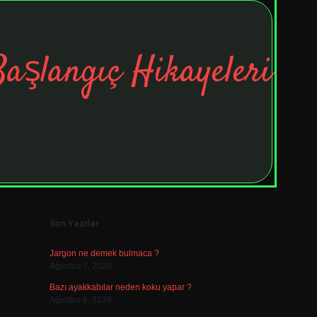
Başlangıç Hikayeleri
Taşınma maceralarıyla ilham bul!
Sidebar
tulipbet
ele
Son Yazılar
Jargon ne demek bulmaca ?
Ağustos 7, 2026
Bazı ayakkabılar neden koku yapar ?
Ağustos 6, 2026