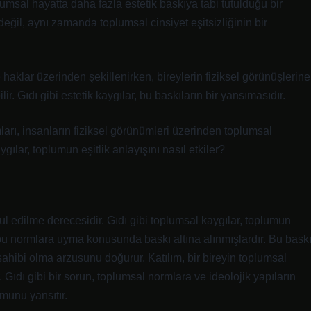
lumsal hayatta daha fazla estetik baskıya tabi tutulduğu bir
değil, aynı zamanda toplumsal cinsiyet eşitsizliğinin bir
 haklar üzerinden şekillenirken, bireylerin fiziksel görünüşlerine
ir. Gıdı gibi estetik kaygılar, bu baskıların bir yansımasıdır.
mları, insanların fiziksel görünümleri üzerinden toplumsal
ygılar, toplumun eşitlik anlayışını nasıl etkiler?
ul edilme derecesidir. Gıdı gibi toplumsal kaygılar, toplumun
 bu normlara uyma konusunda baskı altına alınmışlardır. Bu baskı
sahibi olma arzusunu doğurur. Katılım, bir bireyin toplumsal
. Gıdı gibi bir sorun, toplumsal normlara ve ideolojik yapıların
umunu yansıtır.