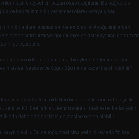
nlenmesi, bireysel bir başarı olarak algılanır. Bu bağlamda,
üğün ve kapitalizmin bir yansıması olarak ortaya çıkar.
a gıdının bir anlam taşımasına neden olabilir. Aşağı sınıflardan
ni karşılamak adına fiziksel görünümlerine dair kaygıları daha fazl
arını pekiştirebilir.
erin egemen olduğu toplumlarda, bireylerin bedenlerine dair
eyin kişisel başarısı ve özgürlüğü ile ne kadar ilişkili olabilir?
amusal alanda etkin oldukları bir sistemdir. Ancak bu eşitlik,
t, sınıf ve kültürel farklar, demokrasinin idealine ne kadar yakın
sizliklerin daha görünür hale gelmesine neden olabilir.
k kaygı olabilir. Bu da toplumsal cinsiyetin, bireylerin fiziksel