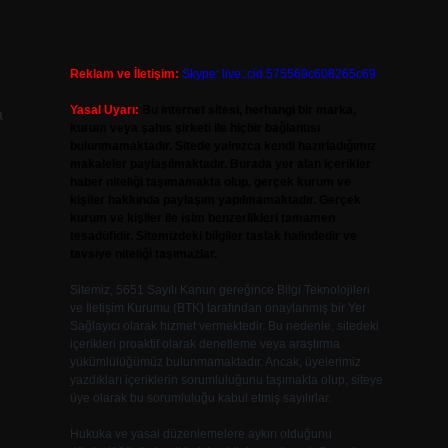
Reklam ve İletişim:
Skype: live:.cid.575569c608265c69
Yasal Uyarı:
Bu internet sitesi, herhangi bir marka,
a
kurum veya şahıs şirketi ile hiçbir bağlantısı
bulunmamaktadır. Sitede yalnızca kendi hazırladığımız
makaleler paylaşılmaktadır. Burada yer alan içerikler
haber niteliği taşımamakta olup, gerçek kurum ve
kişiler hakkında paylaşım yapılmamaktadır. Gerçek
kurum ve kişiler ile isim benzerlikleri tamamen
tesadüfidir. Sitemizdeki bilgiler taslak halindedir ve
tavsiye niteliği taşımazlar.
Sitemiz, 5651 Sayılı Kanun gereğince Bilgi Teknolojileri
ve İletişim Kurumu (BTK) tarafından onaylanmış bir Yer
Sağlayıcı olarak hizmet vermektedir. Bu nedenle, sitedeki
içerikleri proaktif olarak denetleme veya araştırma
yükümlülüğümüz bulunmamaktadır. Ancak, üyelerimiz
yazdıkları içeriklerin sorumluluğunu taşımakta olup, siteye
üye olarak bu sorumluluğu kabul etmiş sayılırlar.
Hukuka ve yasal düzenlemelere aykırı olduğunu