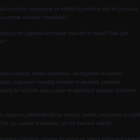
sal normlara, meşruiyete ve katılım biçimlerine dair bir yansıma
ara uymak zorunda hissedebilir.
lara uyum sağlama biçiminde nasıl bir rol oynar? Gıdı gibi
lir?
al yapının, iktidar ilişkilerinin, ideolojilerin ve kültürel
lgıları, toplumun dayattığı normlar ve ideolojik yapılarla
e geçmiş bir biçimde ortaya çıkar ve toplumsal baskılar, bireylerin
 algılarını şekillendirdiği bu süreçte, katılım, meşruiyet ve eşitli
 Gıdı, bu yapıları anlamamız için bir pencere olabilir.
e toplumsal eşitliğin önünde bir engel mi, yoksa toplumsal yapını