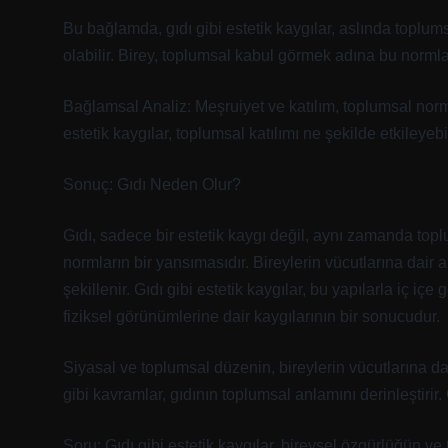
Bu bağlamda, gıdı gibi estetik kaygılar, aslında toplum
olabilir. Birey, toplumsal kabul görmek adına bu norml
Bağlamsal Analiz: Meşruiyet ve katılım, toplumsal norm
estetik kaygılar, toplumsal katılımı ne şekilde etkileyebi
Sonuç: Gıdı Neden Olur?
Gıdı, sadece bir estetik kaygı değil, aynı zamanda toplums
normların bir yansımasıdır. Bireylerin vücutlarına dair a
şekillenir. Gıdı gibi estetik kaygılar, bu yapılarla iç iç
fiziksel görünümlerine dair kaygılarının bir sonucudur.
Siyasal ve toplumsal düzenin, bireylerin vücutlarına dair
gibi kavramlar, gıdının toplumsal anlamını derinleştirir.
Soru: Gıdı gibi estetik kaygılar, bireysel özgürlüğün v