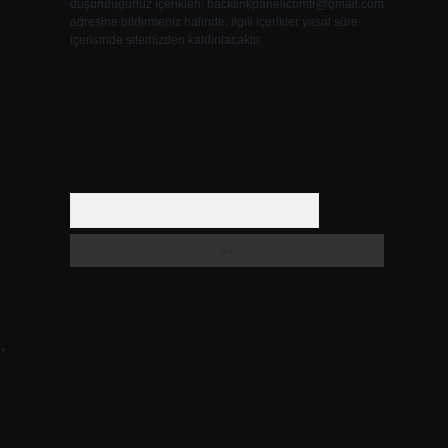
düşündüğünüz içerikleri,
backlinkpanelicomtr@gmail.com
adresine bildirmeniz halinde, ilgili içerikler yasal süre
içerisinde sitemizden kaldırılacaktır.
Arama
,