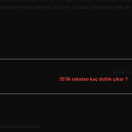
işkilerinin daha derin bir analizini yaparak yanıtlamak belki de
Sonraki Yaz
35’lik rakıdan kaç duble çıkar ?
le işaretlenmişlerdir