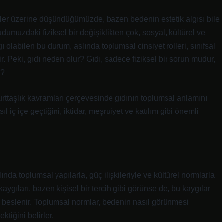
lojiler üzerine düşündüğümüzde, bazen bedenin estetik algısı bile
dumuzdaki fiziksel bir değişiklikten çok, sosyal, kültürel ve
gı olabilen bu durum, aslında toplumsal cinsiyet rolleri, sınıfsal
lir. Peki, gıdı neden olur? Gıdı, sadece fiziksel bir sorun mudur,
r?
 yurttaşlık kavramları çerçevesinde gıdının toplumsal anlamını
l iç içe geçtiğini, iktidar, meşruiyet ve katılım gibi önemli
lında toplumsal yapılarla, güç ilişkileriyle ve kültürel normlarla
 kaygıları, bazen kişisel bir tercih gibi görünse de, bu kaygılar
 beslenir. Toplumsal normlar, bedenin nasıl görünmesi
ktiğini belirler.