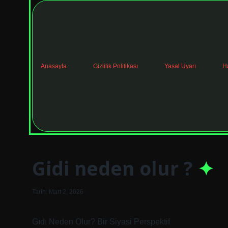
Anasayfa
Gizlilik Politikası
Yasal Uyarı
H
Gidi neden olur ?
Tarih: Mart 2, 2026
Gıdı Neden Olur? Bir Siyasi Perspektif