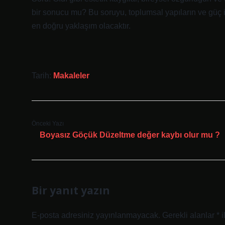
bir sonucu mu? Bu soruyu, toplumsal yapıların ve güç il
en doğru yaklaşım olacaktır.
Tarih:
Makaleler
Önceki Yazı
Boyasız Göçük Düzeltme değer kaybı olur mu ?
Bir yanıt yazın
E-posta adresiniz yayınlanmayacak.
Gerekli alanlar
*
i