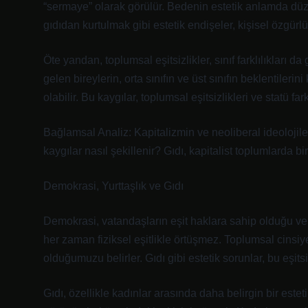
“sermaye” olarak görülür. Bedenin estetik anlamda düze
gıdıdan kurtulmak gibi estetik endişeler, kişisel özgürl
Öte yandan, toplumsal eşitsizlikler, sınıf farklılıkları d
gelen bireylerin, orta sınıfın ve üst sınıfın beklentileri
olabilir. Bu kaygılar, toplumsal eşitsizlikleri ve statü farkl
Bağlamsal Analiz: Kapitalizmin ve neoliberal ideolojil
kaygılar nasıl şekillenir? Gıdı, kapitalist toplumlarda bir
Demokrasi, Yurttaşlık ve Gıdı
Demokrasi, vatandaşların eşit haklara sahip olduğu ve k
her zaman fiziksel eşitlikle örtüşmez. Toplumsal cinsiye
olduğumuzu belirler. Gıdı gibi estetik sorunlar, bu eşit
Gıdı, özellikle kadınlar arasında daha belirgin bir esteti