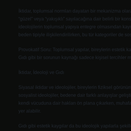
İktidar, toplumsal normları dayatan bir mekanizma olara
“güzel” veya “yakışıklı” sayılacağına dair belirli bir k
ideolojilerin toplumsal yapıya entegre olmasından kaynak
beden tipiyle ilişkilendirilirken, bu tür kategoriler de sos
Provokatif Soru: Toplumsal yapılar, bireylerin estetik ka
Gıdı gibi bir sorunun kaynağı sadece kişisel tercihler
İktidar, İdeoloji ve Gıdı
Siyasal iktidar ve ideolojiler, bireylerin fiziksel görün
sosyalist ideolojiler, bedene dair farklı anlayışlar geliş
kendi vücuduna dair hakları ön plana çıkarken, muhafa
yer alabilir.
Gıdı gibi estetik kaygılar da bu ideolojik yapılarla şekil