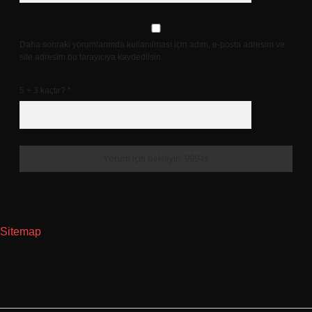
Daha sonraki yorumlarımda kullanılması için adım, e-posta adresim ve
site adresim bu tarayıcıya kaydedilsin.
5 + 3 kaçtır?
*
Sitemap