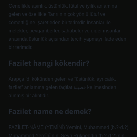
Genellikle aşırılık, üstünlük, lütuf ve iyilik anlamına
gelen ve özellikle Tanrı’nın çok yönlü lütuf ve
cömertliğine işaret eden bir terimdir. İnsanlar ile
melekler, peygamberler, sahabeler ve diğer insanlar
arasında üstünlük açısından tercih yapmayı ifade eden
bir terimdir.
Fazilet hangi kökendir?
Arapça fḍl kökünden gelen ve “üstünlük, ayrıcalık,
fazilet” anlamına gelen faḍīlat فضيلة kelimesinden
alınmış bir alıntıdır.
Fazilet name ne demek?
FAZÎLET-NÂME (YEMÎNÎ) Yeminî, Muhammed (b.?-d.?)
Muhammed Yemînî’nin, Şeyh Rükneddin (b.?-d.?)’nin