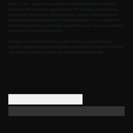
Sitemiz, 5651 Sayılı Kanun gereğince Bilgi Teknolojileri ve İletişim
Kurumu (BTK) tarafından onaylanmış bir Yer Sağlayıcı olarak hizmet
vermektedir. Bu nedenle, sitedeki içerikleri proaktif olarak denetleme
veya araştırma yükümlülüğümüz bulunmamaktadır. Ancak, üyelerimiz
yazdıkları içeriklerin sorumluluğunu taşımakta olup, siteye üye olarak bu
sorumluluğu kabul etmiş sayılırlar.
Hukuka ve yasal düzenlemelere aykırı olduğunu düşündüğünüz
içerikleri,
backlinkpanelicomtr@gmail.com
adresine bildirmeniz halinde,
ilgili içerikler yasal süre içerisinde sitemizden kaldırılacaktır.
Arama