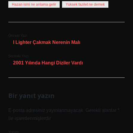
Hazan ismi ne anlama gelir
Yüksek fazilet ne demek
Önceki Yazı
I Lighter Çakmak Nerenin Malı
Sonraki Yazı
2001 Yılında Hangi Diziler Vardı
Bir yanıt yazın
E-posta adresiniz yayınlanmayacak.
Gerekli alanlar
*
ile işaretlenmişlerdir
Yorum