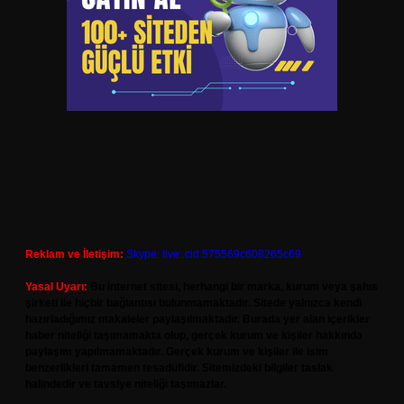
Reklam ve İletişim:
Skype: live:.cid.575569c608265c69
Yasal Uyarı:
Bu internet sitesi, herhangi bir marka, kurum veya şahıs
şirketi ile hiçbir bağlantısı bulunmamaktadır. Sitede yalnızca kendi
hazırladığımız makaleler paylaşılmaktadır. Burada yer alan içerikler
haber niteliği taşımamakta olup, gerçek kurum ve kişiler hakkında
paylaşım yapılmamaktadır. Gerçek kurum ve kişiler ile isim
benzerlikleri tamamen tesadüfidir. Sitemizdeki bilgiler taslak
halindedir ve tavsiye niteliği taşımazlar.