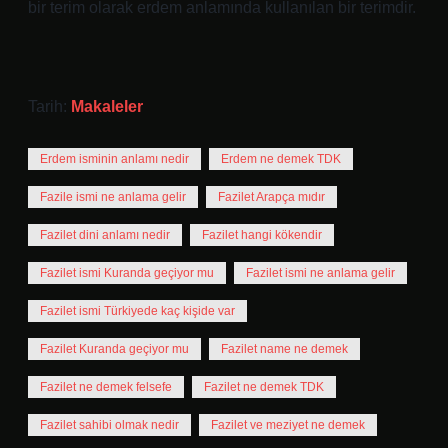
bir terim olarak erdem anlamında kullanılan bir terimdir.
Tarih:
Makaleler
Erdem isminin anlamı nedir
Erdem ne demek TDK
Fazile ismi ne anlama gelir
Fazilet Arapça mıdır
Fazilet dini anlamı nedir
Fazilet hangi kökendir
Fazilet ismi Kuranda geçiyor mu
Fazilet ismi ne anlama gelir
Fazilet ismi Türkiyede kaç kişide var
Fazilet Kuranda geçiyor mu
Fazilet name ne demek
Fazilet ne demek felsefe
Fazilet ne demek TDK
Fazilet sahibi olmak nedir
Fazilet ve meziyet ne demek