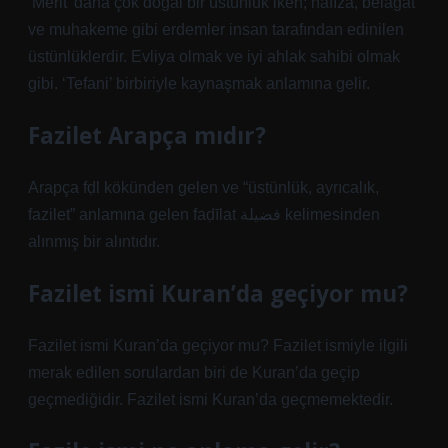
‘Merit’ daha çok doğal bir üstünlük iken; hafıza, belagat
ve muhakeme gibi erdemler insan tarafından edinilen
üstünlüklerdir. Evliya olmak ve iyi ahlak sahibi olmak
gibi. ‘Tefani’ birbiriyle kaynaşmak anlamına gelir.
Fazilet Arapça mıdır?
Arapça fḍl kökünden gelen ve “üstünlük, ayrıcalık,
fazilet” anlamına gelen faḍīlat فضيلة kelimesinden
alınmış bir alıntıdır.
Fazilet ismi Kuran’da geçiyor mu?
Fazilet ismi Kuran’da geçiyor mu? Fazilet ismiyle ilgili
merak edilen sorulardan biri de Kuran’da geçip
geçmediğidir. Fazilet ismi Kuran’da geçmemektedir.