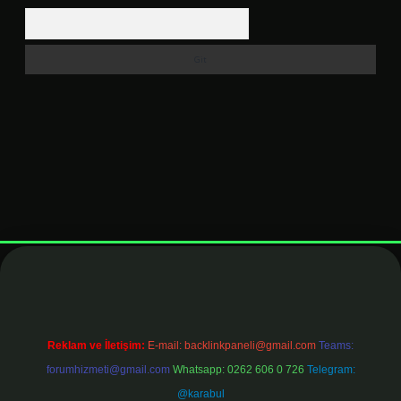
Arama
pbet
elexbett.net
Reklam ve İletişim:
E-mail:
backlinkpaneli@gmail.com
Teams:
forumhizmeti@gmail.com
Whatsapp: 0262 606 0 726
Telegram:
@karabul