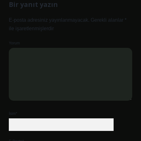
Bir yanıt yazın
E-posta adresiniz yayınlanmayacak.
Gerekli alanlar
*
ile işaretlenmişlerdir
Yorum
İsim*