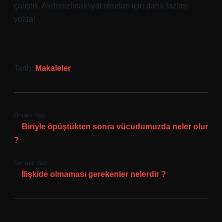
çalıştık. Akdenizlinakliyat okurları için daha fazlası
yolda!
Tarih:
Makaleler
Önceki Yazı
Biriyle öpüştükten sonra vücudumuzda neler olur
?
Sonraki Yazı
İlişkide olmaması gerekenler nelerdir ?