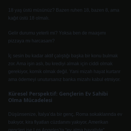
18 yaş üstü müsünüz? Bazen ruhen 18, bazen 8, ama
kağıt üstü 18 olmalı.
Gelir durumu yeterli mi? Yoksa ben de maaşımı
pizzaya mı harcasam?
İç sesin bu kadar aktif çalıştığı başka bir konu bulmak
zor. Ama işin aslı, bu krediyi almak için ciddi olmak
gerekiyor, komik olmak değil. Yani mizah hayat kurtarır
ama ödemeyi unutursanız banka mizahı kabul etmiyor.
Küresel Perspektif: Gençlerin Ev Sahibi
Olma Mücadelesi
Düşünsenize, İtalya’da bir genç, Roma sokaklarında ev
bakıyor, kira fiyatları cüzdanını yakıyor, Amerikan
gençleri ise Los Angeles’ta “ev alma hayaliyle”