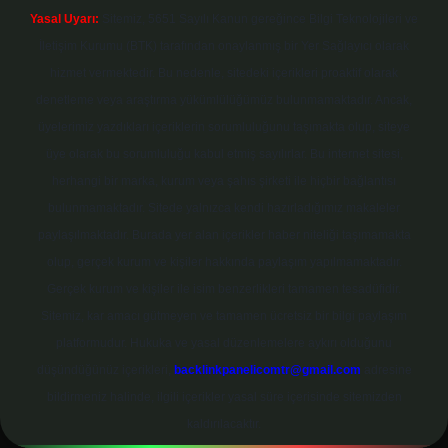
Yasal Uyarı:
Sitemiz, 5651 Sayılı Kanun gereğince Bilgi Teknolojileri ve
İletişim Kurumu (BTK) tarafından onaylanmış bir Yer Sağlayıcı olarak
hizmet vermektedir. Bu nedenle, sitedeki içerikleri proaktif olarak
denetleme veya araştırma yükümlülüğümüz bulunmamaktadır. Ancak,
üyelerimiz yazdıkları içeriklerin sorumluluğunu taşımakta olup, siteye
üye olarak bu sorumluluğu kabul etmiş sayılırlar. Bu internet sitesi,
herhangi bir marka, kurum veya şahıs şirketi ile hiçbir bağlantısı
bulunmamaktadır. Sitede yalnızca kendi hazırladığımız makaleler
paylaşılmaktadır. Burada yer alan içerikler haber niteliği taşımamakta
olup, gerçek kurum ve kişiler hakkında paylaşım yapılmamaktadır.
Gerçek kurum ve kişiler ile isim benzerlikleri tamamen tesadüfidir.
Sitemiz, kar amacı gütmeyen ve tamamen ücretsiz bir bilgi paylaşım
platformudur. Hukuka ve yasal düzenlemelere aykırı olduğunu
düşündüğünüz içerikleri,
backlinkpanelicomtr@gmail.com
adresine
bildirmeniz halinde, ilgili içerikler yasal süre içerisinde sitemizden
kaldırılacaktır.