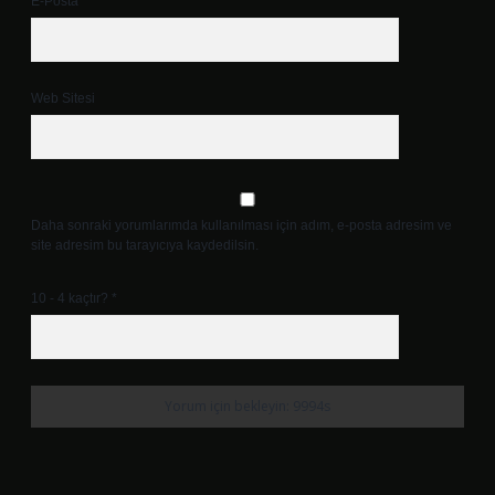
E-Posta*
Web Sitesi
Daha sonraki yorumlarımda kullanılması için adım, e-posta adresim ve
site adresim bu tarayıcıya kaydedilsin.
10 - 4 kaçtır?
*