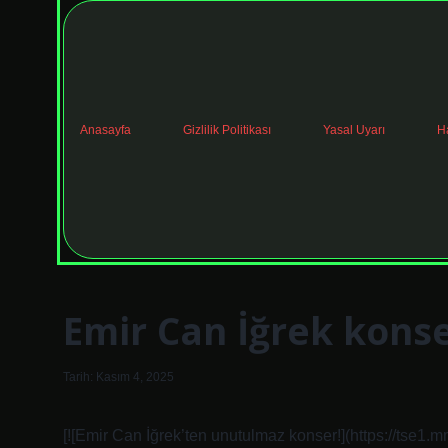
Anasayfa
Gizlilik Politikası
Yasal Uyarı
H
Emir Can İğrek konse
Tarih: Kasım 4, 2025
[![Emir Can İğrek’ten unutulmaz konser!](https://ts