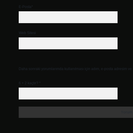
E-Posta*
Web Sitesi
Daha sonraki yorumlarımda kullanılması için adım, e-posta adresim ve s
6 + 2 kaçtır?
*