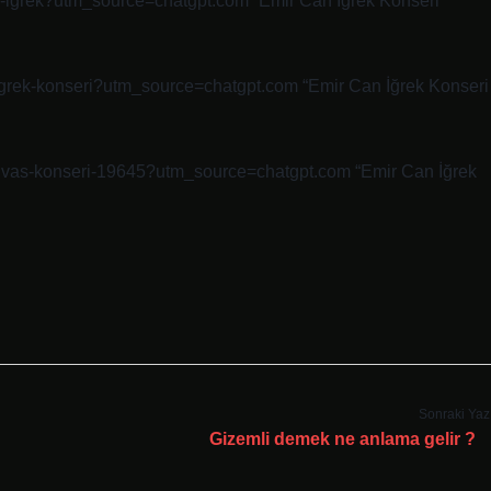
-can-igrek?utm_source=chatgpt.com “Emir Can İğrek Konseri
an-igrek-konseri?utm_source=chatgpt.com “Emir Can İğrek Konseri
k-sivas-konseri-19645?utm_source=chatgpt.com “Emir Can İğrek
Sonraki Yaz
Gizemli demek ne anlama gelir ?