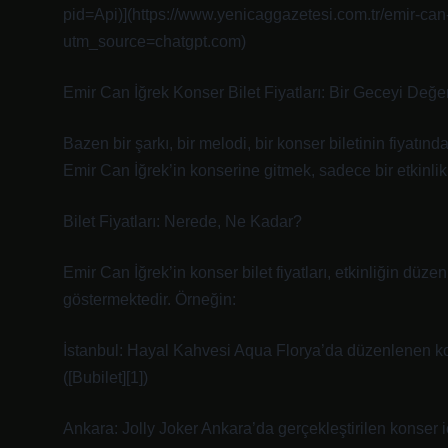
pid=Api)](https://www.yenicaggazetesi.com.tr/emir-c
utm_source=chatgpt.com)
Emir Can İğrek Konser Bilet Fiyatları: Bir Geceyi Değe
Bazen bir şarkı, bir melodi, bir konser biletinin fiyatınd
Emir Can İğrek’in konserine gitmek, sadece bir etkinlik
Bilet Fiyatları: Nerede, Ne Kadar?
Emir Can İğrek’in konser bilet fiyatları, etkinliğin düz
göstermektedir. Örneğin:
İstanbul: Hayal Kahvesi Aqua Florya’da düzenlenen kons
([Bubilet][1])
Ankara: Jolly Joker Ankara’da gerçekleştirilen konser içi