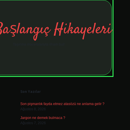
Başlangıç Hikayeleri
Taşınma maceralarıyla ilham bul!
Sidebar
tulipbet
elexbett.net
Son Yazılar
Son pişmanlık fayda etmez atasözü ne anlama gelir ?
Ağustos 8, 2026
Jargon ne demek bulmaca ?
Ağustos 7, 2026