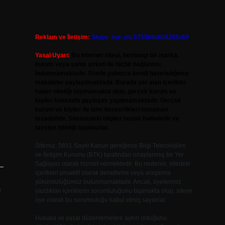
Reklam ve İletişim:
Skype: live:.cid.575569c608265c69
Yasal Uyarı:
Bu internet sitesi, herhangi bir marka,
kurum veya şahıs şirketi ile hiçbir bağlantısı
bulunmamaktadır. Sitede yalnızca kendi hazırladığımız
makaleler paylaşılmaktadır. Burada yer alan içerikler
haber niteliği taşımamakta olup, gerçek kurum ve
kişiler hakkında paylaşım yapılmamaktadır. Gerçek
kurum ve kişiler ile isim benzerlikleri tamamen
tesadüfidir. Sitemizdeki bilgiler taslak halindedir ve
tavsiye niteliği taşımazlar.
Sitemiz, 5651 Sayılı Kanun gereğince Bilgi Teknolojileri
ve İletişim Kurumu (BTK) tarafından onaylanmış bir Yer
Sağlayıcı olarak hizmet vermektedir. Bu nedenle, sitedeki
içerikleri proaktif olarak denetleme veya araştırma
yükümlülüğümüz bulunmamaktadır. Ancak, üyelerimiz
ı
yazdıkları içeriklerin sorumluluğunu taşımakta olup, siteye
üye olarak bu sorumluluğu kabul etmiş sayılırlar.
Hukuka ve yasal düzenlemelere aykırı olduğunu