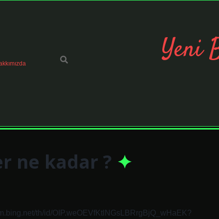
Yeni 
akkımızda
r ne kadar ?
e1.mm.bing.net/th/id/OIP.weOEVfKtlNGsLBRrgBjQ_wHaEK?