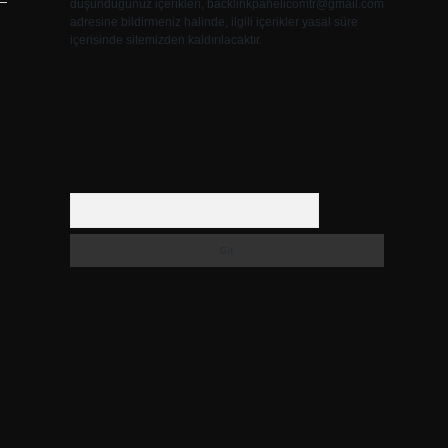
düşündüğünüz içerikleri,
backlinkpanelicomtr@gmail.com
adresine bildirmeniz halinde, ilgili içerikler yasal süre
içerisinde sitemizden kaldırılacaktır.
Arama