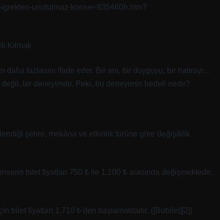
an-igrekten-unutulmaz-konser-935460h.htm?
rli Kılmak
an daha fazlasını ifade eder. Bir anı, bir duyguyu, bir hatırayı…
 değil, bir deneyimdir. Peki, bu deneyimin bedeli nedir?
enlendiği şehre, mekâna ve etkinlik türüne göre değişiklik
erin bilet fiyatları 750 ₺ ile 1.100 ₺ arasında değişmektedir.
n bilet fiyatları 1.710 ₺’den başlamaktadır. ([Bubilet][2])