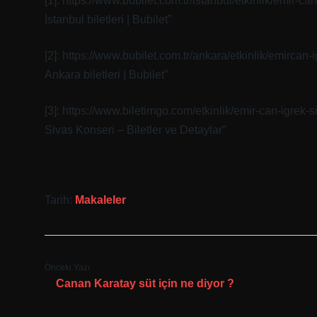
[1]: https://www.bubilet.com.tr/istanbul/etkinlik/emir
İstanbul biletleri | Bubilet”
[2]: https://www.bubilet.com.tr/ankara/etkinlik/emirc
Ankara biletleri | Bubilet”
[3]: https://www.biletimgo.com/etkinlik/emir-can-igre
Sivas Konseri – Biletler ve Detaylar”
Tarih:
Makaleler
Önceki Yazı
Canan Karatay süt için ne diyor ?