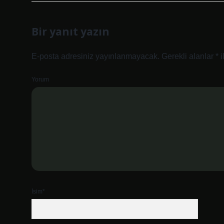
Bir yanıt yazın
E-posta adresiniz yayınlanmayacak.
Gerekli alanlar
*
i
Yorum
İsim*