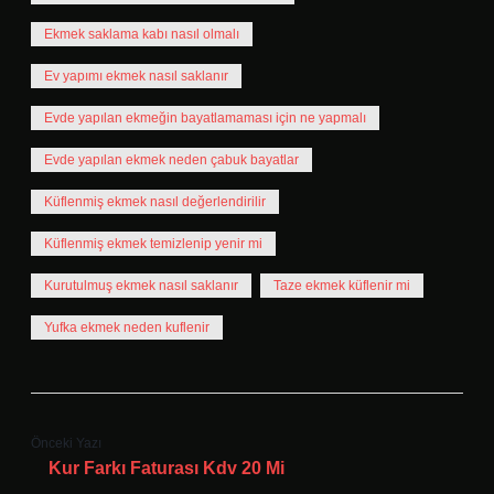
Ekmek saklama kabı nasıl olmalı
Ev yapımı ekmek nasıl saklanır
Evde yapılan ekmeğin bayatlamaması için ne yapmalı
Evde yapılan ekmek neden çabuk bayatlar
Küflenmiş ekmek nasıl değerlendirilir
Küflenmiş ekmek temizlenip yenir mi
Kurutulmuş ekmek nasıl saklanır
Taze ekmek küflenir mi
Yufka ekmek neden kuflenir
Önceki Yazı
Kur Farkı Faturası Kdv 20 Mi