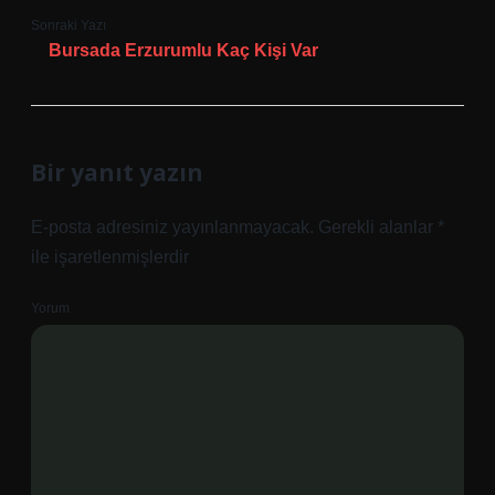
Sonraki Yazı
Bursada Erzurumlu Kaç Kişi Var
Bir yanıt yazın
E-posta adresiniz yayınlanmayacak.
Gerekli alanlar
*
ile işaretlenmişlerdir
Yorum