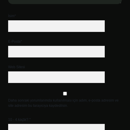
İsim*
E-Posta*
Web Sitesi
Daha sonraki yorumlarımda kullanılması için adım, e-posta adresim ve
site adresim bu tarayıcıya kaydedilsin.
10 - 4 kaçtır?
*