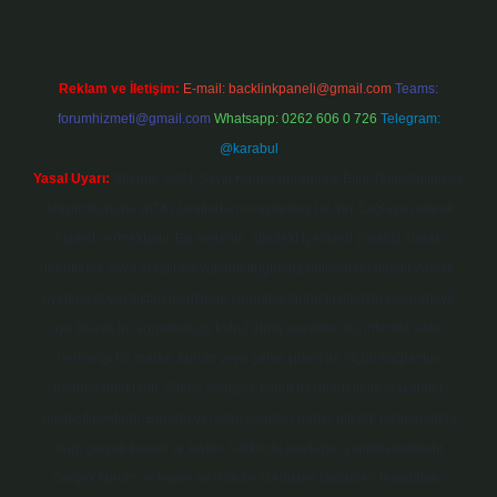
Reklam ve İletişim:
E-mail:
backlinkpaneli@gmail.com
Teams:
forumhizmeti@gmail.com
Whatsapp: 0262 606 0 726
Telegram:
@karabul
Yasal Uyarı:
Sitemiz, 5651 Sayılı Kanun gereğince Bilgi Teknolojileri ve
İletişim Kurumu (BTK) tarafından onaylanmış bir Yer Sağlayıcı olarak
hizmet vermektedir. Bu nedenle, sitedeki içerikleri proaktif olarak
denetleme veya araştırma yükümlülüğümüz bulunmamaktadır. Ancak,
üyelerimiz yazdıkları içeriklerin sorumluluğunu taşımakta olup, siteye
üye olarak bu sorumluluğu kabul etmiş sayılırlar. Bu internet sitesi,
herhangi bir marka, kurum veya şahıs şirketi ile hiçbir bağlantısı
bulunmamaktadır. Sitede yalnızca kendi hazırladığımız makaleler
paylaşılmaktadır. Burada yer alan içerikler haber niteliği taşımamakta
olup, gerçek kurum ve kişiler hakkında paylaşım yapılmamaktadır.
Gerçek kurum ve kişiler ile isim benzerlikleri tamamen tesadüfidir.