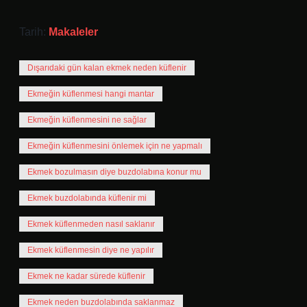
Tarih:
Makaleler
Dışarıdaki gün kalan ekmek neden küflenir
Ekmeğin küflenmesi hangi mantar
Ekmeğin küflenmesini ne sağlar
Ekmeğin küflenmesini önlemek için ne yapmalı
Ekmek bozulmasın diye buzdolabına konur mu
Ekmek buzdolabında küflenir mi
Ekmek küflenmeden nasıl saklanır
Ekmek küflenmesin diye ne yapılır
Ekmek ne kadar sürede küflenir
Ekmek neden buzdolabında saklanmaz