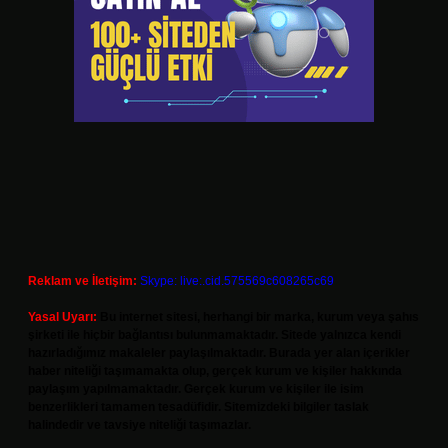
Reklam ve İletişim:
Skype: live:.cid.575569c608265c69
Yasal Uyarı:
Bu internet sitesi, herhangi bir marka, kurum veya şahıs
şirketi ile hiçbir bağlantısı bulunmamaktadır. Sitede yalnızca kendi
hazırladığımız makaleler paylaşılmaktadır. Burada yer alan içerikler
haber niteliği taşımamakta olup, gerçek kurum ve kişiler hakkında
paylaşım yapılmamaktadır. Gerçek kurum ve kişiler ile isim
benzerlikleri tamamen tesadüfidir. Sitemizdeki bilgiler taslak
halindedir ve tavsiye niteliği taşımazlar.