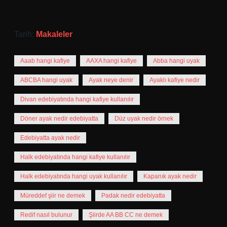
Tarih:
Makaleler
Aaab hangi kafiye
AAXA hangi kafiye
Abba hangi uyak
ABCBA hangi uyak
Ayak neye denir
Ayaklı kafiye nedir
Divan edebiyatında hangi kafiye kullanılır
Döner ayak nedir edebiyatta
Düz uyak nedir örnek
Edebiyatta ayak nedir
Halk edebiyatında hangi kafiye kullanılır
Halk edebiyatında hangi uyak kullanılır
Kapanık ayak nedir
Müreddef şiir ne demek
Padak nedir edebiyatta
Redif nasıl bulunur
Şiirde AA BB CC ne demek