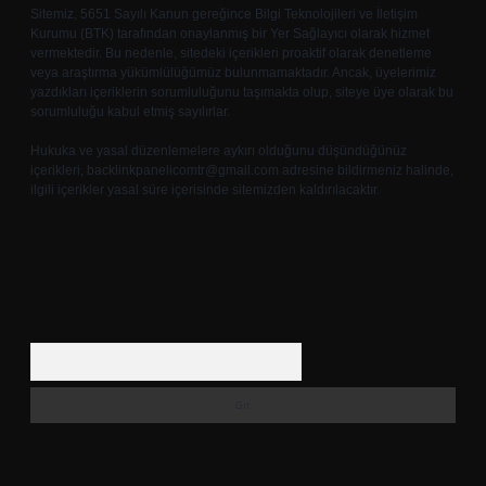
Sitemiz, 5651 Sayılı Kanun gereğince Bilgi Teknolojileri ve İletişim
Kurumu (BTK) tarafından onaylanmış bir Yer Sağlayıcı olarak hizmet
vermektedir. Bu nedenle, sitedeki içerikleri proaktif olarak denetleme
veya araştırma yükümlülüğümüz bulunmamaktadır. Ancak, üyelerimiz
yazdıkları içeriklerin sorumluluğunu taşımakta olup, siteye üye olarak bu
sorumluluğu kabul etmiş sayılırlar.
Hukuka ve yasal düzenlemelere aykırı olduğunu düşündüğünüz
içerikleri,
backlinkpanelicomtr@gmail.com
adresine bildirmeniz halinde,
ilgili içerikler yasal süre içerisinde sitemizden kaldırılacaktır.
Arama