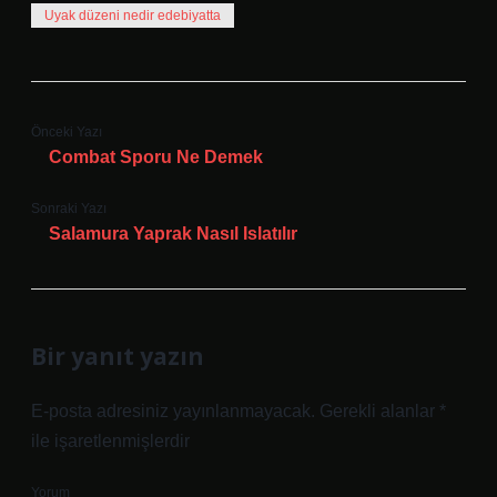
Uyak düzeni nedir edebiyatta
Önceki Yazı
Combat Sporu Ne Demek
Sonraki Yazı
Salamura Yaprak Nasıl Islatılır
Bir yanıt yazın
E-posta adresiniz yayınlanmayacak.
Gerekli alanlar
*
ile işaretlenmişlerdir
Yorum