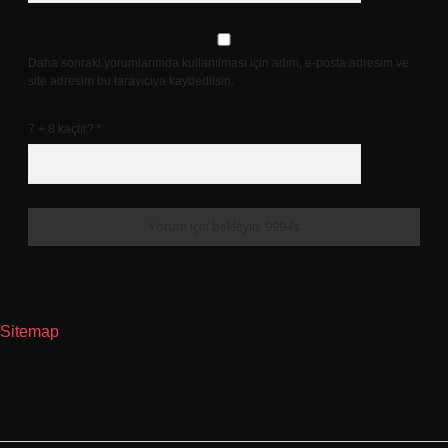
Daha sonraki yorumlarımda kullanılması için adım, e-posta adresim ve
site adresim bu tarayıcıya kaydedilsin.
7 + 8 kaçtır?
*
Sitemap