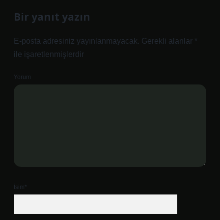
Bir yanıt yazın
E-posta adresiniz yayınlanmayacak.
Gerekli alanlar
*
ile işaretlenmişlerdir
Yorum
İsim*