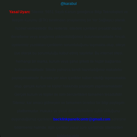
@karabul
Yasal Uyarı:
Sitemiz, 5651 Sayılı Kanun gereğince Bilgi Teknolojileri ve
İletişim Kurumu (BTK) tarafından onaylanmış bir Yer Sağlayıcı olarak
hizmet vermektedir. Bu nedenle, sitedeki içerikleri proaktif olarak
denetleme veya araştırma yükümlülüğümüz bulunmamaktadır. Ancak,
üyelerimiz yazdıkları içeriklerin sorumluluğunu taşımakta olup, siteye
üye olarak bu sorumluluğu kabul etmiş sayılırlar. Bu internet sitesi,
herhangi bir marka, kurum veya şahıs şirketi ile hiçbir bağlantısı
bulunmamaktadır. Sitede yalnızca kendi hazırladığımız makaleler
paylaşılmaktadır. Burada yer alan içerikler haber niteliği taşımamakta
olup, gerçek kurum ve kişiler hakkında paylaşım yapılmamaktadır.
Gerçek kurum ve kişiler ile isim benzerlikleri tamamen tesadüfidir.
Sitemiz, kar amacı gütmeyen ve tamamen ücretsiz bir bilgi paylaşım
platformudur. Hukuka ve yasal düzenlemelere aykırı olduğunu
düşündüğünüz içerikleri,
backlinkpanelicomtr@gmail.com
adresine
bildirmeniz halinde, ilgili içerikler yasal süre içerisinde sitemizden
kaldırılacaktır.