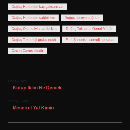
Doğuş Holdingin kaç çalışanı var
Doğuş Holdingin sahibi kim
Doğuş nereye bağlıdır
Doğuş Otomotivin sahibi kim
Doğuş Teknoloji Genel Müdür
Doğuş Teknoloji grubu nedir
Ferit Şahenkin serveti ne kadar
Özcan Çavuş kimdir
Önceki Yazı
Kutup Iklim Ne Demek
Sonraki Yazı
Meserret Yat Kimin