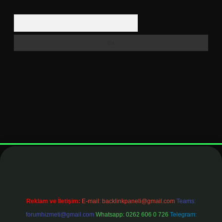
Arama
et
elexbett.net
Reklam ve İletişim:
E-mail:
backlinkpaneli@gmail.com
Teams:
forumhizmeti@gmail.com
Whatsapp: 0262 606 0 726
Telegram: