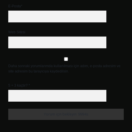
E-Posta*
Web Sitesi
Daha sonraki yorumlarımda kullanılması için adım, e-posta adresim ve
site adresim bu tarayıcıya kaydedilsin.
5 + 3 kaçtır?
*