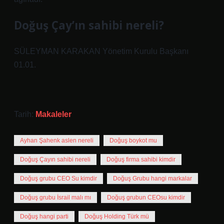
Doğuş Çay’ın sahibi nereli?
SÜLEYMAN KARAKAN Yönetim Kurulu Başkanı
01.01.
Tarih:
Makaleler
Ayhan Şahenk aslen nereli
Doğuş boykot mu
Doğuş Çayın sahibi nereli
Doğuş firma sahibi kimdir
Doğuş grubu CEO Su kimdir
Doğuş Grubu hangi markalar
Doğuş grubu İsrail malı mı
Doğuş grubun CEOsu kimdir
Doğuş hangi parti
Doğuş Holding Türk mü