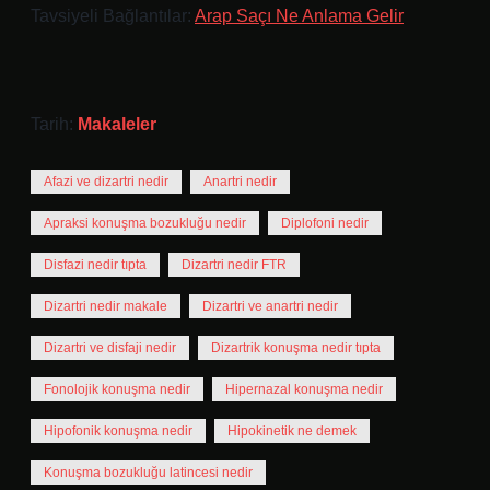
Tavsiyeli Bağlantılar:
Arap Saçı Ne Anlama Gelir
Tarih:
Makaleler
Afazi ve dizartri nedir
Anartri nedir
Apraksi konuşma bozukluğu nedir
Diplofoni nedir
Disfazi nedir tıpta
Dizartri nedir FTR
Dizartri nedir makale
Dizartri ve anartri nedir
Dizartri ve disfaji nedir
Dizartrik konuşma nedir tıpta
Fonolojik konuşma nedir
Hipernazal konuşma nedir
Hipofonik konuşma nedir
Hipokinetik ne demek
Konuşma bozukluğu latincesi nedir