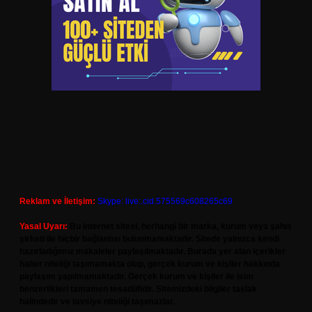
Reklam ve İletişim:
Skype: live:.cid.575569c608265c69
Yasal Uyarı:
Bu internet sitesi, herhangi bir marka, kurum veya şahıs
şirketi ile hiçbir bağlantısı bulunmamaktadır. Sitede yalnızca kendi
hazırladığımız makaleler paylaşılmaktadır. Burada yer alan içerikler
haber niteliği taşımamakta olup, gerçek kurum ve kişiler hakkında
paylaşım yapılmamaktadır. Gerçek kurum ve kişiler ile isim
benzerlikleri tamamen tesadüfidir. Sitemizdeki bilgiler taslak
halindedir ve tavsiye niteliği taşımazlar.