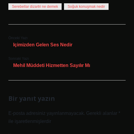
Serebellar dizartri ne demek
Soğuk konuşmak nedir
Önceki Yazı
Içimizden Gelen Ses Nedir
Sonraki Yazı
Mehil Müddeti Hizmetten Sayılır Mı
Bir yanıt yazın
E-posta adresiniz yayınlanmayacak.
Gerekli alanlar
*
ile işaretlenmişlerdir