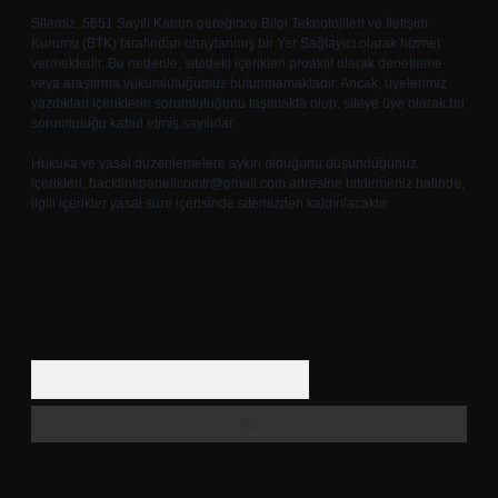
Sitemiz, 5651 Sayılı Kanun gereğince Bilgi Teknolojileri ve İletişim
Kurumu (BTK) tarafından onaylanmış bir Yer Sağlayıcı olarak hizmet
vermektedir. Bu nedenle, sitedeki içerikleri proaktif olarak denetleme
veya araştırma yükümlülüğümüz bulunmamaktadır. Ancak, üyelerimiz
yazdıkları içeriklerin sorumluluğunu taşımakta olup, siteye üye olarak bu
sorumluluğu kabul etmiş sayılırlar.
Hukuka ve yasal düzenlemelere aykırı olduğunu düşündüğünüz
içerikleri,
backlinkpanelicomtr@gmail.com
adresine bildirmeniz halinde,
ilgili içerikler yasal süre içerisinde sitemizden kaldırılacaktır.
Arama