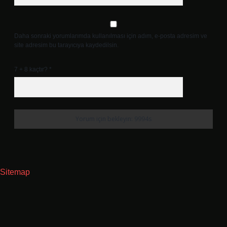
Daha sonraki yorumlarımda kullanılması için adım, e-posta adresim ve
site adresim bu tarayıcıya kaydedilsin.
7 + 8 kaçtır?
*
Sitemap