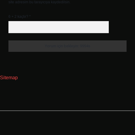
site adresim bu tarayıcıya kaydedilsin.
6 + 2 kaçtır?
*
Sitemap
Sidebar