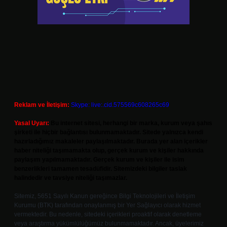
Reklam ve İletişim:
Skype: live:.cid.575569c608265c69
Yasal Uyarı:
Bu internet sitesi, herhangi bir marka, kurum veya şahıs
şirketi ile hiçbir bağlantısı bulunmamaktadır. Sitede yalnızca kendi
hazırladığımız makaleler paylaşılmaktadır. Burada yer alan içerikler
haber niteliği taşımamakta olup, gerçek kurum ve kişiler hakkında
paylaşım yapılmamaktadır. Gerçek kurum ve kişiler ile isim
benzerlikleri tamamen tesadüfidir. Sitemizdeki bilgiler taslak
halindedir ve tavsiye niteliği taşımazlar.
Sitemiz, 5651 Sayılı Kanun gereğince Bilgi Teknolojileri ve İletişim
Kurumu (BTK) tarafından onaylanmış bir Yer Sağlayıcı olarak hizmet
vermektedir. Bu nedenle, sitedeki içerikleri proaktif olarak denetleme
veya araştırma yükümlülüğümüz bulunmamaktadır. Ancak, üyelerimiz