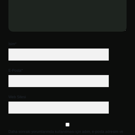
İsim*
E-Posta*
Web Sitesi
Daha sonraki yorumlarımda kullanılması için adım, e-posta adresim ve