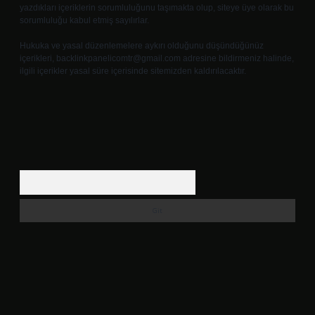
yazdıkları içeriklerin sorumluluğunu taşımakta olup, siteye üye olarak bu
sorumluluğu kabul etmiş sayılırlar.
Hukuka ve yasal düzenlemelere aykırı olduğunu düşündüğünüz
içerikleri,
backlinkpanelicomtr@gmail.com
adresine bildirmeniz halinde,
ilgili içerikler yasal süre içerisinde sitemizden kaldırılacaktır.
Arama