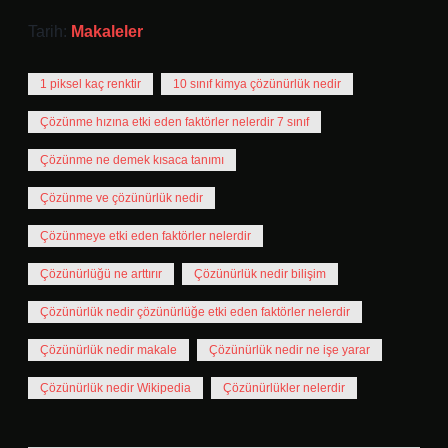
Tarih:
Makaleler
1 piksel kaç renktir
10 sınıf kimya çözünürlük nedir
Çözünme hızına etki eden faktörler nelerdir 7 sınıf
Çözünme ne demek kısaca tanımı
Çözünme ve çözünürlük nedir
Çözünmeye etki eden faktörler nelerdir
Çözünürlüğü ne arttırır
Çözünürlük nedir bilişim
Çözünürlük nedir çözünürlüğe etki eden faktörler nelerdir
Çözünürlük nedir makale
Çözünürlük nedir ne işe yarar
Çözünürlük nedir Wikipedia
Çözünürlükler nelerdir