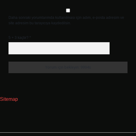
Daha sonraki yorumlarımda kullanılması için adım, e-posta adresim ve
site adresim bu tarayıcıya kaydedilsin.
5 + 3 kaçtır?
*
Sitemap