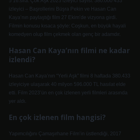
5 16.sıra: Çok Aşk 2023 izleyici sayısı: 380.000 433
izleyici – Başrollerini Büşra Pekin ve Hasan Can
Kaya’nın paylaştığı film 27 Ekim’de vizyona girdi.
Filmin konusu kısaca şöyle: Coşkun, en büyük hayali
komedyen olup film çekmek olan genç bir adamdır.
Hasan Can Kaya’nın filmi ne kadar
izlendi?
Hasan Can Kaya’nın “Yerli Aşk” filmi 8 haftada 380.433
izleyiciye ulaşarak 40 milyon 596.000 TL hasılat elde
etti. Film 2023’ün en çok izlenen yerli filmleri arasında
yer aldı.
En çok izlenen film hangisi?
Yapımcılığını Çamaşırhane Film’in üstlendiği, 2017