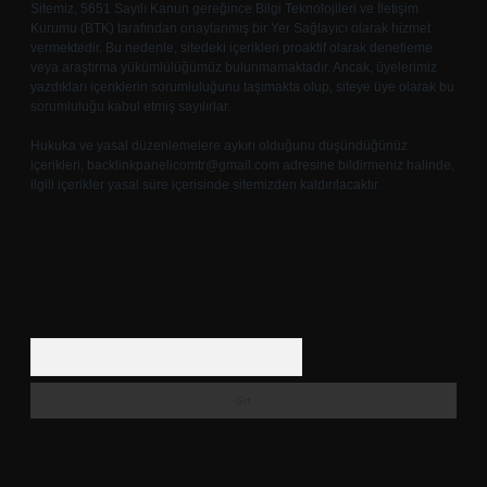
Sitemiz, 5651 Sayılı Kanun gereğince Bilgi Teknolojileri ve İletişim
Kurumu (BTK) tarafından onaylanmış bir Yer Sağlayıcı olarak hizmet
vermektedir. Bu nedenle, sitedeki içerikleri proaktif olarak denetleme
veya araştırma yükümlülüğümüz bulunmamaktadır. Ancak, üyelerimiz
yazdıkları içeriklerin sorumluluğunu taşımakta olup, siteye üye olarak bu
sorumluluğu kabul etmiş sayılırlar.
Hukuka ve yasal düzenlemelere aykırı olduğunu düşündüğünüz
içerikleri,
backlinkpanelicomtr@gmail.com
adresine bildirmeniz halinde,
ilgili içerikler yasal süre içerisinde sitemizden kaldırılacaktır.
Arama