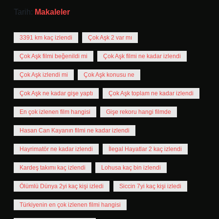
Tarih:
Makaleler
3391 km kaç izlendi
Çok Aşk 2 var mı
Çok Aşk filmi beğenildi mi
Çok Aşk filmi ne kadar izlendi
Çok Aşk izlendi mi
Çok Aşk konusu ne
Çok Aşk ne kadar gişe yaptı
Çok Aşk toplam ne kadar izlendi
En çok izlenen film hangisi
Gişe rekoru hangi filmde
Hasan Can Kayanın filmi ne kadar izlendi
Hayrimatör ne kadar izlendi
İlegal Hayatlar 2 kaç izlendi
Kardeş takımı kaç izlendi
Lohusa kaç bin izlendi
Ölümlü Dünya 2yi kaç kişi izledi
Siccin 7yi kaç kişi izledi
Türkiyenin en çok izlenen filmi hangisi