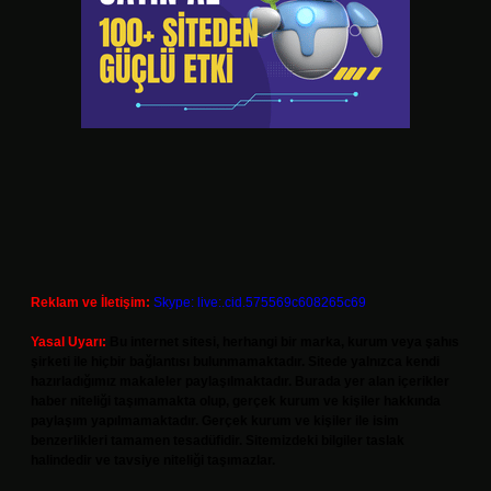
Reklam ve İletişim:
Skype: live:.cid.575569c608265c69
Yasal Uyarı:
Bu internet sitesi, herhangi bir marka, kurum veya şahıs
şirketi ile hiçbir bağlantısı bulunmamaktadır. Sitede yalnızca kendi
hazırladığımız makaleler paylaşılmaktadır. Burada yer alan içerikler
haber niteliği taşımamakta olup, gerçek kurum ve kişiler hakkında
paylaşım yapılmamaktadır. Gerçek kurum ve kişiler ile isim
benzerlikleri tamamen tesadüfidir. Sitemizdeki bilgiler taslak
halindedir ve tavsiye niteliği taşımazlar.