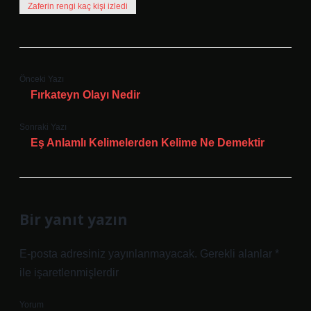
Zaferin rengi kaç kişi izledi
Önceki Yazı
Fırkateyn Olayı Nedir
Sonraki Yazı
Eş Anlamlı Kelimelerden Kelime Ne Demektir
Bir yanıt yazın
E-posta adresiniz yayınlanmayacak.
Gerekli alanlar
*
ile işaretlenmişlerdir
Yorum