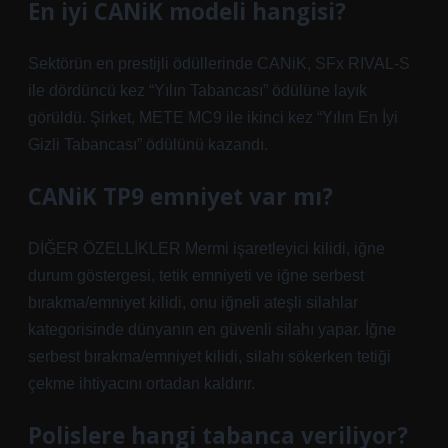
En iyi CANiK modeli hangisi?
Sektörün en prestijli ödüllerinde CANiK, SFx RIVAL-S
ile dördüncü kez “Yılın Tabancası” ödülüne layık
görüldü. Şirket, METE MC9 ile ikinci kez “Yılın En İyi
Gizli Tabancası” ödülünü kazandı.
CANiK TP9 emniyet var mı?
DİĞER ÖZELLİKLER Mermi işaretleyici kilidi, iğne
durum göstergesi, tetik emniyeti ve iğne serbest
bırakma/emniyet kilidi, onu iğneli ateşli silahlar
kategorisinde dünyanın en güvenli silahı yapar. İğne
serbest bırakma/emniyet kilidi, silahı sökerken tetiği
çekme ihtiyacını ortadan kaldırır.
Polislere hangi tabanca veriliyor?