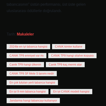
tabancasının” üstün performansı, üst üste gelen
uluslararası ödüllerle doğrulandı.
Tarih:
Makaleler
2024te en iyi tabanca hangisi
CANiK kimler kullanır
CANiK TP9 emniyet var mı
CANiK TP9 hangi silahın kopyası
Canik TP9 hangi ülkenin
Canik TP9 kaç mermi atar
CANiK TP9 SF Mete S tanımı nedir
En çok tutulan yerli tabanca hangisi
En iyi 9 mm tabanca hangisi
En iyi CANiK modeli hangisi
Jandarma hangi tabancayı kullanıyor