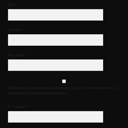
İsim*
E-Posta*
Web Sitesi
Daha sonraki yorumlarımda kullanılması için adım, e-posta adresim ve
site adresim bu tarayıcıya kaydedilsin.
9 - 5 kaçtır?
*