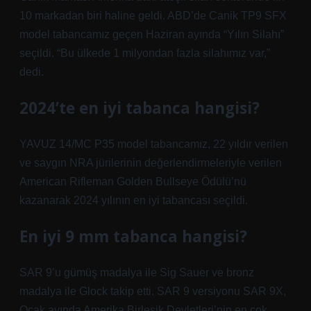
10 markadan biri haline geldi. ABD’de Canik TP9 SFX
model tabancamız geçen Haziran ayında “Yılın Silahı”
seçildi. “Bu ülkede 1 milyondan fazla silahımız var,”
dedi.
2024’te en iyi tabanca hangisi?
YAVUZ 14/MC P35 model tabancamız, 22 yıldır verilen
ve saygın NRA jürilerinin değerlendirmeleriyle verilen
American Rifleman Golden Bullseye Ödülü’nü
kazanarak 2024 yılının en iyi tabancası seçildi.
En iyi 9 mm tabanca hangisi?
SAR 9’u gümüş madalya ile Sig Sauer ve bronz
madalya ile Glock takip etti. SAR 9 versiyonu SAR 9X,
Ocak ayında Amerika Birleşik Devletleri’nin en çok