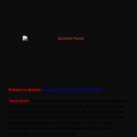
Reklam ve İletişim:
Skype: live:.cid.575569c608265c69
Yasal Uyarı:
Bu internet sitesi, herhangi bir marka, kurum veya şahıs
şirketi ile hiçbir bağlantısı bulunmamaktadır. Sitede yalnızca kendi
hazırladığımız makaleler paylaşılmaktadır. Burada yer alan içerikler
haber niteliği taşımamakta olup, gerçek kurum ve kişiler hakkında
paylaşım yapılmamaktadır. Gerçek kurum ve kişiler ile isim
benzerlikleri tamamen tesadüfidir. Sitemizdeki bilgiler taslak
halindedir ve tavsiye niteliği taşımazlar.