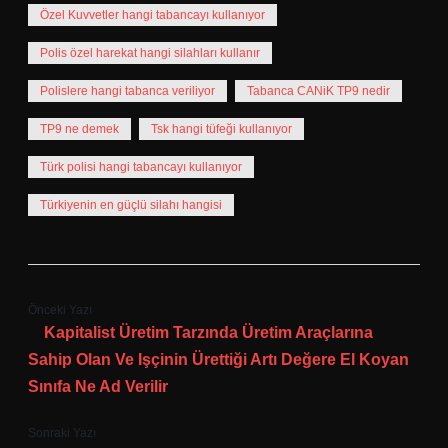
Özel Kuvvetler hangi tabancayı kullanıyor
Polis özel harekat hangi silahları kullanır
Polislere hangi tabanca veriliyor
Tabanca CANiK TP9 nedir
TP9 ne demek
Tsk hangi tüfeği kullanıyor
Türk polisi hangi tabancayı kullanıyor
Türkiyenin en güçlü silahı hangisi
Önceki Yazı
Kapitalist Üretim Tarzında Üretim Araçlarına
Sahip Olan Ve Işçinin Ürettiği Artı Değere El Koyan
Sınıfa Ne Ad Verilir
Sonraki Yazı