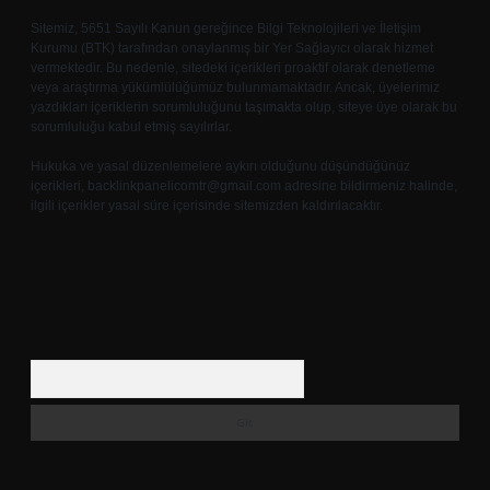
Sitemiz, 5651 Sayılı Kanun gereğince Bilgi Teknolojileri ve İletişim
Kurumu (BTK) tarafından onaylanmış bir Yer Sağlayıcı olarak hizmet
vermektedir. Bu nedenle, sitedeki içerikleri proaktif olarak denetleme
veya araştırma yükümlülüğümüz bulunmamaktadır. Ancak, üyelerimiz
yazdıkları içeriklerin sorumluluğunu taşımakta olup, siteye üye olarak bu
sorumluluğu kabul etmiş sayılırlar.
Hukuka ve yasal düzenlemelere aykırı olduğunu düşündüğünüz
içerikleri,
backlinkpanelicomtr@gmail.com
adresine bildirmeniz halinde,
ilgili içerikler yasal süre içerisinde sitemizden kaldırılacaktır.
Arama