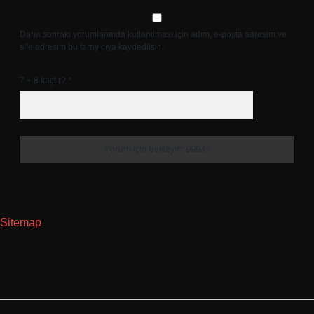
Daha sonraki yorumlarımda kullanılması için adım, e-posta adresim ve
site adresim bu tarayıcıya kaydedilsin.
7 + 8 kaçtır?
*
Sitemap