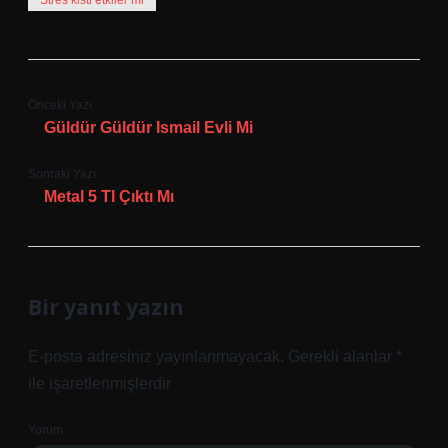
Stres kisti etkiler mi
Önceki Yazı
Güldür Güldür Ismail Evli Mi
Sonraki Yazı
Metal 5 Tl Çıktı Mı
Bir yanıt yazın
E-posta adresiniz yayınlanmayacak.
Gerekli alanlar
*
ile işaretlenmişlerdir
Yorum