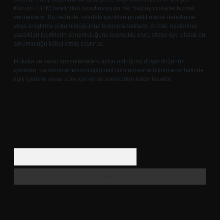
Kurumu (BTK) tarafından onaylanmış bir Yer Sağlayıcı olarak hizmet
vermektedir. Bu nedenle, sitedeki içerikleri proaktif olarak denetleme
veya araştırma yükümlülüğümüz bulunmamaktadır. Ancak, üyelerimiz
yazdıkları içeriklerin sorumluluğunu taşımakta olup, siteye üye olarak bu
sorumluluğu kabul etmiş sayılırlar.
Hukuka ve yasal düzenlemelere aykırı olduğunu düşündüğünüz
içerikleri,
backlinkpanelicomtr@gmail.com
adresine bildirmeniz halinde,
ilgili içerikler yasal süre içerisinde sitemizden kaldırılacaktır.
Arama