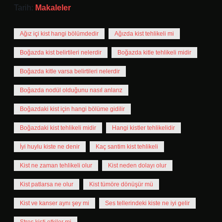
Tarih:
Makaleler
Ağız içi kist hangi bölümdedir
Ağızda kist tehlikeli mi
Boğazda kist belirtileri nelerdir
Boğazda kitle tehlikeli midir
Boğazda kitle varsa belirtileri nelerdir
Boğazda nodül olduğunu nasıl anlarız
Boğazdaki kist için hangi bölüme gidilir
Boğazdaki kist tehlikeli midir
Hangi kistler tehlikelidir
İyi huylu kiste ne denir
Kaç santim kist tehlikeli
Kist ne zaman tehlikeli olur
Kist neden dolayı olur
Kist patlarsa ne olur
Kist tümöre dönüşür mü
Kist ve kanser aynı şey mi
Ses tellerindeki kiste ne iyi gelir