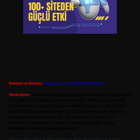
Reklam ve İletişim:
Skype: live:.cid.575569c608265c69
Yasal Uyarı:
Bu internet sitesi, herhangi bir marka, kurum veya şahıs
şirketi ile hiçbir bağlantısı bulunmamaktadır. Sitede yalnızca kendi
hazırladığımız makaleler paylaşılmaktadır. Burada yer alan içerikler
haber niteliği taşımamakta olup, gerçek kurum ve kişiler hakkında
paylaşım yapılmamaktadır. Gerçek kurum ve kişiler ile isim
benzerlikleri tamamen tesadüfidir. Sitemizdeki bilgiler taslak
halindedir ve tavsiye niteliği taşımazlar.
Sitemiz, 5651 Sayılı Kanun gereğince Bilgi Teknolojileri ve İletişim