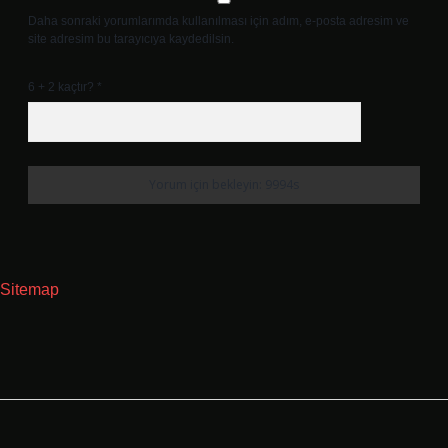
Daha sonraki yorumlarımda kullanılması için adım, e-posta adresim ve
site adresim bu tarayıcıya kaydedilsin.
6 + 2 kaçtır?
*
Sitemap