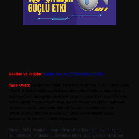
Reklam ve İletişim:
Skype: live:.cid.575569c608265c69
Yasal Uyarı:
Bu internet sitesi, herhangi bir marka, kurum veya şahıs
şirketi ile hiçbir bağlantısı bulunmamaktadır. Sitede yalnızca kendi
hazırladığımız makaleler paylaşılmaktadır. Burada yer alan içerikler
haber niteliği taşımamakta olup, gerçek kurum ve kişiler hakkında
paylaşım yapılmamaktadır. Gerçek kurum ve kişiler ile isim
benzerlikleri tamamen tesadüfidir. Sitemizdeki bilgiler taslak
halindedir ve tavsiye niteliği taşımazlar.
Sitemiz, 5651 Sayılı Kanun gereğince Bilgi Teknolojileri ve İletişim
Kurumu (BTK) tarafından onaylanmış bir Yer Sağlayıcı olarak hizmet