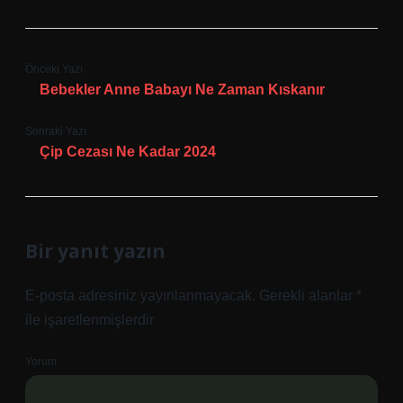
Önceki Yazı
Bebekler Anne Babayı Ne Zaman Kıskanır
Sonraki Yazı
Çip Cezası Ne Kadar 2024
Bir yanıt yazın
E-posta adresiniz yayınlanmayacak.
Gerekli alanlar
*
ile işaretlenmişlerdir
Yorum