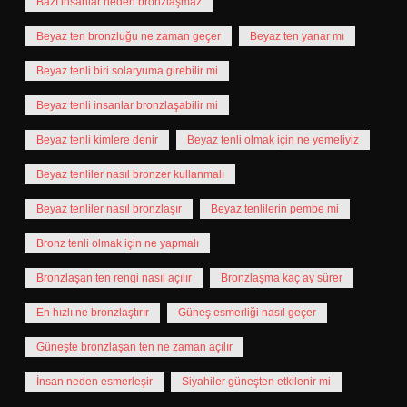
Bazı insanlar neden bronzlaşmaz
Beyaz ten bronzluğu ne zaman geçer
Beyaz ten yanar mı
Beyaz tenli biri solaryuma girebilir mi
Beyaz tenli insanlar bronzlaşabilir mi
Beyaz tenli kimlere denir
Beyaz tenli olmak için ne yemeliyiz
Beyaz tenliler nasıl bronzer kullanmalı
Beyaz tenliler nasıl bronzlaşır
Beyaz tenlilerin pembe mi
Bronz tenli olmak için ne yapmalı
Bronzlaşan ten rengi nasıl açılır
Bronzlaşma kaç ay sürer
En hızlı ne bronzlaştırır
Güneş esmerliği nasıl geçer
Güneşte bronzlaşan ten ne zaman açılır
İnsan neden esmerleşir
Siyahiler güneşten etkilenir mi