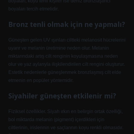
boyaları, koyu tenli kişiler ise deniz bronzlaştırıcı
boyaları tercih etmelidir.
Bronz tenli olmak için ne yapmalı?
Güneşten gelen UV ışınları ciltteki melanosit hücrelerini
uyarır ve melanin üretimine neden olur. Melanin
miktarındaki artış cilt renginin koyulaşmasına neden
olur ve yaz aylarıyla ilişkilendirilen cilt rengini oluşturur.
Estetik nedenlerle güneşlenmek bronzlaşmış cilt elde
etmenin en popüler yöntemidir.
Siyahiler güneşten etkilenir mi?
Fiziksel özellikler. Siyah ırkın en belirgin ortak özelliği,
bol miktarda melanin (pigment) içerdikleri için
ciltlerinin, irislerinin ve saçlarının koyu renkli olmasıdır.