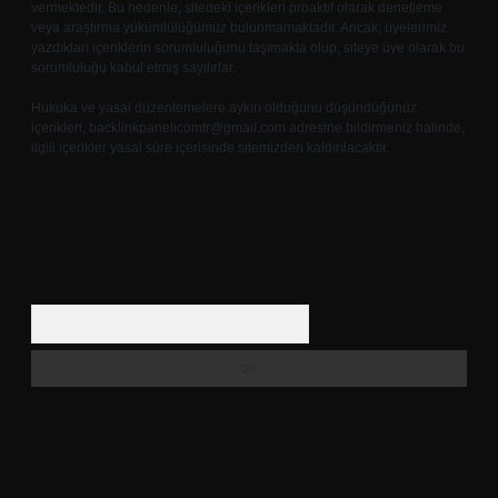
vermektedir. Bu nedenle, sitedeki içerikleri proaktif olarak denetleme
veya araştırma yükümlülüğümüz bulunmamaktadır. Ancak, üyelerimiz
yazdıkları içeriklerin sorumluluğunu taşımakta olup, siteye üye olarak bu
sorumluluğu kabul etmiş sayılırlar.
Hukuka ve yasal düzenlemelere aykırı olduğunu düşündüğünüz
içerikleri,
backlinkpanelicomtr@gmail.com
adresine bildirmeniz halinde,
ilgili içerikler yasal süre içerisinde sitemizden kaldırılacaktır.
Arama