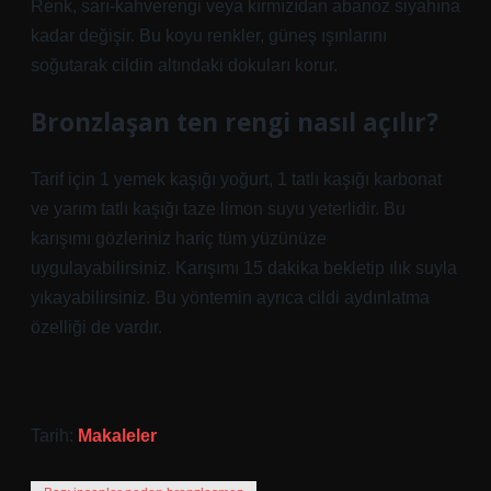
Renk, sarı-kahverengi veya kırmızıdan abanoz siyahına
kadar değişir. Bu koyu renkler, güneş ışınlarını
soğutarak cildin altındaki dokuları korur.
Bronzlaşan ten rengi nasıl açılır?
Tarif için 1 yemek kaşığı yoğurt, 1 tatlı kaşığı karbonat
ve yarım tatlı kaşığı taze limon suyu yeterlidir. Bu
karışımı gözleriniz hariç tüm yüzünüze
uygulayabilirsiniz. Karışımı 15 dakika bekletip ılık suyla
yıkayabilirsiniz. Bu yöntemin ayrıca cildi aydınlatma
özelliği de vardır.
Tarih:
Makaleler