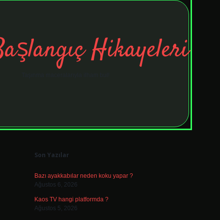
Başlangıç Hikayeleri
Taşınma maceralarıyla ilham bul!
Sidebar
tulipbet
el
Son Yazılar
Bazı ayakkabılar neden koku yapar ?
Ağustos 6, 2026
Kaos TV hangi platformda ?
Ağustos 5, 2026