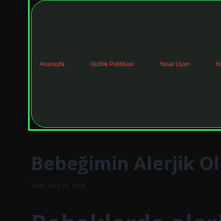
Anasayfa
Gizlilik Politikası
Yasal Uyarı
H
Bebeğimin Alerjik O
Tarih: Eylül 10, 2024