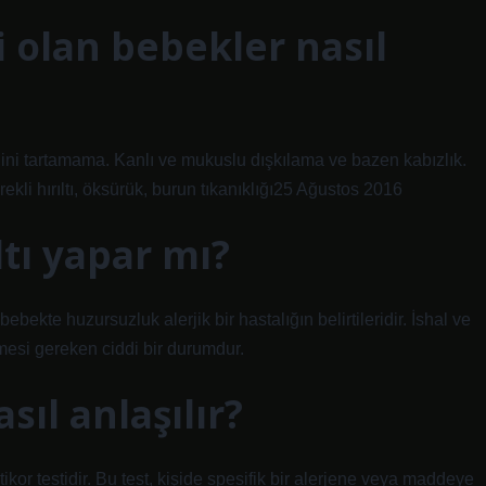
i olan bebekler nasıl
 tartamama. Kanlı ve mukuslu dışkılama ve bazen kabızlık.
kli hırıltı, öksürük, burun tıkanıklığı25 Ağustos 2016
ltı yapar mı?
 bebekte huzursuzluk alerjik bir hastalığın belirtileridir. İshal ve
lmesi gereken ciddi bir durumdur.
sıl anlaşılır?
tikor testidir. Bu test, kişide spesifik bir alerjene veya maddeye