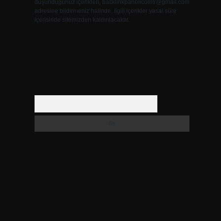
düşündüğünüz içerikleri,
backlinkpanelicomtr@gmail.com
adresine bildirmeniz halinde, ilgili içerikler yasal süre
içerisinde sitemizden kaldırılacaktır.
Arama