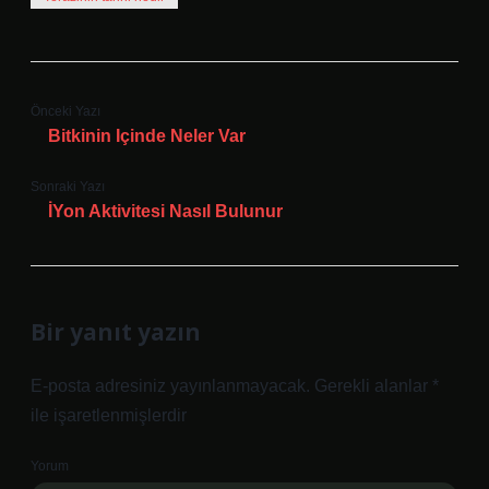
Önceki Yazı
Bitkinin Içinde Neler Var
Sonraki Yazı
İYon Aktivitesi Nasıl Bulunur
Bir yanıt yazın
E-posta adresiniz yayınlanmayacak.
Gerekli alanlar
*
ile işaretlenmişlerdir
Yorum