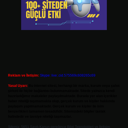
Reklam ve İletişim:
Skype: live:.cid.575569c608265c69
Yasal Uyarı:
Bu internet sitesi, herhangi bir marka, kurum veya şahıs
şirketi ile hiçbir bağlantısı bulunmamaktadır. Sitede yalnızca kendi
hazırladığımız makaleler paylaşılmaktadır. Burada yer alan içerikler
haber niteliği taşımamakta olup, gerçek kurum ve kişiler hakkında
paylaşım yapılmamaktadır. Gerçek kurum ve kişiler ile isim
benzerlikleri tamamen tesadüfidir. Sitemizdeki bilgiler taslak
halindedir ve tavsiye niteliği taşımazlar.
Sitemiz, 5651 Sayılı Kanun gereğince Bilgi Teknolojileri ve İletişim