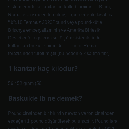
sistemlerinde kullanılan bir kütle birimidir. … Birim,
Roma terazisinden türetilmiştir (bu nedenle kısaltma
“lb”).18 Temmuz 2023Pound veya pound-kütle,
Britanya emperyalizminin ve Amerika Birleşik
Devletleri’nin geleneksel ölçüm sistemlerinde
kullanılan bir kütle birimidir. … Birim, Roma
terazisinden türetilmiştir (bu nedenle kısaltma “lb”).
1 kantar kaç kilodur?
56.452 gram (56.
Baskülde lb ne demek?
Pound cinsinden bir birimin newton ve ton cinsinden
eşdeğeri 1 pound düşünülerek bulunabilir. Pound’lara
newton da denir ve 1 pound yaklaşık olarak 4.44822