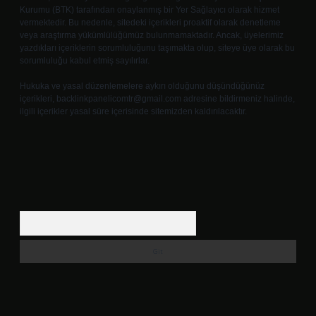
Kurumu (BTK) tarafından onaylanmış bir Yer Sağlayıcı olarak hizmet
vermektedir. Bu nedenle, sitedeki içerikleri proaktif olarak denetleme
veya araştırma yükümlülüğümüz bulunmamaktadır. Ancak, üyelerimiz
yazdıkları içeriklerin sorumluluğunu taşımakta olup, siteye üye olarak bu
sorumluluğu kabul etmiş sayılırlar.
Hukuka ve yasal düzenlemelere aykırı olduğunu düşündüğünüz
içerikleri,
backlinkpanelicomtr@gmail.com
adresine bildirmeniz halinde,
ilgili içerikler yasal süre içerisinde sitemizden kaldırılacaktır.
Arama