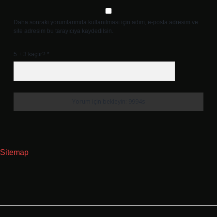
Daha sonraki yorumlarımda kullanılması için adım, e-posta adresim ve
site adresim bu tarayıcıya kaydedilsin.
5 + 3 kaçtır?
*
Sitemap