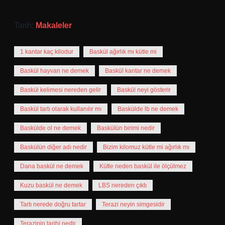
Tarih:
Makaleler
1 kantar kaç kilodur
Baskül ağırlık mı kütle mi
Baskül hayvan ne demek
Baskül kantar ne demek
Baskül kelimesi nereden gelir
Baskül neyi gösterir
Baskül tartı olarak kullanılır mı
Baskülde lb ne demek
Baskülde ol ne demek
Baskülün birimi nedir
Baskülün diğer adı nedir
Bizim kilomuz kütle mi ağırlık mı
Dana baskül ne demek
Kütle neden baskül ile ölçülmez
Kuzu baskül ne demek
LBS nereden çıktı
Tartı nerede doğru tartar
Terazi neyin simgesidir
Terazinin tarihi nedir