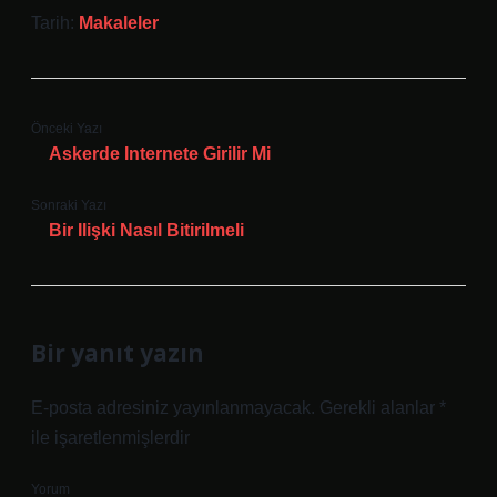
Tarih:
Makaleler
Önceki Yazı
Askerde Internete Girilir Mi
Sonraki Yazı
Bir Ilişki Nasıl Bitirilmeli
Bir yanıt yazın
E-posta adresiniz yayınlanmayacak.
Gerekli alanlar
*
ile işaretlenmişlerdir
Yorum