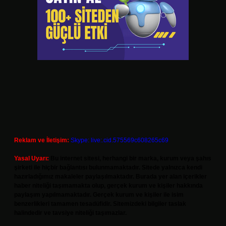
Reklam ve İletişim:
Skype: live:.cid.575569c608265c69
Yasal Uyarı:
Bu internet sitesi, herhangi bir marka, kurum veya şahıs
şirketi ile hiçbir bağlantısı bulunmamaktadır. Sitede yalnızca kendi
hazırladığımız makaleler paylaşılmaktadır. Burada yer alan içerikler
haber niteliği taşımamakta olup, gerçek kurum ve kişiler hakkında
paylaşım yapılmamaktadır. Gerçek kurum ve kişiler ile isim
benzerlikleri tamamen tesadüfidir. Sitemizdeki bilgiler taslak
halindedir ve tavsiye niteliği taşımazlar.