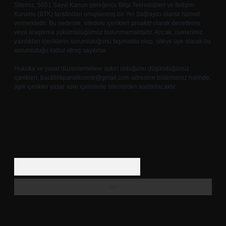
Sitemiz, 5651 Sayılı Kanun gereğince Bilgi Teknolojileri ve İletişim
Kurumu (BTK) tarafından onaylanmış bir Yer Sağlayıcı olarak hizmet
vermektedir. Bu nedenle, sitedeki içerikleri proaktif olarak denetleme
veya araştırma yükümlülüğümüz bulunmamaktadır. Ancak, üyelerimiz
yazdıkları içeriklerin sorumluluğunu taşımakta olup, siteye üye olarak bu
sorumluluğu kabul etmiş sayılırlar.
Hukuka ve yasal düzenlemelere aykırı olduğunu düşündüğünüz
içerikleri,
backlinkpanelicomtr@gmail.com
adresine bildirmeniz halinde,
ilgili içerikler yasal süre içerisinde sitemizden kaldırılacaktır.
Arama