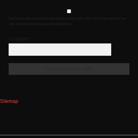
Daha sonraki yorumlarımda kullanılması için adım, e-posta adresim ve
site adresim bu tarayıcıya kaydedilsin.
5 + 3 kaçtır?
*
Sitemap