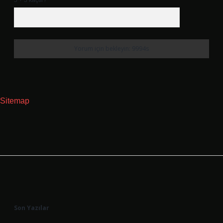
5 + 3 kaçtır?
*
Sitemap
Sidebar
Son Yazılar