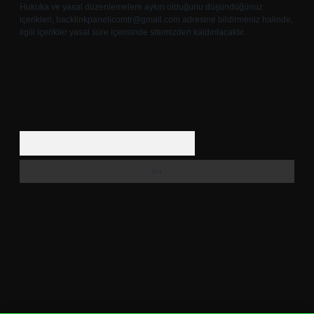
Hukuka ve yasal düzenlemelere aykırı olduğunu düşündüğünüz
içerikleri,
backlinkpanelicomtr@gmail.com
adresine bildirmeniz halinde,
ilgili içerikler yasal süre içerisinde sitemizden kaldırılacaktır.
Arama