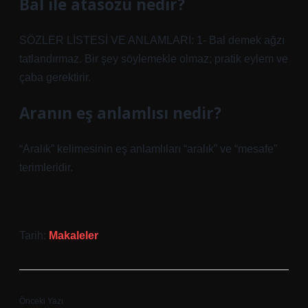
Bal ile atasözü nedir?
SÖZLER LİSTESİ VE ANLAMLARI: 1- Bal demek ağzı
tatlandırmaz. Bir şey söylemekle olmaz; pratik eylem ve
çaba gerektirir.
Aranın eş anlamlısı nedir?
“Aralık” kelimesinin eş anlamlıları “aralık” ve “mesafe”
terimleridir.
Tarih:
Makaleler
Önceki Yazı