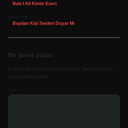
Bab-I Ali Kimin Eseri
Sonraki Yazı
Bayılan Kişi Sesleri Duyar Mı
Bir yanıt yazın
E-posta adresiniz yayınlanmayacak.
Gerekli alanlar
*
ile işaretlenmişlerdir
Yorum