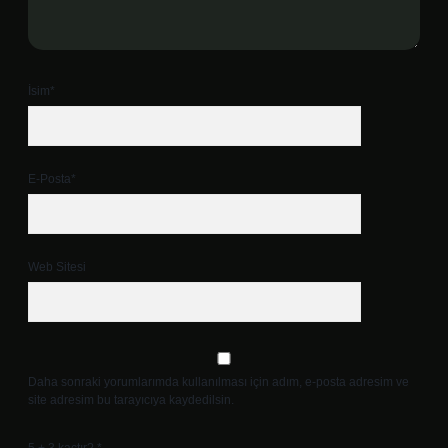
İsim*
E-Posta*
Web Sitesi
Daha sonraki yorumlarımda kullanılması için adım, e-posta adresim ve
site adresim bu tarayıcıya kaydedilsin.