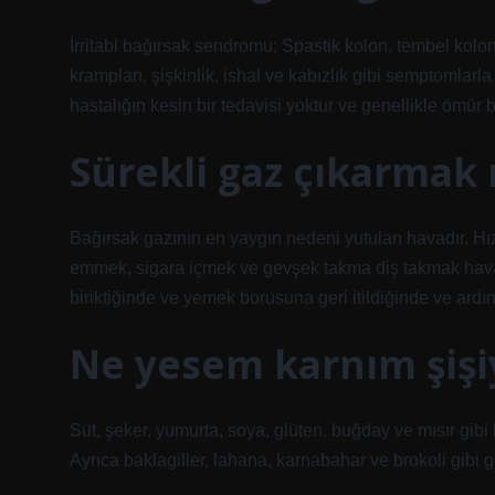
İrritabl bağırsak sendromu; Spastik kolon, tembel kolon 
krampları, şişkinlik, ishal ve kabızlık gibi semptomlar
hastalığın kesin bir tedavisi yoktur ve genellikle ömür 
Sürekli gaz çıkarmak n
Bağırsak gazının en yaygın nedeni yutulan havadır. Hı
emmek, sigara içmek ve gevşek takma diş takmak havayı
biriktiğinde ve yemek borusuna geri itildiğinde ve ard
Ne yesem karnım şişi
Süt, şeker, yumurta, soya, glüten, buğday ve mısır gibi 
Ayrıca baklagiller, lahana, karnabahar ve brokoli gibi ga