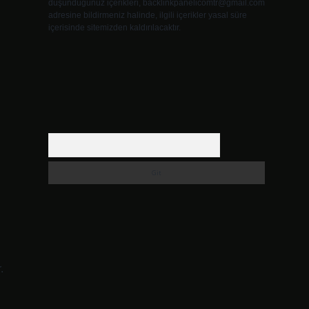
düşündüğünüz içerikleri,
backlinkpanelicomtr@gmail.com
adresine bildirmeniz halinde, ilgili içerikler yasal süre
içerisinde sitemizden kaldırılacaktır.
Arama
.