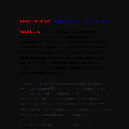
Reklam ve İletişim:
Skype: live:.cid.575569c608265c69
Yasal Uyarı:
Bu internet sitesi, herhangi bir marka,
kurum veya şahıs şirketi ile hiçbir bağlantısı
,
bulunmamaktadır. Sitede yalnızca kendi hazırladığımız
makaleler paylaşılmaktadır. Burada yer alan içerikler
haber niteliği taşımamakta olup, gerçek kurum ve
kişiler hakkında paylaşım yapılmamaktadır. Gerçek
kurum ve kişiler ile isim benzerlikleri tamamen
tesadüfidir. Sitemizdeki bilgiler taslak halindedir ve
tavsiye niteliği taşımazlar.
Sitemiz, 5651 Sayılı Kanun gereğince Bilgi Teknolojileri
ve İletişim Kurumu (BTK) tarafından onaylanmış bir Yer
Sağlayıcı olarak hizmet vermektedir. Bu nedenle, sitedeki
içerikleri proaktif olarak denetleme veya araştırma
yükümlülüğümüz bulunmamaktadır. Ancak, üyelerimiz
yazdıkları içeriklerin sorumluluğunu taşımakta olup, siteye
üye olarak bu sorumluluğu kabul etmiş sayılırlar.
Hukuka ve yasal düzenlemelere aykırı olduğunu