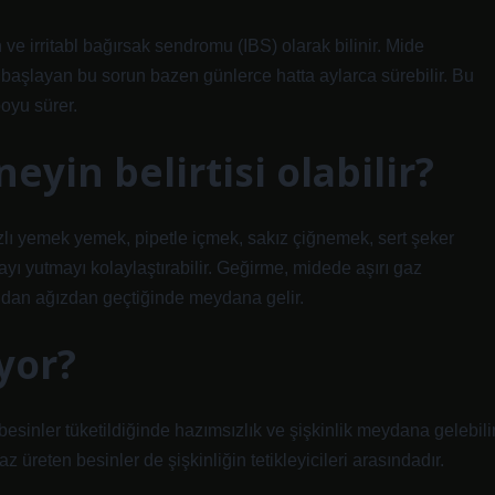
ve irritabl bağırsak sendromu (IBS) olarak bilinir. Mide
la başlayan bu sorun bazen günlerce hatta aylarca sürebilir. Bu
boyu sürer.
eyin belirtisi olabilir?
zlı yemek yemek, pipetle içmek, sakız çiğnemek, sert şeker
 yutmayı kolaylaştırabilir. Geğirme, midede aşırı gaz
ından ağızdan geçtiğinde meydana gelir.
yor?
besinler tüketildiğinde hazımsızlık ve şişkinlik meydana gelebilir
z üreten besinler de şişkinliğin tetikleyicileri arasındadır.