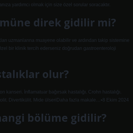
za yardımcı olmak için size özel sorular soracaktır.
müne direk gidilir mi?
kları uzmanlarına muayene olabilir ve ardından takip sistemine
zel bir klinik tercih ederseniz doğrudan gastroenteroloji
talıklar olur?
olon kanseri. İnflamatuar bağırsak hastalığı. Crohn hastalığı.
 kolit. Divertikülit. Mide ülseriDaha fazla makale…•8 Ekim 2024
hangi bölüme gidilir?