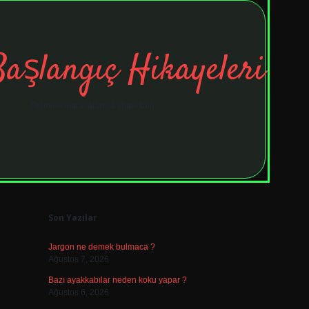
Başlangıç Hikayeleri
Taşınma maceralarıyla ilham bul!
Sidebar
tulipbet
ele
Son Yazılar
Jargon ne demek bulmaca ?
Ağustos 7, 2026
Bazı ayakkabılar neden koku yapar ?
Ağustos 6, 2026