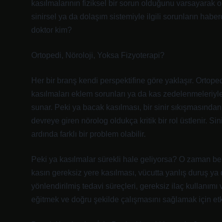
kasılmalarının fiziksel bir sorun olduğunu varsayarak
sinirsel ya da dolaşım sistemiyle ilgili sorunların habe
doktor kim?
Ortopedi, Nöroloji, Yoksa Fizyoterapi?
Her bir branş kendi perspektifine göre yaklaşır. Ortoped
kasılmaları eklem sorunları ya da kas zedelenmeleriyle 
sunar. Peki ya bacak kasılması, bir sinir sıkışmasında
devreye giren nörolog oldukça kritik bir rol üstlenir. Sin
ardında farklı bir problem olabilir.
Peki ya kasılmalar sürekli hale geliyorsa? O zaman belk
kasın gereksiz yere kasılması, vücutta yanlış duruş ya 
yönlendirilmiş tedavi süreçleri, gereksiz ilaç kullanımı v
eğitmek ve doğru şekilde çalışmasını sağlamak için etkil