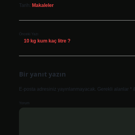
Tarih:
Makaleler
Önceki Yazı
10 kg kum kaç litre ?
Bir yanıt yazın
E-posta adresiniz yayınlanmayacak.
Gerekli alanlar
*
i
Yorum