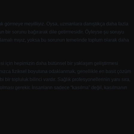
arak görmeye meyilliyiz. Oysa, uzmanlara danıştıkça daha fazla
n bir sorunu bağırarak dile getirmesidir. Öyleyse şu soruyu
lamalı mıyız, yoksa bu sorunun temelinde toplum olarak daha
si için hepimizin daha bütünsel bir yaklaşım geliştirmesi
ızca fiziksel boyutuna odaklanmak, genellikle en basit çözüm
bir topluluk bilinci vardır. Sağlık profesyonellerinin yanı sıra,
 olması gerekir. İnsanların sadece “kasılma” değil, kasılmanın