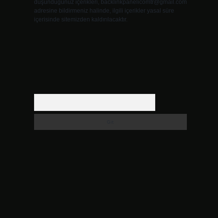
düşündüğünüz içerikleri,
backlinkpanelicomtr@gmail.com
adresine bildirmeniz halinde, ilgili içerikler yasal süre
içerisinde sitemizden kaldırılacaktır.
Arama