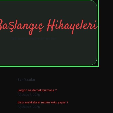
Başlangıç Hikayeleri
Taşınma maceralarıyla ilham bul!
Sidebar
tulipbet
ele
Son Yazılar
Jargon ne demek bulmaca ?
Ağustos 7, 2026
Bazı ayakkabılar neden koku yapar ?
Ağustos 6, 2026