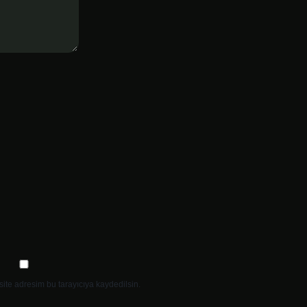
ite adresim bu tarayıcıya kaydedilsin.