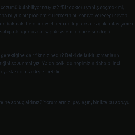
 çözümü bulabiliyor muyuz? “Bir doktoru yanlış seçmek mi,
aha büyük bir problem?” Herkesin bu soruya vereceği cevap
iften bakmak, hem bireysel hem de toplumsal sağlık anlayışımızı
a sahip olduğumuzda, sağlık sisteminin bize sunduğu
erektiğine dair fikriniz nedir? Belki de farklı uzmanların
tiğini savunmalıyız. Ya da belki de hepimizin daha bilinçli
yaklaşımımızı değiştirebilir.
e ne sonuç aldınız? Yorumlarınızı paylaşın, birlikte bu soruyu