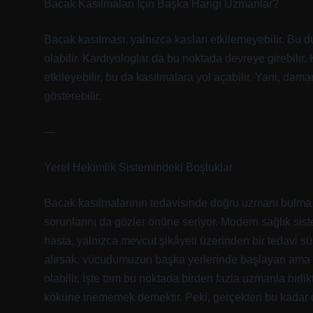
Bacak Kasılmaları İçin Başka Hangi Uzmanlar?
Bacak kasılması, yalnızca kasları etkilemeyebilir. Bu dur
olabilir. Kardiyologlar da bu noktada devreye girebilir
etkileyebilir, bu da kasılmalara yol açabilir. Yani, dama
gösterebilir.
—
Yerel Hekimlik Sistemindeki Boşluklar
Bacak kasılmalarının tedavisinde doğru uzmanı bulma k
sorunlarını da gözler önüne seriyor. Modern sağlık siste
hasta, yalnızca mevcut şikâyeti üzerinden bir tedavi sür
alırsak, vücudumuzun başka yerlerinde başlayan ama net
olabilir. İşte tam bu noktada birden fazla uzmanla birl
köküne inememek demektir. Peki, gerçekten bu kadar da