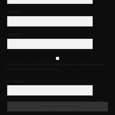
E-Posta*
Web Sitesi
Daha sonraki yorumlarımda kullanılması için adım, e-posta adresim ve
site adresim bu tarayıcıya kaydedilsin.
9 - 5 kaçtır?
*