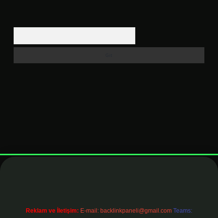
Arama
lexbett.net
Reklam ve İletişim:
E-mail:
backlinkpaneli@gmail.com
Teams: