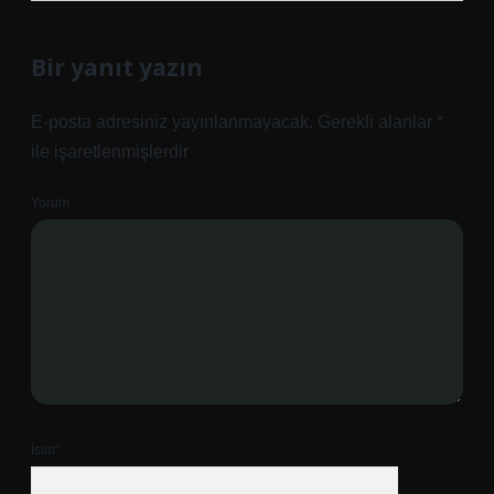
Bir yanıt yazın
E-posta adresiniz yayınlanmayacak.
Gerekli alanlar
*
ile işaretlenmişlerdir
Yorum
İsim*