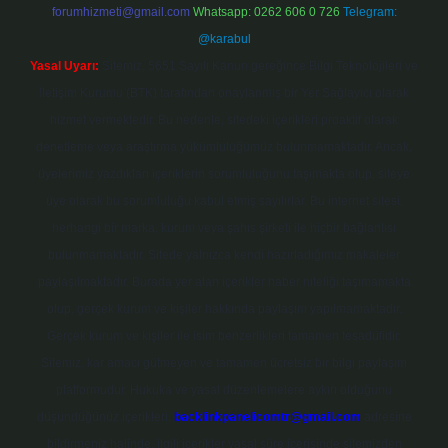
forumhizmeti@gmail.com
Whatsapp: 0262 606 0 726
Telegram:
@karabul
Yasal Uyarı:
Sitemiz, 5651 Sayılı Kanun gereğince Bilgi Teknolojileri ve
İletişim Kurumu (BTK) tarafından onaylanmış bir Yer Sağlayıcı olarak
hizmet vermektedir. Bu nedenle, sitedeki içerikleri proaktif olarak
denetleme veya araştırma yükümlülüğümüz bulunmamaktadır. Ancak,
üyelerimiz yazdıkları içeriklerin sorumluluğunu taşımakta olup, siteye
üye olarak bu sorumluluğu kabul etmiş sayılırlar. Bu internet sitesi,
herhangi bir marka, kurum veya şahıs şirketi ile hiçbir bağlantısı
bulunmamaktadır. Sitede yalnızca kendi hazırladığımız makaleler
paylaşılmaktadır. Burada yer alan içerikler haber niteliği taşımamakta
olup, gerçek kurum ve kişiler hakkında paylaşım yapılmamaktadır.
Gerçek kurum ve kişiler ile isim benzerlikleri tamamen tesadüfidir.
Sitemiz, kar amacı gütmeyen ve tamamen ücretsiz bir bilgi paylaşım
platformudur. Hukuka ve yasal düzenlemelere aykırı olduğunu
düşündüğünüz içerikleri,
backlinkpanelicomtr@gmail.com
adresine
bildirmeniz halinde, ilgili içerikler yasal süre içerisinde sitemizden