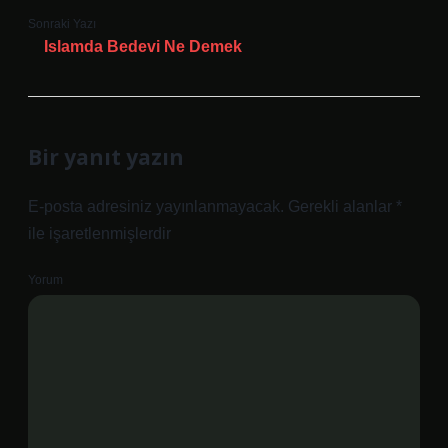
Sonraki Yazı
Islamda Bedevi Ne Demek
Bir yanıt yazın
E-posta adresiniz yayınlanmayacak.
Gerekli alanlar
*
ile işaretlenmişlerdir
Yorum