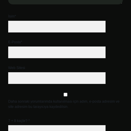
İsim*
E-Posta*
Web Sitesi
Daha sonraki yorumlarımda kullanılması için adım, e-posta adresim ve
site adresim bu tarayıcıya kaydedilsin.
7 + 8 kaçtır?
*