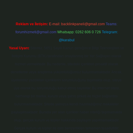
Reklam ve İletişim:
E-mail:
backlinkpaneli@gmail.com
Teams:
forumhizmeti@gmail.com
Whatsapp: 0262 606 0 726
Telegram:
@karabul
Yasal Uyarı:
Sitemiz, 5651 Sayılı Kanun gereğince Bilgi Teknolojileri ve
İletişim Kurumu (BTK) tarafından onaylanmış bir Yer Sağlayıcı olarak
hizmet vermektedir. Bu nedenle, sitedeki içerikleri proaktif olarak
denetleme veya araştırma yükümlülüğümüz bulunmamaktadır. Ancak,
üyelerimiz yazdıkları içeriklerin sorumluluğunu taşımakta olup, siteye
üye olarak bu sorumluluğu kabul etmiş sayılırlar. Bu internet sitesi,
herhangi bir marka, kurum veya şahıs şirketi ile hiçbir bağlantısı
bulunmamaktadır. Sitede yalnızca kendi hazırladığımız makaleler
paylaşılmaktadır. Burada yer alan içerikler haber niteliği taşımamakta
olup, gerçek kurum ve kişiler hakkında paylaşım yapılmamaktadır.
Gerçek kurum ve kişiler ile isim benzerlikleri tamamen tesadüfidir.