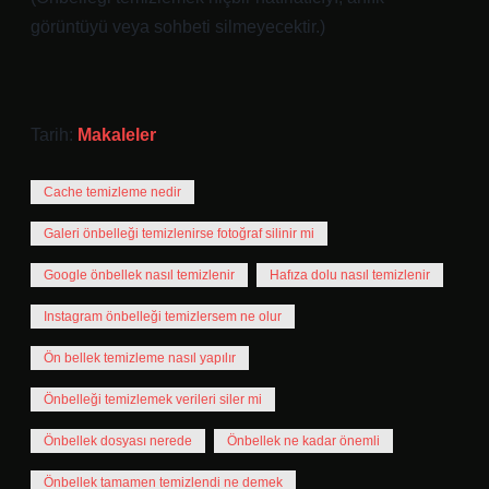
görüntüyü veya sohbeti silmeyecektir.)
Tarih:
Makaleler
Cache temizleme nedir
Galeri önbelleği temizlenirse fotoğraf silinir mi
Google önbellek nasıl temizlenir
Hafıza dolu nasıl temizlenir
Instagram önbelleği temizlersem ne olur
Ön bellek temizleme nasıl yapılır
Önbelleği temizlemek verileri siler mi
Önbellek dosyası nerede
Önbellek ne kadar önemli
Önbellek tamamen temizlendi ne demek