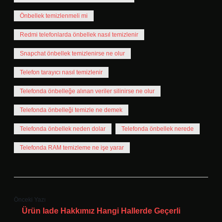
Önbellek temizlenmeli mi
Redmi telefonlarda önbellek nasıl temizlenir
Snapchat önbellek temizlenirse ne olur
Telefon tarayıcı nasıl temizlenir
Telefonda önbelleğe alınan veriler silinirse ne olur
Telefonda önbelleği temizle ne demek
Telefonda önbellek neden dolar
Telefonda önbellek nerede
Telefonda RAM temizleme ne işe yarar
Önceki Yazı
Ürün Iade Hakkımız Hangi Hallerde Geçerli