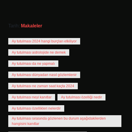
Tarih:
Makaleler
Ay tutulması 2024 hangi burçları etkiliyor
Ay tutulması astrolojide ne demek
Ay tutulması da ne yapmalı
Ay tutulması dünyadan nasıl gözlemlenir
Ay tutulması ne zaman saat kaçta 2024
Ay tutulması neyi kanıtlar
Ay tutulması özelliği nedir
Ay tutulması özellikleri nelerdir
Ay tutulması sırasında gözlenen bu durum aşağıdakilerden
hangisini kanıtlar