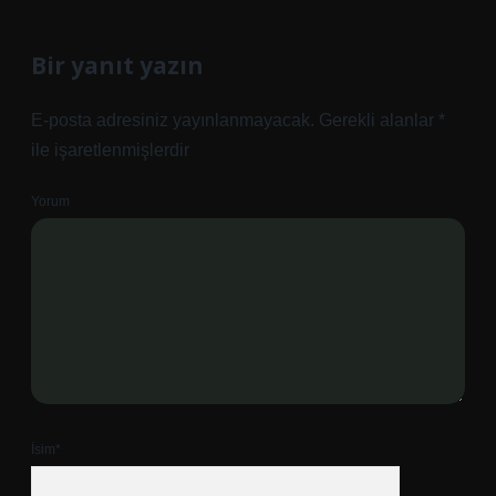
Bir yanıt yazın
E-posta adresiniz yayınlanmayacak.
Gerekli alanlar
*
ile işaretlenmişlerdir
Yorum
İsim*