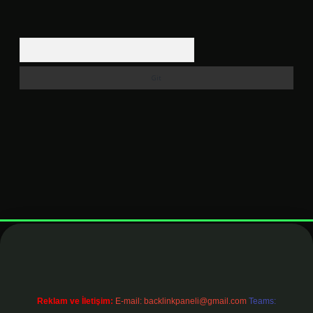
Arama
elexbett.net
Reklam ve İletişim:
E-mail:
backlinkpaneli@gmail.com
Teams: