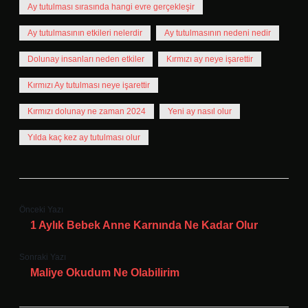
Ay tutulması sırasında hangi evre gerçekleşir
Ay tutulmasının etkileri nelerdir
Ay tutulmasının nedeni nedir
Dolunay insanları neden etkiler
Kırmızı ay neye işarettir
Kırmızı Ay tutulması neye işarettir
Kırmızı dolunay ne zaman 2024
Yeni ay nasıl olur
Yılda kaç kez ay tutulması olur
Önceki Yazı
1 Aylık Bebek Anne Karnında Ne Kadar Olur
Sonraki Yazı
Maliye Okudum Ne Olabilirim