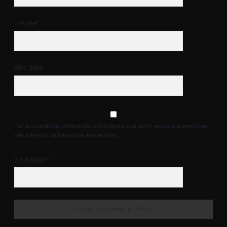
E-Posta*
Web Sitesi
Daha sonraki yorumlarımda kullanılması için adım, e-posta adresim ve
site adresim bu tarayıcıya kaydedilsin.
5 + 3 kaçtır?
*