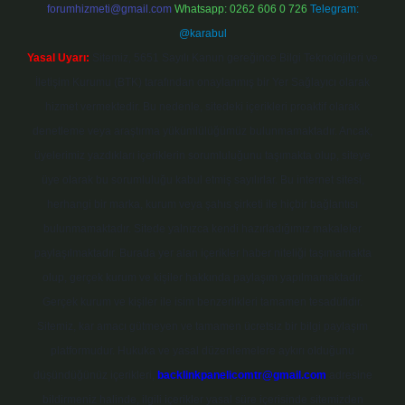
forumhizmeti@gmail.com
Whatsapp: 0262 606 0 726
Telegram:
@karabul
Yasal Uyarı:
Sitemiz, 5651 Sayılı Kanun gereğince Bilgi Teknolojileri ve
İletişim Kurumu (BTK) tarafından onaylanmış bir Yer Sağlayıcı olarak
hizmet vermektedir. Bu nedenle, sitedeki içerikleri proaktif olarak
denetleme veya araştırma yükümlülüğümüz bulunmamaktadır. Ancak,
üyelerimiz yazdıkları içeriklerin sorumluluğunu taşımakta olup, siteye
üye olarak bu sorumluluğu kabul etmiş sayılırlar. Bu internet sitesi,
herhangi bir marka, kurum veya şahıs şirketi ile hiçbir bağlantısı
bulunmamaktadır. Sitede yalnızca kendi hazırladığımız makaleler
paylaşılmaktadır. Burada yer alan içerikler haber niteliği taşımamakta
olup, gerçek kurum ve kişiler hakkında paylaşım yapılmamaktadır.
Gerçek kurum ve kişiler ile isim benzerlikleri tamamen tesadüfidir.
Sitemiz, kar amacı gütmeyen ve tamamen ücretsiz bir bilgi paylaşım
platformudur. Hukuka ve yasal düzenlemelere aykırı olduğunu
düşündüğünüz içerikleri,
backlinkpanelicomtr@gmail.com
adresine
bildirmeniz halinde, ilgili içerikler yasal süre içerisinde sitemizden