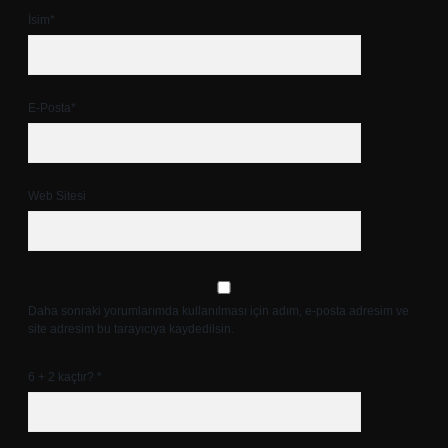
İsim*
E-Posta*
Web Sitesi
Daha sonraki yorumlarımda kullanılması için adım, e-posta adresim ve
site adresim bu tarayıcıya kaydedilsin.
6 + 2 kaçtır?
*