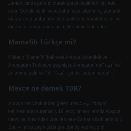
zaman içinde paralel olarak gerçekleştirilen işi ifade
eder. Genellikle iki veya daha fazla işlemin eş zamanlı
olarak veya aralarında kısa aralıklarla yürütülmesini ve
diğerinin tamamlanmasını beklemeyi ifade eder.
Mamafih Türkçe mi?
Kökeni: “Mamafih” kelimesi Arapça kökenlidir ve
Arapçadan Türkçeye geçmiştir. Arapçada “ma” (ما) “ne”
anlamına gelir ve “fihi” (فيه) “içinde” anlamına gelir.
Mevce ne demek TDK?
Arapça mwc kökünden gelen mawc موج “dalga”
kelimesinden türemiştir. 19. yüzyılın sonlarında Arapça
mevc kelimesinden türetilen neo-Osmanlı fizik terimidir.
Son yıllarda şaşırtıcı bir geri dönüş yapmış gibi