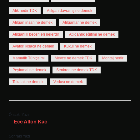
Atık nedir TDK
Atılgan davranış ne demek
Atılgan insan ne demek
Atılganlar ne demek
Atılganlık becerileri nelerdir
Atılganlık eğitimi ne demek
Ayatori kısaca ne demek
Kukul ne demek
Mamafih Türkçe mi
Mevce ne demek TDK
Montaj nedir
Peytamal ne demek
Senkron ne demek TDK
Tokalak ne demek
Vedası ne demek
Önceki Yazı
Ece Alton Kac
Sonraki Yazı