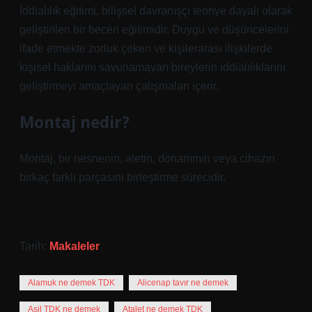
İddialılık eğitimi, bilişsel davranışçı teoriye dayalı olarak
geliştirilen bir beceri eğitimidir. Duygu ve düşüncelerini
ifade etmekte zorluk çeken ve kişilerarası ilişkilerde
kişisel haklarını savunamayan bireylerin iddialılıklarını
geliştirmeyi amaçlayan çalışmaları içerir.
Montaj nedir?
Montaj, bir nesnenin, aletin, donanımın veya cihazın
birkaç farklı parçasını birleştirme sürecidir.
Tarih:
Makaleler
Alamuk ne demek TDK
Alicenap tavır ne demek
Asil TDK ne demek
Atalet ne demek TDK