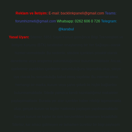
Reklam ve İletişim:
E-mail:
backlinkpaneli@gmail.com
Teams:
forumhizmeti@gmail.com
Whatsapp: 0262 606 0 726
Telegram:
@karabul
Yasal Uyarı:
Sitemiz, 5651 Sayılı Kanun gereğince Bilgi Teknolojileri ve
İletişim Kurumu (BTK) tarafından onaylanmış bir Yer Sağlayıcı olarak
hizmet vermektedir. Bu nedenle, sitedeki içerikleri proaktif olarak
denetleme veya araştırma yükümlülüğümüz bulunmamaktadır. Ancak,
üyelerimiz yazdıkları içeriklerin sorumluluğunu taşımakta olup, siteye
üye olarak bu sorumluluğu kabul etmiş sayılırlar. Bu internet sitesi,
herhangi bir marka, kurum veya şahıs şirketi ile hiçbir bağlantısı
bulunmamaktadır. Sitede yalnızca kendi hazırladığımız makaleler
paylaşılmaktadır. Burada yer alan içerikler haber niteliği taşımamakta
olup, gerçek kurum ve kişiler hakkında paylaşım yapılmamaktadır.
Gerçek kurum ve kişiler ile isim benzerlikleri tamamen tesadüfidir.
Sitemiz, kar amacı gütmeyen ve tamamen ücretsiz bir bilgi paylaşım