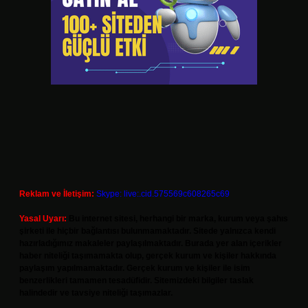
Reklam ve İletişim:
Skype: live:.cid.575569c608265c69
Yasal Uyarı:
Bu internet sitesi, herhangi bir marka, kurum veya şahıs
şirketi ile hiçbir bağlantısı bulunmamaktadır. Sitede yalnızca kendi
hazırladığımız makaleler paylaşılmaktadır. Burada yer alan içerikler
haber niteliği taşımamakta olup, gerçek kurum ve kişiler hakkında
paylaşım yapılmamaktadır. Gerçek kurum ve kişiler ile isim
benzerlikleri tamamen tesadüfidir. Sitemizdeki bilgiler taslak
halindedir ve tavsiye niteliği taşımazlar.