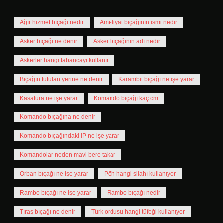
Ağır hizmet bıçağı nedir
Ameliyat bıçağının ismi nedir
Asker bıçağı ne denir
Asker bıçağının adı nedir
Askerler hangi tabancayı kullanır
Bıçağın tutulan yerine ne denir
Karambit bıçağı ne işe yarar
Kasatura ne işe yarar
Komando bıçağı kaç cm
Komando bıçağına ne denir
Komando bıçağındaki IP ne işe yarar
Komandolar neden mavi bere takar
Orban bıçağı ne işe yarar
Pöh hangi silahı kullanıyor
Rambo bıçağı ne işe yarar
Rambo bıçağı nedir
Tıraş bıçağı ne denir
Türk ordusu hangi tüfeği kullanıyor