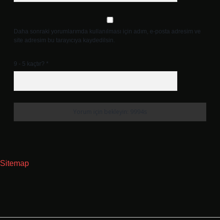
Daha sonraki yorumlarımda kullanılması için adım, e-posta adresim ve
site adresim bu tarayıcıya kaydedilsin.
9 - 5 kaçtır?
*
Sitemap