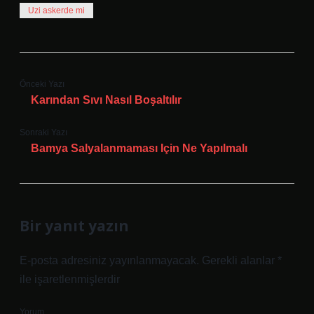
Uzi askerde mi
Önceki Yazı
Karından Sıvı Nasıl Boşaltılır
Sonraki Yazı
Bamya Salyalanmaması Için Ne Yapılmalı
Bir yanıt yazın
E-posta adresiniz yayınlanmayacak.
Gerekli alanlar
*
ile işaretlenmişlerdir
Yorum