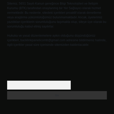
Sitemiz, 5651 Sayılı Kanun gereğince Bilgi Teknolojileri ve İletişim
Kurumu (BTK) tarafından onaylanmış bir Yer Sağlayıcı olarak hizmet
vermektedir. Bu nedenle, sitedeki içerikleri proaktif olarak denetleme
veya araştırma yükümlülüğümüz bulunmamaktadır. Ancak, üyelerimiz
yazdıkları içeriklerin sorumluluğunu taşımakta olup, siteye üye olarak bu
sorumluluğu kabul etmiş sayılırlar.
Hukuka ve yasal düzenlemelere aykırı olduğunu düşündüğünüz
içerikleri,
backlinkpanelicomtr@gmail.com
adresine bildirmeniz halinde,
ilgili içerikler yasal süre içerisinde sitemizden kaldırılacaktır.
Arama