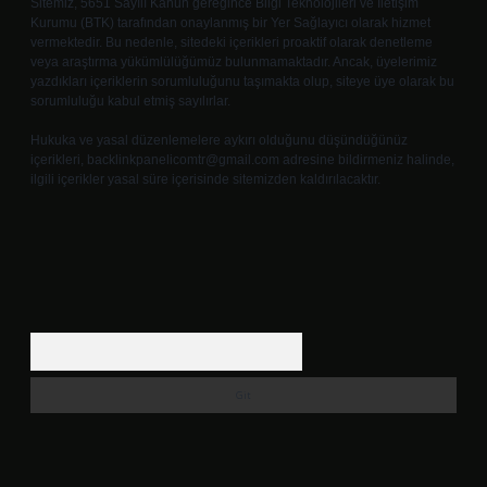
Sitemiz, 5651 Sayılı Kanun gereğince Bilgi Teknolojileri ve İletişim
Kurumu (BTK) tarafından onaylanmış bir Yer Sağlayıcı olarak hizmet
vermektedir. Bu nedenle, sitedeki içerikleri proaktif olarak denetleme
veya araştırma yükümlülüğümüz bulunmamaktadır. Ancak, üyelerimiz
yazdıkları içeriklerin sorumluluğunu taşımakta olup, siteye üye olarak bu
sorumluluğu kabul etmiş sayılırlar.
Hukuka ve yasal düzenlemelere aykırı olduğunu düşündüğünüz
içerikleri,
backlinkpanelicomtr@gmail.com
adresine bildirmeniz halinde,
ilgili içerikler yasal süre içerisinde sitemizden kaldırılacaktır.
Arama