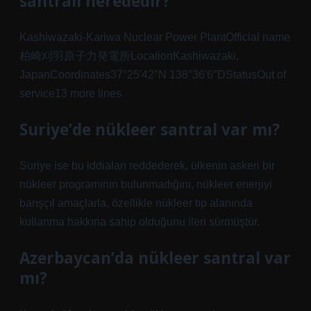
santrali nerededir?
Kashiwazaki-Kariwa Nuclear Power PlantOfficial name
柏崎刈羽原子力発電所LocationKashiwazaki,
JapanCoordinates37°25′42″N 138°36′6″DStatusOut of
service13 more lines
Suriye’de nükleer santral var mı?
Suriye ise bu iddiaları reddederek, ülkenin askeri bir
nükleer programının bulunmadığını, nükleer enerjiyi
barışçıl amaçlarla, özellikle nükleer tıp alanında
kullanma hakkına sahip olduğunu ileri sürmüştür.
Azerbaycan’da nükleer santral var
mı?