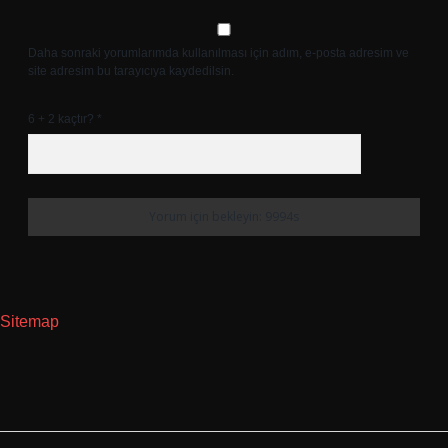
Daha sonraki yorumlarımda kullanılması için adım, e-posta adresim ve
site adresim bu tarayıcıya kaydedilsin.
6 + 2 kaçtır?
*
Sitemap