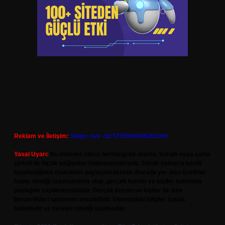
Reklam ve İletişim:
Skype: live:.cid.575569c608265c69
Yasal Uyarı:
Bu internet sitesi, herhangi bir marka, kurum veya şahıs
şirketi ile hiçbir bağlantısı bulunmamaktadır. Sitede yalnızca kendi
hazırladığımız makaleler paylaşılmaktadır. Burada yer alan içerikler
haber niteliği taşımamakta olup, gerçek kurum ve kişiler hakkında
paylaşım yapılmamaktadır. Gerçek kurum ve kişiler ile isim
benzerlikleri tamamen tesadüfidir. Sitemizdeki bilgiler taslak
halindedir ve tavsiye niteliği taşımazlar.