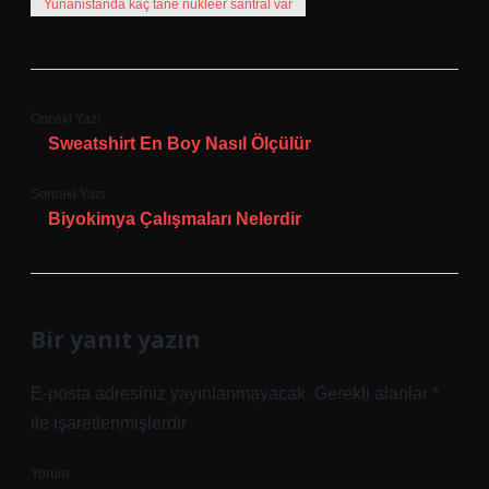
Yunanistanda kaç tane nükleer santral var
Önceki Yazı
Sweatshirt En Boy Nasıl Ölçülür
Sonraki Yazı
Biyokimya Çalışmaları Nelerdir
Bir yanıt yazın
E-posta adresiniz yayınlanmayacak.
Gerekli alanlar
*
ile işaretlenmişlerdir
Yorum