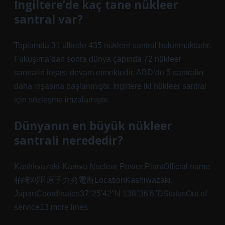
İngiltere’de kaç tane nükleer
santral var?
Toplamda 31 ülkede 435 nükleer santral bulunmaktadır.
Fukuşima’dan sonra dünya çapında 72 nükleer
santralin inşası devam etmektedir. ABD’de 5 santralin
daha inşasına başlanmıştır. İngiltere iki nükleer santral
için sözleşme imzalamıştır.
Dünyanın en büyük nükleer
santrali nerededir?
Kashiwazaki-Kariwa Nuclear Power PlantOfficial name
柏崎刈羽原子力発電所LocationKashiwazaki,
JapanCoordinates37°25′42″N 138°36′6″DStatusOut of
service13 more lines