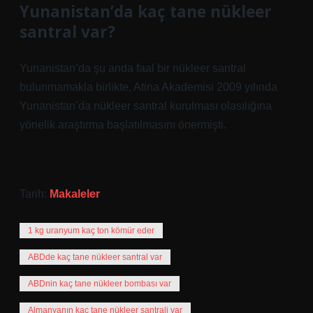
Yunanistan’da kaç tane nükleer
santral var?
Yunanistan’da şu anda faal bir nükleer santral
bulunmamakla birlikte, Atina Akademisi 2009 yılında
Yunanistan’da nükleer santral kurulması olasılığına
yönelik araştırma başlatılmasını önermişti.
Tarih:
Makaleler
1 kg uranyum kaç ton kömür eder
ABDde kaç tane nükleer santral var
ABDnin kaç tane nükleer bombası var
Almanyanın kaç tane nükleer santrali var