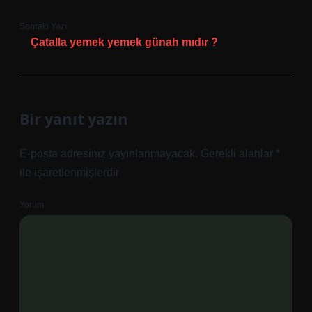
Sonraki Yazı
Çatalla yemek yemek günah mıdır ?
Bir yanıt yazın
E-posta adresiniz yayınlanmayacak.
Gerekli alanlar
*
ile işaretlenmişlerdir
Yorum