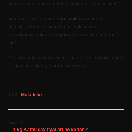
duygusunun kendisi de bu kesintinin bir parçası mıdır?
Ve daha derin bir soru: Ekonomik kararlarımız
gerçekten bireysel seçimler mi, yoksa içinde
yaşadığımız toplumsal yapıların sessiz yönlendirmeleri
mi?
Akdenizlinakliyat okurları için hazırlanan Altın fonu’nda
stopaj var mı içeriği burada sona eriyor.
Tarih:
Makaleler
Önceki Yazı
1 kg Karali çay fiyatları ne kadar ?