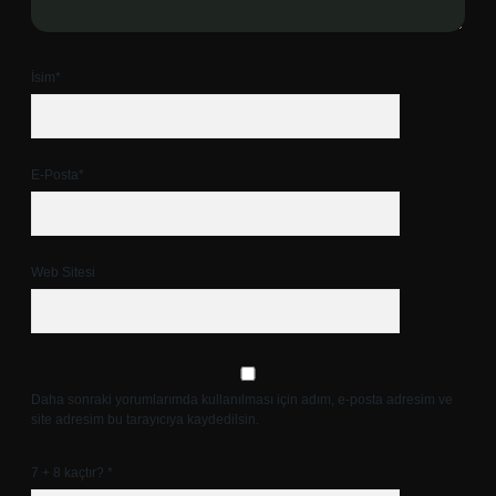
İsim*
E-Posta*
Web Sitesi
Daha sonraki yorumlarımda kullanılması için adım, e-posta adresim ve
site adresim bu tarayıcıya kaydedilsin.
7 + 8 kaçtır?
*