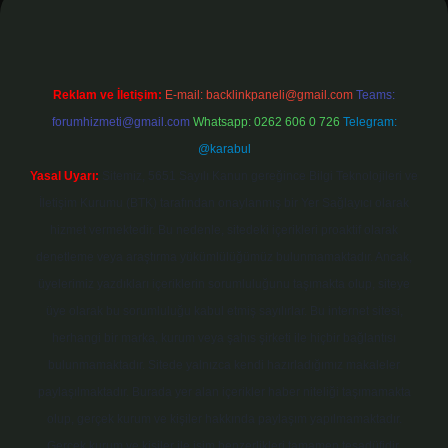
Reklam ve İletişim:
E-mail:
backlinkpaneli@gmail.com
Teams:
forumhizmeti@gmail.com
Whatsapp: 0262 606 0 726
Telegram:
@karabul
Yasal Uyarı:
Sitemiz, 5651 Sayılı Kanun gereğince Bilgi Teknolojileri ve
İletişim Kurumu (BTK) tarafından onaylanmış bir Yer Sağlayıcı olarak
hizmet vermektedir. Bu nedenle, sitedeki içerikleri proaktif olarak
denetleme veya araştırma yükümlülüğümüz bulunmamaktadır. Ancak,
üyelerimiz yazdıkları içeriklerin sorumluluğunu taşımakta olup, siteye
üye olarak bu sorumluluğu kabul etmiş sayılırlar. Bu internet sitesi,
herhangi bir marka, kurum veya şahıs şirketi ile hiçbir bağlantısı
bulunmamaktadır. Sitede yalnızca kendi hazırladığımız makaleler
paylaşılmaktadır. Burada yer alan içerikler haber niteliği taşımamakta
olup, gerçek kurum ve kişiler hakkında paylaşım yapılmamaktadır.
Gerçek kurum ve kişiler ile isim benzerlikleri tamamen tesadüfidir.