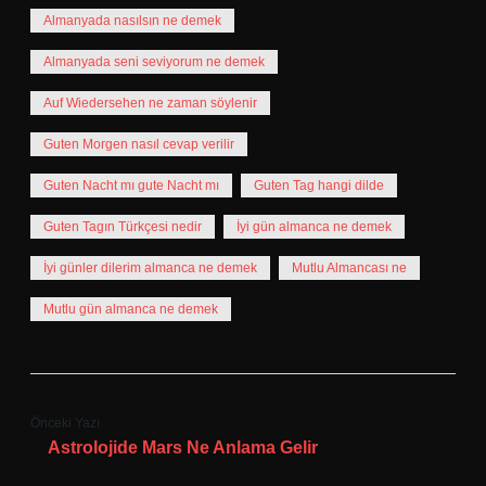
Almanyada nasılsın ne demek
Almanyada seni seviyorum ne demek
Auf Wiedersehen ne zaman söylenir
Guten Morgen nasıl cevap verilir
Guten Nacht mı gute Nacht mı
Guten Tag hangi dilde
Guten Tagın Türkçesi nedir
İyi gün almanca ne demek
İyi günler dilerim almanca ne demek
Mutlu Almancası ne
Mutlu gün almanca ne demek
Önceki Yazı
Astrolojide Mars Ne Anlama Gelir