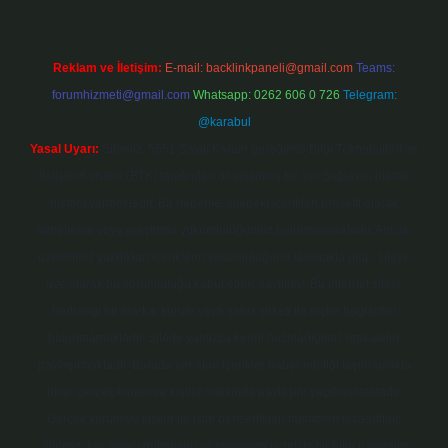
Reklam ve İletişim:
E-mail:
backlinkpaneli@gmail.com
Teams:
forumhizmeti@gmail.com
Whatsapp: 0262 606 0 726
Telegram:
@karabul
Yasal Uyarı:
Sitemiz, 5651 Sayılı Kanun gereğince Bilgi Teknolojileri ve
İletişim Kurumu (BTK) tarafından onaylanmış bir Yer Sağlayıcı olarak
hizmet vermektedir. Bu nedenle, sitedeki içerikleri proaktif olarak
denetleme veya araştırma yükümlülüğümüz bulunmamaktadır. Ancak,
üyelerimiz yazdıkları içeriklerin sorumluluğunu taşımakta olup, siteye
üye olarak bu sorumluluğu kabul etmiş sayılırlar. Bu internet sitesi,
herhangi bir marka, kurum veya şahıs şirketi ile hiçbir bağlantısı
bulunmamaktadır. Sitede yalnızca kendi hazırladığımız makaleler
paylaşılmaktadır. Burada yer alan içerikler haber niteliği taşımamakta
olup, gerçek kurum ve kişiler hakkında paylaşım yapılmamaktadır.
Gerçek kurum ve kişiler ile isim benzerlikleri tamamen tesadüfidir.
Sitemiz, kar amacı gütmeyen ve tamamen ücretsiz bir bilgi paylaşım