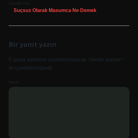
Sonraki Yazı
Suçsuz Olarak Masumca Ne Demek
Bir yanıt yazın
E-posta adresiniz yayınlanmayacak.
Gerekli alanlar
*
ile işaretlenmişlerdir
Yorum