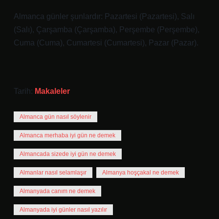
Almanca günler şunlardır: Pazartesi (Pazartesi), Salı
(Salı), Çarşamba (Çarşamba), Perşembe (Perşembe),
Cuma (Cuma), Cumartesi (Cumartesi), Pazar (Pazar).
Tarih:
Makaleler
Almanca gün nasıl söylenir
Almanca merhaba iyi gün ne demek
Almancada sizede iyi gün ne demek
Almanlar nasıl selamlaşır
Almanya hoşçakal ne demek
Almanyada canım ne demek
Almanyada iyi günler nasıl yazılır