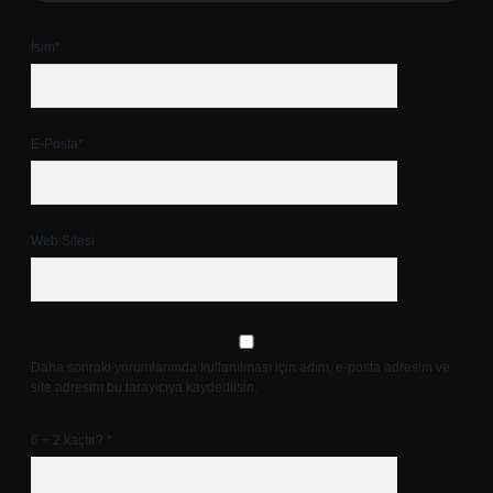
İsim*
E-Posta*
Web Sitesi
Daha sonraki yorumlarımda kullanılması için adım, e-posta adresim ve
site adresim bu tarayıcıya kaydedilsin.
6 + 2 kaçtır?
*