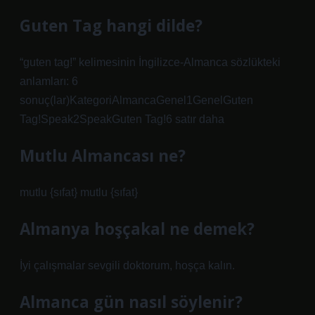
Guten Tag hangi dilde?
“guten tag!” kelimesinin İngilizce-Almanca sözlükteki
anlamları: 6
sonuç(lar)KategoriAlmancaGenel1GenelGuten
Tag!Speak2SpeakGuten Tag!6 satır daha
Mutlu Almancası ne?
mutlu {sıfat} mutlu {sıfat}
Almanya hoşçakal ne demek?
İyi çalışmalar sevgili doktorum, hoşça kalın.
Almanca gün nasıl söylenir?