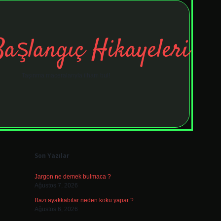
Başlangıç Hikayeleri
Taşınma maceralarıyla ilham bul!
Sidebar
tulipbet
ele
Son Yazılar
Jargon ne demek bulmaca ?
Ağustos 7, 2026
Bazı ayakkabılar neden koku yapar ?
Ağustos 6, 2026