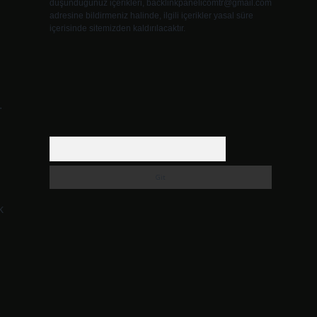
düşündüğünüz içerikleri,
backlinkpanelicomtr@gmail.com
adresine bildirmeniz halinde, ilgili içerikler yasal süre
içerisinde sitemizden kaldırılacaktır.
.
Arama
k
e