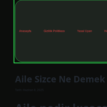
Anasayfa
Gizlilik Politikası
Yasal Uyarı
H
Aile Sizce Ne Demek
Tarih: Haziran 8, 2025