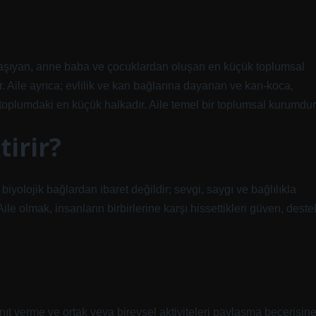
i taşıyan, anne baba ve çocuklardan oluşan en küçük toplumsal
 Aile ayrıca; evlilik ve kan bağlarına dayanan ve karı-koca,
n toplumdaki en küçük halkadır. Aile temel bir toplumsal kurumdur
irir?
biyolojik bağlardan ibaret değildir; sevgi, saygı ve bağlılıkla
ile olmak, insanların birbirlerine karşı hissettikleri güven, deste
ıt verme ve ortak veya bireysel aktiviteleri paylaşma becerisin