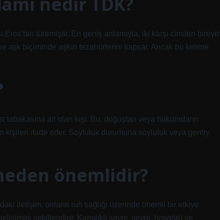
lamı nedir TDK?
 Eros’tan türemiştir. En geniş anlamıyla, iki karşı cinsten bireyi
 ve aşk biçiminde aşkın tezahürlerini kapsar. Ancak bu kelime
?
 üst tabakasına ait olan kişi. Bu, doğuştan veya hükümdarın
lan kişileri ifade eder. Soyluluk durumuna soyluluk veya gentry
 neden önemlidir?
ındaki iletişim, onların ruh sağlığı üzerinde önemli bir etkiye
k gelişimini şekillendirir. Karşılıklı saygı, sevgi, hoşgörü ve