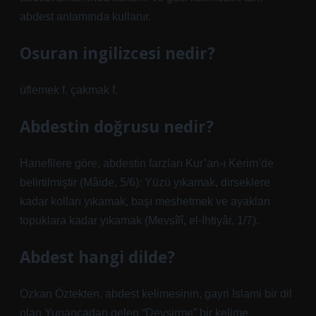
abdest anlamında kullanır.
Osuran ingilizcesi nedir?
üflemek f. çakmak f.
Abdestin doğrusu nedir?
Hanefilere göre, abdestin farzları Kur’an-ı Kerim’de
belirtilmiştir (Mâide, 5/6): Yüzü yıkamak, dirseklere
kadar kolları yıkamak, başı meshetmek ve ayakları
topuklara kadar yıkamak (Mevsîlî, el-İhtiyâr, 1/7).
Abdest hangi dilde?
Özkan Öztekten, abdest kelimesinin, gayri İslami bir dil
olan Yunancadan gelen “Devşirme” bir kelime