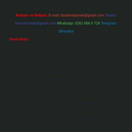
Reklam ve İletişim:
E-mail:
backlinkpaneli@gmail.com
Teams:
forumhizmeti@gmail.com
Whatsapp: 0262 606 0 726
Telegram:
@karabul
Yasal Uyarı:
Sitemiz, 5651 Sayılı Kanun gereğince Bilgi Teknolojileri ve
İletişim Kurumu (BTK) tarafından onaylanmış bir Yer Sağlayıcı olarak
hizmet vermektedir. Bu nedenle, sitedeki içerikleri proaktif olarak
denetleme veya araştırma yükümlülüğümüz bulunmamaktadır. Ancak,
üyelerimiz yazdıkları içeriklerin sorumluluğunu taşımakta olup, siteye
üye olarak bu sorumluluğu kabul etmiş sayılırlar. Bu internet sitesi,
herhangi bir marka, kurum veya şahıs şirketi ile hiçbir bağlantısı
bulunmamaktadır. Sitede yalnızca kendi hazırladığımız makaleler
paylaşılmaktadır. Burada yer alan içerikler haber niteliği taşımamakta
olup, gerçek kurum ve kişiler hakkında paylaşım yapılmamaktadır.
Gerçek kurum ve kişiler ile isim benzerlikleri tamamen tesadüfidir.
Sitemiz, kar amacı gütmeyen ve tamamen ücretsiz bir bilgi paylaşım