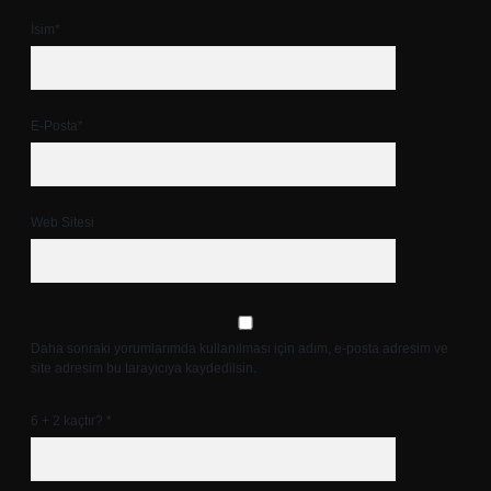
İsim*
E-Posta*
Web Sitesi
Daha sonraki yorumlarımda kullanılması için adım, e-posta adresim ve
site adresim bu tarayıcıya kaydedilsin.
6 + 2 kaçtır?
*