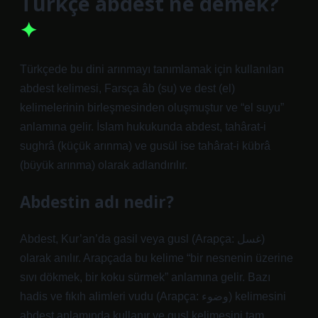
Türkçe abdest ne demek?
Türkçede bu dini arınmayı tanımlamak için kullanılan
abdest kelimesi, Farsça âb (su) ve dest (el)
kelimelerinin birleşmesinden oluşmuştur ve “el suyu”
anlamına gelir. İslam hukukunda abdest, tahârat-i
sughrâ (küçük arınma) ve gusül ise tahârat-i kübrâ
(büyük arınma) olarak adlandırılır.
Abdestin adı nedir?
Abdest, Kur’an’da gasil veya gusl (Arapça: غسل)
olarak anılır. Arapçada bu kelime “bir nesnenin üzerine
sıvı dökmek, bir koku sürmek” anlamına gelir. Bazı
hadis ve fıkıh alimleri vudu (Arapça: وضوء) kelimesini
abdest anlamında kullanır ve gusl kelimesini tam