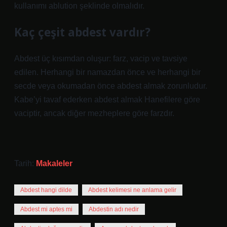
kullanımı ablution şeklinde olmalıdır.
Kaç çeşit abdest vardır?
Abdest üç kısımdan oluşur: farz, vacip ve tavsiye
edilen. Herhangi bir namazdan önce ve herhangi bir
secde veya okumadan önce abdest almak zorunludur.
Kabe’yi tavaf ederken abdest almak Hanefilere göre
vaciptir, ancak diğer mezheplere göre farzdır.
Tarih:
Makaleler
Abdest hangi dilde
Abdest kelimesi ne anlama gelir
Abdest mi aptes mi
Abdestin adı nedir