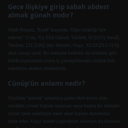
Gece ilişkiye girip sabah abdest
almak günah mıdır?
Allah Resulü, “Evet!” buyurdu. “Eğer ıslaklığı fark
ederse.” O da, “Ey Ebû Dâvud, Tahâret, 93 [237]; Nesâî,
Tahâret, 131 [196]; bkz. Müslim, Hayz, 32-33 [313-314])
diye cevap verdi. Bu sebeple kadınlar da erkekler gibi,
ihtilâl rüyasından sonra iç çamaşırlarında ıslaklık fark
ederlerse abdest almalıdırlar.
Cünüp’ün anlamı nedir?
Sözlükte “gitmek” anlamına gelen fıkıh terimi olan
cenâbet, cinsel ilişkide bulunan veya başka bir sebeple
cinsel zevk sebebiyle meni akan kişinin durumunu
ifade eder. Kişiyi ibadet yapmaktan alıkoyan bu duruma