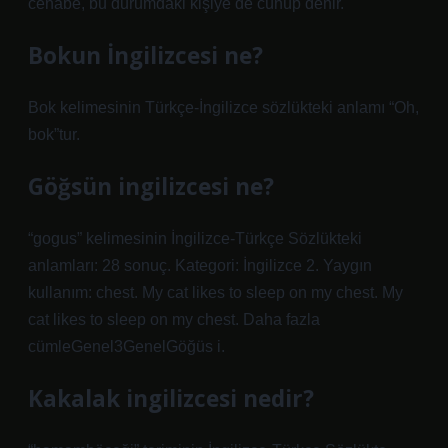
cenâbe, bu durumdaki kişiye de cünüp denir.
Bokun İngilizcesi ne?
Bok kelimesinin Türkçe-İngilizce sözlükteki anlamı “Oh,
bok”tur.
Göğsün ingilizcesi ne?
“gogus” kelimesinin İngilizce-Türkçe Sözlükteki
anlamları: 28 sonuç. Kategori: İngilizce 2. Yaygın
kullanım: chest. My cat likes to sleep on my chest. My
cat likes to sleep on my chest. Daha fazla
cümleGenel3GenelGöğüs i.
Kakalak ingilizcesi nedir?