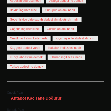
Abdestin doğrusu nedir
Arapça abdest ne demek
Bokun İngilizcesi ne
Cünüpün anlamı nedir
Gece ilişkiye girip sabah abdest almak günah mıdır
Göğsün ingilizcesi ne
Guslün anlamı nedir
Gusül nasıl alınır kadınlarda
İç çamaşırı ile abdest alınır mı
Kaç çeşit abdest vardır
Kakalak ingilizcesi nedir
Kürtçe abdest ne demek
Osuran ingilizcesi nedir
Türkçe abdest ne demek
Önceki Yazı
Ahtapot Kaç Tane Doğurur
Sonraki Yazı