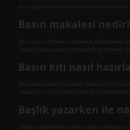
ayrıca geçmiş ve güncel içeriklerden bilgi alabilirsiniz.
Basın makalesi nedir
Basın yazıları; Bir konuyu açıklamak, bilgilendirmek, ko
bulgularla veya araştırma sonuçlarıyla desteklemek ama
Basın kiti nasıl hazırl
Basın kitinde neler bulunmalıdır?Şirket profili.Ekip üye
müşteri sayısı ve hizmetlerin etkisi gibi istatistikler.Ba
Başlık yazarken ile nas
“Makale başlığındaki her kelime büyük harfle başlar; soru