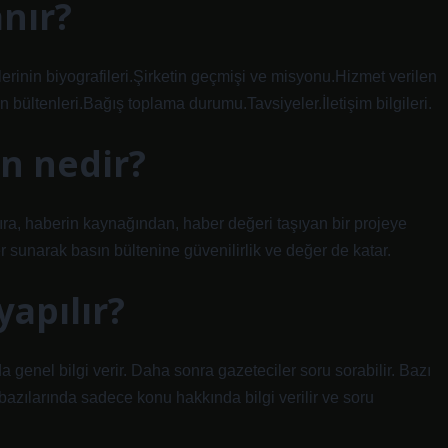
anır?
lerinin biyografileri.Şirketin geçmişi ve misyonu.Hizmet verilen
sın bültenleri.Bağış toplama durumu.Tavsiyeler.İletişim bilgileri.
n nedir?
 sıra, haberin kaynağından, haber değeri taşıyan bir projeye
er sunarak basın bültenine güvenilirlik ve değer de katar.
yapılır?
genel bilgi verir. Daha sonra gazeteciler soru sorabilir. Bazı
 bazılarında sadece konu hakkında bilgi verilir ve soru