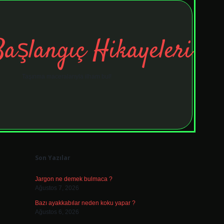
Başlangıç Hikayeleri
Taşınma maceralarıyla ilham bul!
Sidebar
Son Yazılar
Jargon ne demek bulmaca ?
Ağustos 7, 2026
Bazı ayakkabılar neden koku yapar ?
Ağustos 6, 2026