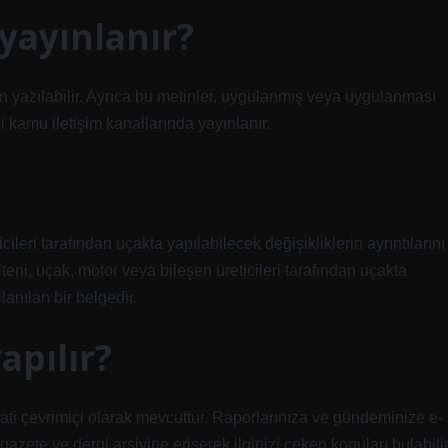
yayınlanır?
çin yazılabilir. Ayrıca bu metinler, uygulanmış veya uygulanması
 kamu iletişim kanallarında yayınlanır.
cileri tarafından uçakta yapılabilecek değişikliklerin ayrıntılarını
ülteni, uçak, motor veya bileşen üreticileri tarafından uçakta
llanılan bir belgedir.
apılır?
ati çevrimiçi olarak mevcuttur. Raporlarınıza ve gündeminize e-
gazete ve dergi arşivine erişerek ilginizi çeken konuları bulabilir