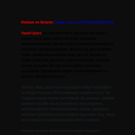
Reklam ve İletişim:
Skype: live:.cid.575569c608265c69
Yasal Uyarı:
Bu internet sitesi, herhangi bir marka,
kurum veya şahıs şirketi ile hiçbir bağlantısı
bulunmamaktadır. Sitede yalnızca kendi hazırladığımız
makaleler paylaşılmaktadır. Burada yer alan içerikler
haber niteliği taşımamakta olup, gerçek kurum ve
kişiler hakkında paylaşım yapılmamaktadır. Gerçek
kurum ve kişiler ile isim benzerlikleri tamamen
tesadüfidir. Sitemizdeki bilgiler taslak halindedir ve
tavsiye niteliği taşımazlar.
Sitemiz, 5651 Sayılı Kanun gereğince Bilgi Teknolojileri
ve İletişim Kurumu (BTK) tarafından onaylanmış bir Yer
Sağlayıcı olarak hizmet vermektedir. Bu nedenle, sitedeki
içerikleri proaktif olarak denetleme veya araştırma
yükümlülüğümüz bulunmamaktadır. Ancak, üyelerimiz
e
yazdıkları içeriklerin sorumluluğunu taşımakta olup, siteye
üye olarak bu sorumluluğu kabul etmiş sayılırlar.
Hukuka ve yasal düzenlemelere aykırı olduğunu