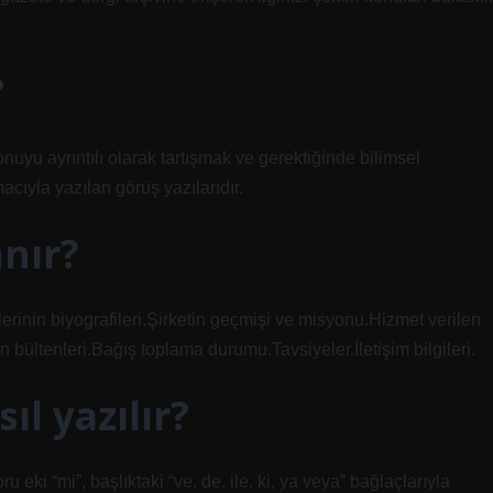
?
nuyu ayrıntılı olarak tartışmak ve gerektiğinde bilimsel
cıyla yazılan görüş yazılarıdır.
anır?
lerinin biyografileri.Şirketin geçmişi ve misyonu.Hizmet verilen
sın bültenleri.Bağış toplama durumu.Tavsiyeler.İletişim bilgileri.
ıl yazılır?
 eki “mi”, başlıktaki “ve, de, ile, ki, ya veya” bağlaçlarıyla