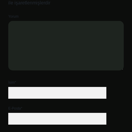
ile işaretlenmişlerdir
Yorum
İsim*
E-Posta*