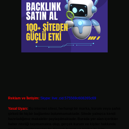
Reklam ve İletişim:
Skype: live:.cid.575569c608265c69
Yasal Uyarı:
Bu internet sitesi, herhangi bir marka, kurum veya şahıs
şirketi ile hiçbir bağlantısı bulunmamaktadır. Sitede yalnızca kendi
hazırladığımız makaleler paylaşılmaktadır. Burada yer alan içerikler
haber niteliği taşımamakta olup, gerçek kurum ve kişiler hakkında