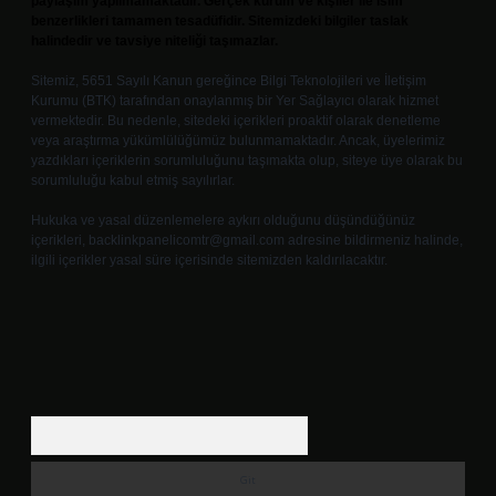
paylaşım yapılmamaktadır. Gerçek kurum ve kişiler ile isim
benzerlikleri tamamen tesadüfidir. Sitemizdeki bilgiler taslak
halindedir ve tavsiye niteliği taşımazlar.
Sitemiz, 5651 Sayılı Kanun gereğince Bilgi Teknolojileri ve İletişim
Kurumu (BTK) tarafından onaylanmış bir Yer Sağlayıcı olarak hizmet
vermektedir. Bu nedenle, sitedeki içerikleri proaktif olarak denetleme
veya araştırma yükümlülüğümüz bulunmamaktadır. Ancak, üyelerimiz
yazdıkları içeriklerin sorumluluğunu taşımakta olup, siteye üye olarak bu
sorumluluğu kabul etmiş sayılırlar.
Hukuka ve yasal düzenlemelere aykırı olduğunu düşündüğünüz
içerikleri,
backlinkpanelicomtr@gmail.com
adresine bildirmeniz halinde,
ilgili içerikler yasal süre içerisinde sitemizden kaldırılacaktır.
Arama