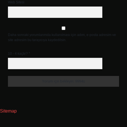
Web Sitesi
Daha sonraki yorumlarımda kullanılması için adım, e-posta adresim ve
site adresim bu tarayıcıya kaydedilsin.
10 - 4 kaçtır?
*
Sitemap