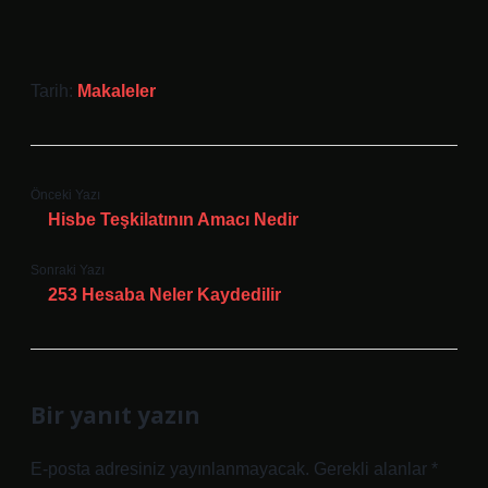
Tarih:
Makaleler
Önceki Yazı
Hisbe Teşkilatının Amacı Nedir
Sonraki Yazı
253 Hesaba Neler Kaydedilir
Bir yanıt yazın
E-posta adresiniz yayınlanmayacak.
Gerekli alanlar
*