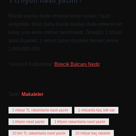
1 trilyon nasıl yazılır?
Büyük sayıları ifade etmenin kesin yolları: Yazılı
iletişimde, biraz daha büyük sayıları ifade etmenin en
kolay yolu kesin miktarı belirtmektir. Örneğin; 1 trilyon
(kısa ölçekte), 1 milyar (uzun ölçekte) demek yerine,
1.000.000.000.
Tavsiyeli Bağlantılar:
Birecik Balcanı Nedir
Tarih:
Makaleler
1 milyar TL rakamlarla nasıl yazılır
1 milyarda kaç sıfır var
1 trilyon nasıl yazılır
1 trilyon rakamlarla nasıl yazılır
10 bin TL rakamlarla nasıl yazılır
10 milyar kaç rakamlı