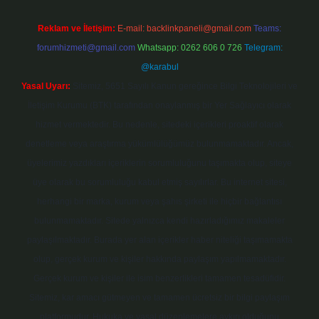
Reklam ve İletişim:
E-mail:
backlinkpaneli@gmail.com
Teams:
forumhizmeti@gmail.com
Whatsapp: 0262 606 0 726
Telegram:
@karabul
Yasal Uyarı:
Sitemiz, 5651 Sayılı Kanun gereğince Bilgi Teknolojileri ve
İletişim Kurumu (BTK) tarafından onaylanmış bir Yer Sağlayıcı olarak
hizmet vermektedir. Bu nedenle, sitedeki içerikleri proaktif olarak
denetleme veya araştırma yükümlülüğümüz bulunmamaktadır. Ancak,
üyelerimiz yazdıkları içeriklerin sorumluluğunu taşımakta olup, siteye
üye olarak bu sorumluluğu kabul etmiş sayılırlar. Bu internet sitesi,
herhangi bir marka, kurum veya şahıs şirketi ile hiçbir bağlantısı
bulunmamaktadır. Sitede yalnızca kendi hazırladığımız makaleler
paylaşılmaktadır. Burada yer alan içerikler haber niteliği taşımamakta
olup, gerçek kurum ve kişiler hakkında paylaşım yapılmamaktadır.
Gerçek kurum ve kişiler ile isim benzerlikleri tamamen tesadüfidir.
Sitemiz, kar amacı gütmeyen ve tamamen ücretsiz bir bilgi paylaşım
platformudur. Hukuka ve yasal düzenlemelere aykırı olduğunu