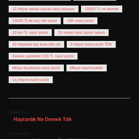
10 milyar rakam olarak nasıl yazılıyor
10000 TL ne demek
10000 TLde kaç sıfır vardır
10K nasıl yazılır
20 bin TL nasıl yazılır
20 milyar nasıl yazılır rakam
20 milyarda kaç tane sıfır var
4 milyar nasıl yazılır TDK
Havale yaparken 100 TL nasıl yazılır
Milyar kısaltması nasıl yazılır
Milyar nasıl kısaltılır
Üç milyon nasıl yazılır
Önceki Yazı
Hayranlık Ne Demek Tdk
Sonraki Yazı