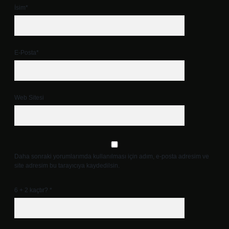
İsim*
E-Posta*
Web Sitesi
Daha sonraki yorumlarımda kullanılması için adım, e-posta adresim ve
site adresim bu tarayıcıya kaydedilsin.
6 + 2 kaçtır?
*