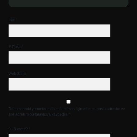
İsim*
E-Posta*
Web Sitesi
Daha sonraki yorumlarımda kullanılması için adım, e-posta adresim ve
site adresim bu tarayıcıya kaydedilsin.
9 - 5 kaçtır?
*