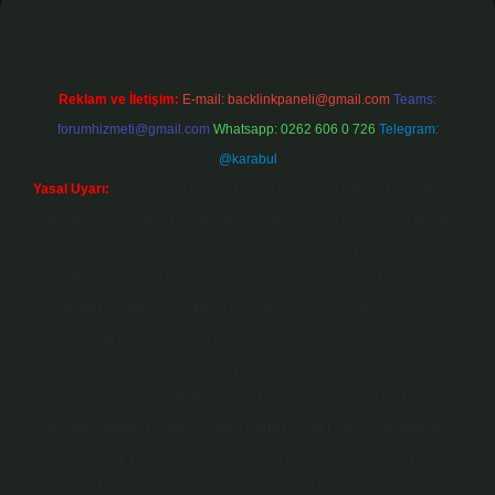
Reklam ve İletişim:
E-mail:
backlinkpaneli@gmail.com
Teams:
forumhizmeti@gmail.com
Whatsapp: 0262 606 0 726
Telegram:
@karabul
Yasal Uyarı:
Sitemiz, 5651 Sayılı Kanun gereğince Bilgi Teknolojileri ve
İletişim Kurumu (BTK) tarafından onaylanmış bir Yer Sağlayıcı olarak
hizmet vermektedir. Bu nedenle, sitedeki içerikleri proaktif olarak
denetleme veya araştırma yükümlülüğümüz bulunmamaktadır. Ancak,
üyelerimiz yazdıkları içeriklerin sorumluluğunu taşımakta olup, siteye
üye olarak bu sorumluluğu kabul etmiş sayılırlar. Bu internet sitesi,
herhangi bir marka, kurum veya şahıs şirketi ile hiçbir bağlantısı
bulunmamaktadır. Sitede yalnızca kendi hazırladığımız makaleler
paylaşılmaktadır. Burada yer alan içerikler haber niteliği taşımamakta
olup, gerçek kurum ve kişiler hakkında paylaşım yapılmamaktadır.
Gerçek kurum ve kişiler ile isim benzerlikleri tamamen tesadüfidir.