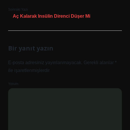
Sonraki Yazı
Aç Kalarak Insülin Direnci Düşer Mi
Bir yanıt yazın
E-posta adresiniz yayınlanmayacak.
Gerekli alanlar
*
ile işaretlenmişlerdir
Yorum