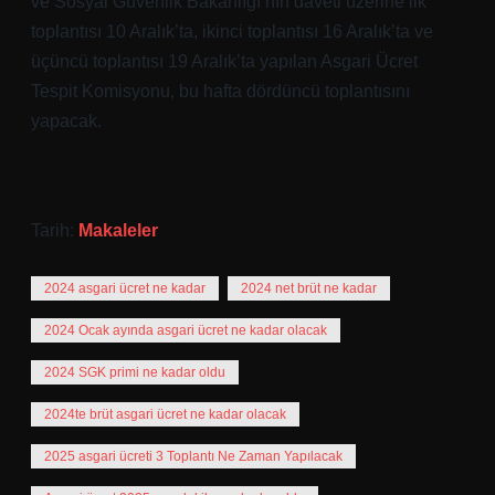
ve Sosyal Güvenlik Bakanlığı’nın daveti üzerine ilk
toplantısı 10 Aralık’ta, ikinci toplantısı 16 Aralık’ta ve
üçüncü toplantısı 19 Aralık’ta yapılan Asgari Ücret
Tespit Komisyonu, bu hafta dördüncü toplantısını
yapacak.
Tarih:
Makaleler
2024 asgari ücret ne kadar
2024 net brüt ne kadar
2024 Ocak ayında asgari ücret ne kadar olacak
2024 SGK primi ne kadar oldu
2024te brüt asgari ücret ne kadar olacak
2025 asgari ücreti 3 Toplantı Ne Zaman Yapılacak