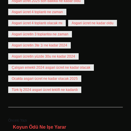
Asgari ücret 2025 son dakika ne kadar oldu
Asgari ücret 4 toplantı ne zaman
Asgari ücret 4 toplantı olacak mı
Asgari ücret ne kadar oldu
Asgari ücretin 3 toplantısı ne zaman
Asgari ücretin 3te 1i ne kadar 2024
Asgari ücretin yüzde 30u ne kadar 2024
Çalışan emekli 2024 asgari ücret ne kadar olacak
Ocakta asgari ücret ne kadar olacak 2025
Türk İş 2024 asgari ücret teklifi ne kadardı
Önceki Yazı
Koyun Ödü Ne Işe Yarar