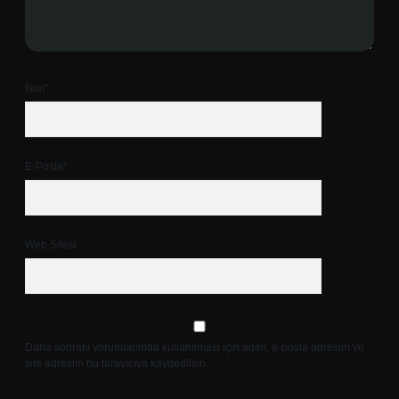
İsim*
E-Posta*
Web Sitesi
Daha sonraki yorumlarımda kullanılması için adım, e-posta adresim ve
site adresim bu tarayıcıya kaydedilsin.