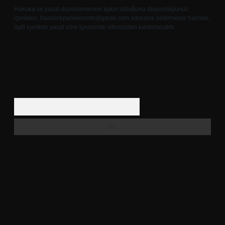
Hukuka ve yasal düzenlemelere aykırı olduğunu düşündüğünüz
içerikleri,
backlinkpanelicomtr@gmail.com
adresine bildirmeniz halinde,
ilgili içerikler yasal süre içerisinde sitemizden kaldırılacaktır.
Arama