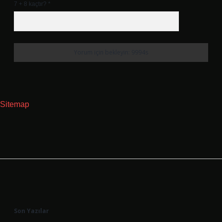
7 + 8 kaçtır?
*
Sitemap
Sidebar
Son Yazılar