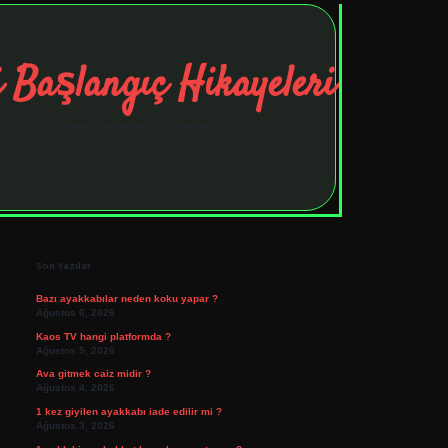
 Başlangıç Hikayeleri
Taşınma maceralarıyla ilham bul!
Sidebar
tulipbet
elexbett.net
Son Yazılar
Bazı ayakkabılar neden koku yapar ?
Ağustos 6, 2026
Kaos TV hangi platformda ?
Ağustos 5, 2026
Ava gitmek caiz midir ?
Ağustos 4, 2026
1 kez giyilen ayakkabı iade edilir mi ?
Ağustos 3, 2026