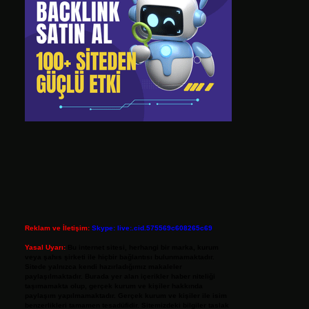
Reklam ve İletişim:
Skype: live:.cid.575569c608265c69
Yasal Uyarı:
Bu internet sitesi, herhangi bir marka, kurum
veya şahıs şirketi ile hiçbir bağlantısı bulunmamaktadır.
Sitede yalnızca kendi hazırladığımız makaleler
paylaşılmaktadır. Burada yer alan içerikler haber niteliği
taşımamakta olup, gerçek kurum ve kişiler hakkında
paylaşım yapılmamaktadır. Gerçek kurum ve kişiler ile isim
benzerlikleri tamamen tesadüfidir. Sitemizdeki bilgiler taslak