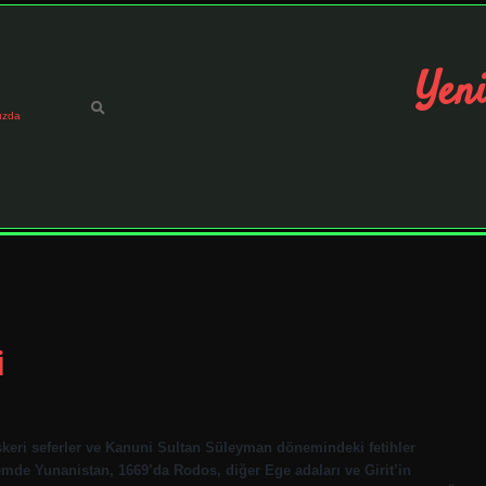
Yeni
ızda
i
skeri seferler ve Kanuni Sultan Süleyman dönemindeki fetihler
de Yunanistan, 1669’da Rodos, diğer Ege adaları ve Girit’in