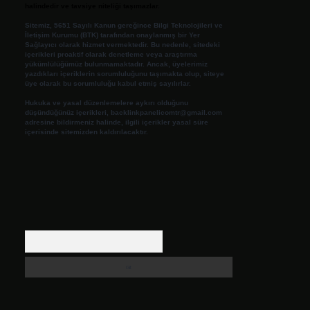
halindedir ve tavsiye niteliği taşımazlar.
Sitemiz, 5651 Sayılı Kanun gereğince Bilgi Teknolojileri ve
İletişim Kurumu (BTK) tarafından onaylanmış bir Yer
Sağlayıcı olarak hizmet vermektedir. Bu nedenle, sitedeki
içerikleri proaktif olarak denetleme veya araştırma
yükümlülüğümüz bulunmamaktadır. Ancak, üyelerimiz
yazdıkları içeriklerin sorumluluğunu taşımakta olup, siteye
üye olarak bu sorumluluğu kabul etmiş sayılırlar.
Hukuka ve yasal düzenlemelere aykırı olduğunu
düşündüğünüz içerikleri,
backlinkpanelicomtr@gmail.com
adresine bildirmeniz halinde, ilgili içerikler yasal süre
içerisinde sitemizden kaldırılacaktır.
Arama