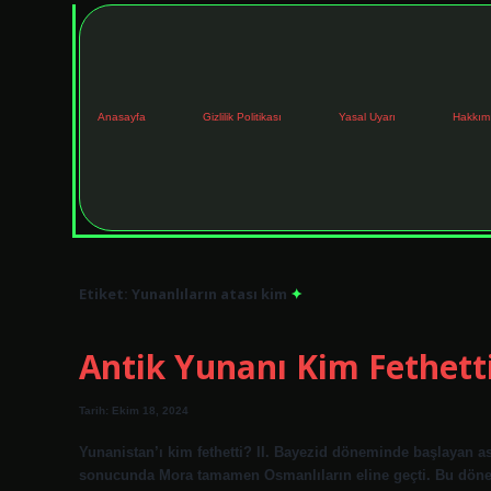
Anasayfa
Gizlilik Politikası
Yasal Uyarı
Hakkım
Etiket:
Yunanlıların atası kim
Antik Yunanı Kim Fethett
Tarih: Ekim 18, 2024
Yunanistan’ı kim fethetti? II. Bayezid döneminde başlayan a
sonucunda Mora tamamen Osmanlıların eline geçti. Bu dönem