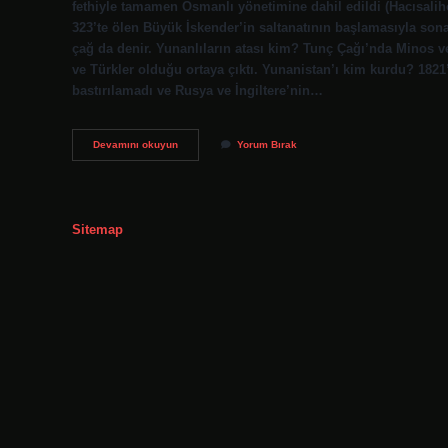
fethiyle tamamen Osmanlı yönetimine dahil edildi (Hacısaliho
323’te ölen Büyük İskender’in saltanatının başlamasıyla sona
çağ da denir. Yunanlıların atası kim? Tunç Çağı’nda Minos ve
ve Türkler olduğu ortaya çıktı. Yunanistan’ı kim kurdu? 18
bastırılamadı ve Rusya ve İngiltere’nin…
Antik
Devamını okuyun
Yorum Bırak
Yunanı
Kim
Fethetti
Sitemap