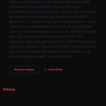
doku varsa debridman yapılır. Uzman yaraya antiseptik
solüsyonlar veya merhemler uygular. Yara uygun
büyüklükte steril bir gazlı bez veya özel bir yara pansumanı
ile kapatılır. Yaranın çabuk iyileşmesi için ne sürülür?
Bepanjel®, bir hidrojel olup, yarayı örterek nemli bir ortam
yaratırken yara bölgesindeki fazla sıvıyı emerek iyileşme
sürecini hızlandırmaya yardımcı olur. Bu özelliği sayesinde
Bepanjel, nem seviyelerini düzenleyen “akıllı” bir
hidrojeldir. Yara olan yere krem sürülür mü? Yara temiz ise
iç temizlik gerekmez. Yara temizlendikten sonra gazlı beze
yapışmasını önlemek için yapışmaz krem ​​sürülür ve bu
şekilde pansuman yapılır. Yaranın üstüne…
Yaranın
Devamını okuyun
Yorum Bırak
Üzerine
Ne
Sürülür
Sitemap