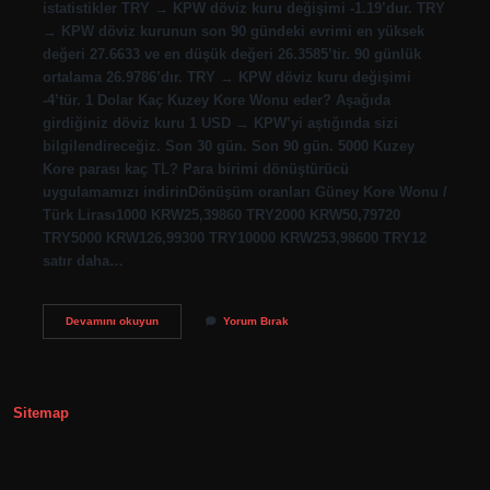
istatistikler TRY → KPW döviz kuru değişimi -1.19’dur. TRY
→ KPW döviz kurunun son 90 gündeki evrimi en yüksek
değeri 27.6633 ve en düşük değeri 26.3585’tir. 90 günlük
ortalama 26.9786’dır. TRY → KPW döviz kuru değişimi
-4’tür. 1 Dolar Kaç Kuzey Kore Wonu eder? Aşağıda
girdiğiniz döviz kuru 1 USD → KPW’yi aştığında sizi
bilgilendireceğiz. Son 30 gün. Son 90 gün. 5000 Kuzey
Kore parası kaç TL? Para birimi dönüştürücü
uygulamamızı indirinDönüşüm oranları Güney Kore Wonu /
Türk Lirası1000 KRW25,39860 TRY2000 KRW50,79720
TRY5000 KRW126,99300 TRY10000 KRW253,98600 TRY12
satır daha…
Kuzey
Devamını okuyun
Yorum Bırak
Kore
Para
Birimi
Nedir
Sitemap