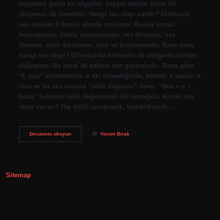
meydana gelen bir olgudur. Yaygın tabirle, buna dil
sürçmesi de denebilir. Hangi ses olayı vardır? Dilimizde
ses olayları 8 başlık altında incelenir. Bunlar ünsüz
benzeşmesi, ünsüz yumuşaması, ses düşmesi, ses
türetme, ünlü daralması, iptal ve kaynaşmadır. Bana sana
hangi ses olayı? Dilimizdeki kelimeler ek aldığında kökleri
değişmez. Bu kural iki kelime için geçersizdir. Buna göre,
“I, you” kelimelerine -e eki eklendiğinde, kökteki e sesleri a
olur ve bu ses olayına “ünlü değişimi” denir. “Ben + e –
bana” kelimesi ünlü değişiminin bir örneğidir. Azıcık ses
olayı var mı? Dar ünlü: azcık>acık, bircik>biricik…
Affetmek
Devamını okuyun
Yorum Bırak
Ses
Olayı
Nedir
Sitemap