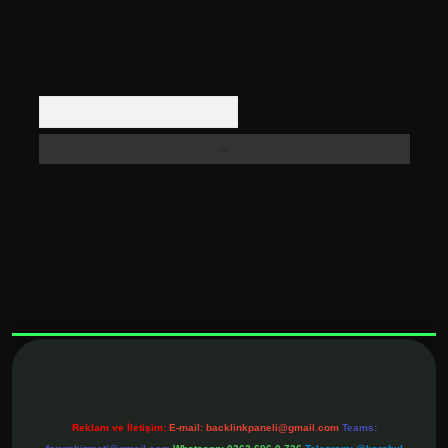
Arama
xbett.net
Reklam ve İletişim:
E-mail:
backlinkpaneli@gmail.com
Teams: