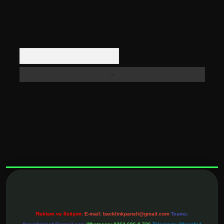
Arama
xbett.net
Reklam ve İletişim:
E-mail:
backlinkpaneli@gmail.com
Teams: