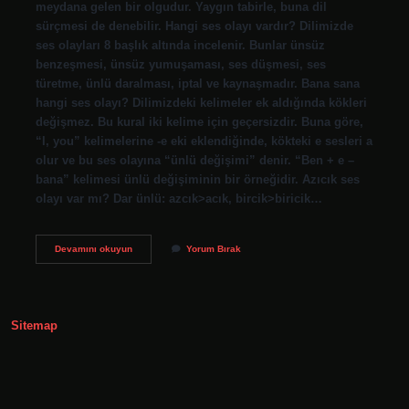
meydana gelen bir olgudur. Yaygın tabirle, buna dil
sürçmesi de denebilir. Hangi ses olayı vardır? Dilimizde
ses olayları 8 başlık altında incelenir. Bunlar ünsüz
benzeşmesi, ünsüz yumuşaması, ses düşmesi, ses
türetme, ünlü daralması, iptal ve kaynaşmadır. Bana sana
hangi ses olayı? Dilimizdeki kelimeler ek aldığında kökleri
değişmez. Bu kural iki kelime için geçersizdir. Buna göre,
“I, you” kelimelerine -e eki eklendiğinde, kökteki e sesleri a
olur ve bu ses olayına “ünlü değişimi” denir. “Ben + e –
bana” kelimesi ünlü değişiminin bir örneğidir. Azıcık ses
olayı var mı? Dar ünlü: azcık>acık, bircik>biricik…
Affetmek
Devamını okuyun
Yorum Bırak
Ses
Olayı
Nedir
Sitemap