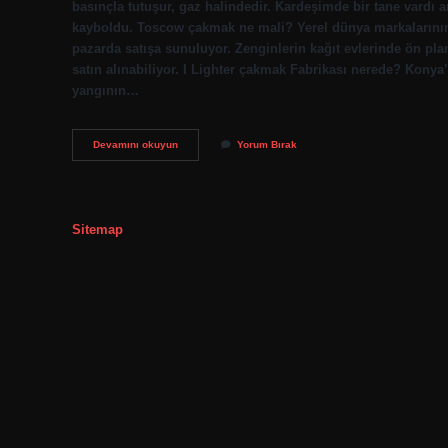
basınçla tutuşur, gaz halindedir. Kardeşimde bir tane vardı 
kayboldu. Toscow çakmak ne mali? Yerel dünya markalarının d
pazarda satışa sunuluyor. Zenginlerin kağıt evlerinde ön plan
satın alınabiliyor. I Lighter çakmak Fabrikası nerede? Konya’
yangının…
I
Devamını okuyun
Yorum Bırak
Lighter
Çakmak
Nerenin
Malı
Sitemap