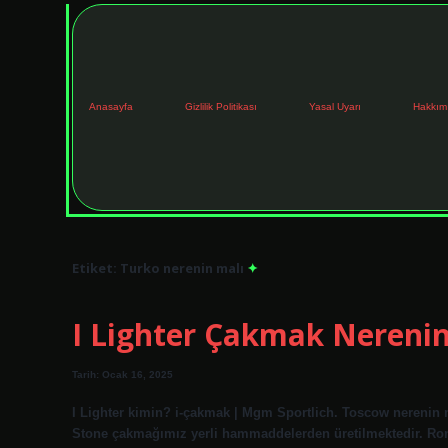
Anasayfa
Gizlilik Politikası
Yasal Uyarı
Hakkım
Etiket:
Turko nerenin malı
I Lighter Çakmak Nerenin
Tarih: Ocak 16, 2025
I Lighter kimin? i-çakmak | Mgm Sportlich. Toscow nerenin 
Stone çakmağımız yerli hammaddelerden üretilmektedir. Ron