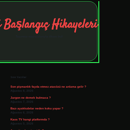
 Başlangıç Hikayeleri
Taşınma maceralarıyla ilham bul!
Sidebar
tulipbet
elexbett.net
Son Yazılar
Son pişmanlık fayda etmez atasözü ne anlama gelir ?
Ağustos 8, 2026
Jargon ne demek bulmaca ?
Ağustos 7, 2026
Bazı ayakkabılar neden koku yapar ?
Ağustos 6, 2026
Kaos TV hangi platformda ?
Ağustos 5, 2026