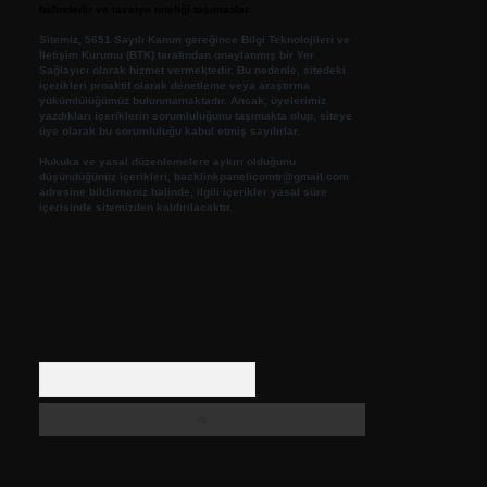
halindedir ve tavsiye niteliği taşımazlar.
Sitemiz, 5651 Sayılı Kanun gereğince Bilgi Teknolojileri ve
İletişim Kurumu (BTK) tarafından onaylanmış bir Yer
Sağlayıcı olarak hizmet vermektedir. Bu nedenle, sitedeki
içerikleri proaktif olarak denetleme veya araştırma
yükümlülüğümüz bulunmamaktadır. Ancak, üyelerimiz
yazdıkları içeriklerin sorumluluğunu taşımakta olup, siteye
üye olarak bu sorumluluğu kabul etmiş sayılırlar.
Hukuka ve yasal düzenlemelere aykırı olduğunu
düşündüğünüz içerikleri,
backlinkpanelicomtr@gmail.com
adresine bildirmeniz halinde, ilgili içerikler yasal süre
içerisinde sitemizden kaldırılacaktır.
Arama