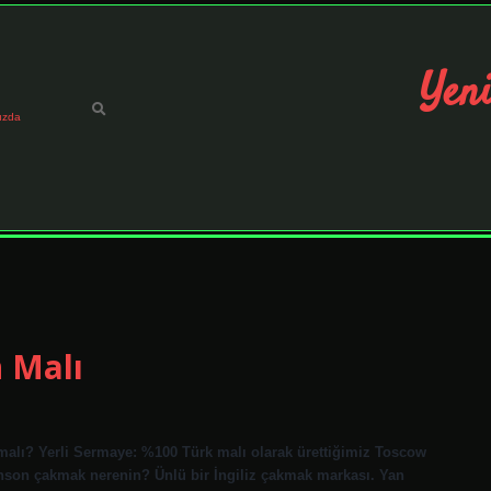
Yeni
ızda
 Malı
malı? Yerli Sermaye: %100 Türk malı olarak ürettiğimiz Toscow
son çakmak nerenin? Ünlü bir İngiliz çakmak markası. Yan