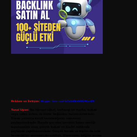
Reklam ve İletişim:
Skype: live:.cid.575569c608265c69
Yasal Uyarı:
Bu internet sitesi, herhangi bir marka, kurum
veya şahıs şirketi ile hiçbir bağlantısı bulunmamaktadır.
Sitede yalnızca kendi hazırladığımız makaleler
paylaşılmaktadır. Burada yer alan içerikler haber niteliği
taşımamakta olup, gerçek kurum ve kişiler hakkında
paylaşım yapılmamaktadır. Gerçek kurum ve kişiler ile isim
benzerlikleri tamamen tesadüfidir. Sitemizdeki bilgiler taslak