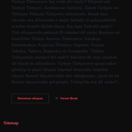
Türkiye Türkçesinin kaç ortak dili vardır? Düşünürsek,
Türkiye Türkçesi, Azerbaycan Türkçesi, Özbek Türkçesi ve
Türkmen Türkçesi Türkçenin lehçeleridir. Ancak bazı
lehçeler ana dillerinden o kadar farklıdır ki anlaşılabilirlik
oranları önemli ölçüde düşer. Kaç tane Türk dili vardır?
Türk dünyasında yaklaşık 20 standart dil vardır. Bunların en
önemlileri Türkçe, Azerice, Türkmence, Kazakça,
Karakalpakça, Kırgızca, Özbekçe, Uygurca, Tuvaca,
Yakutça, Tatarca, Başkurtça ve Çuvaşçadır. Türkiye
Türkçesinin standart dili nedir? Standart dil veya standart
dil olarak da adlandırılır. Türkiye Türkçesinin genel kabul
görmüş ve yazılı lehçesi İstanbul lehçesidir. İstanbul
lehçesi Rumeli lehçelerinden biri olduğundan, yazılı dil bir
Rumeli lehçesinden gelişmiştir. Türkiye’de kaç dil vardır?…
Türkiye
Devamını okuyun
Yorum Bırak
Türkçesinin
Kaç
Tane
Ortak
Dili
Sitemap
Vardır