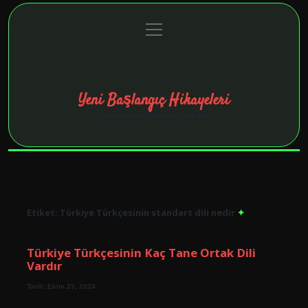
menüyü
Anasayfa
Gizlilik Politikası
Yasal Uyarı
aç
Hakkımızda
Yeni Başlangıç Hikayeleri
Taşınma maceralarıyla ilham bul!
Etiket:
Türkiye Türkçesinin standart dili nedir
Türkiye Türkçesinin Kaç Tane Ortak Dili
Vardır
Tarih: Ekim 23, 2024