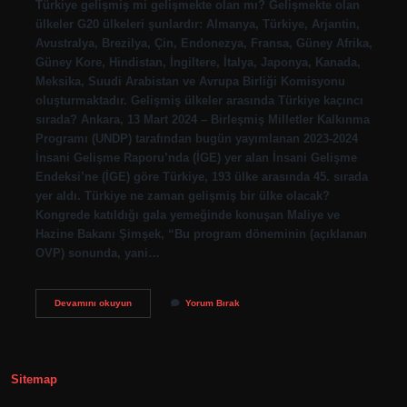
Türkiye gelişmiş mi gelişmekte olan mı? Gelişmekte olan
ülkeler G20 ülkeleri şunlardır: Almanya, Türkiye, Arjantin,
Avustralya, Brezilya, Çin, Endonezya, Fransa, Güney Afrika,
Güney Kore, Hindistan, İngiltere, İtalya, Japonya, Kanada,
Meksika, Suudi Arabistan ve Avrupa Birliği Komisyonu
oluşturmaktadır. Gelişmiş ülkeler arasında Türkiye kaçıncı
sırada? Ankara, 13 Mart 2024 – Birleşmiş Milletler Kalkınma
Programı (UNDP) tarafından bugün yayımlanan 2023-2024
İnsani Gelişme Raporu’nda (İGE) yer alan İnsani Gelişme
Endeksi’ne (İGE) göre Türkiye, 193 ülke arasında 45. sırada
yer aldı. Türkiye ne zaman gelişmiş bir ülke olacak?
Kongrede katıldığı gala yemeğinde konuşan Maliye ve
Hazine Bakanı Şimşek, “Bu program döneminin (açıklanan
OVP) sonunda, yani…
Türkiye
Devamını okuyun
Yorum Bırak
Gelişmiş
Ülke
Mi
Gelişmekte
Olan
Sitemap
Mı