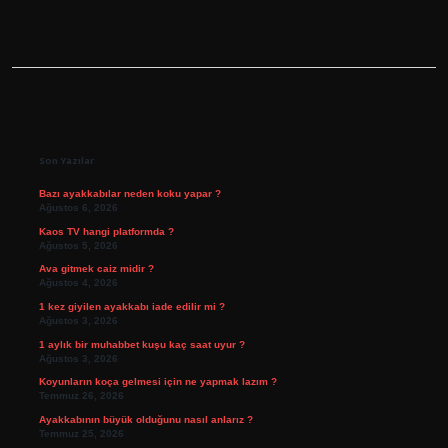
Sidebar
Son Yazılar
Bazı ayakkabılar neden koku yapar ?
Ağustos 6, 2026
Kaos TV hangi platformda ?
Ağustos 5, 2026
Ava gitmek caiz midir ?
Ağustos 4, 2026
1 kez giyilen ayakkabı iade edilir mi ?
Ağustos 3, 2026
1 aylık bir muhabbet kuşu kaç saat uyur ?
Ağustos 3, 2026
Koyunların koça gelmesi için ne yapmak lazım ?
Temmuz 26, 2026
Ayakkabının büyük olduğunu nasıl anlarız ?
Temmuz 25, 2026