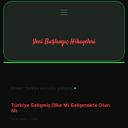
menüyü
Anasayfa
Gizlilik Politikası
Yasal Uyarı
aç
Hakkımızda
Yeni Başlangıç Hikayeleri
Taşınma maceralarıyla ilham bul!
Etiket:
Türkiye ne kadar gelişmiş
Türkiye Gelişmiş Ülke Mi Gelişmekte Olan
Mı
Tarih: Ekim 1, 2024