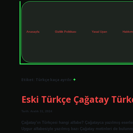
Anasayfa
Gizlilik Politikası
Yasal Uyarı
Hakkım
Etiket:
Türkçe kaça ayrılır
Eski Türkçe Çağatay Türk
Tarih: Aralık 31, 2024
Çağatay’ın Türkçesi hangi alfabe? Çağatayca yazılmış eserle
Uygur alfabesiyle yazılmış bazı Çağatay metinleri de bulun