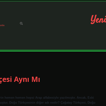
Yeni
ızda
çesi Aynı Mı
rin hemen hemen hepsi Arap alfabesiyle yazılmıştır. Ancak, Eski
muştur. Doğu Türkçesinin diğer adı nedir? Çağatay Türkçesi, Doğu