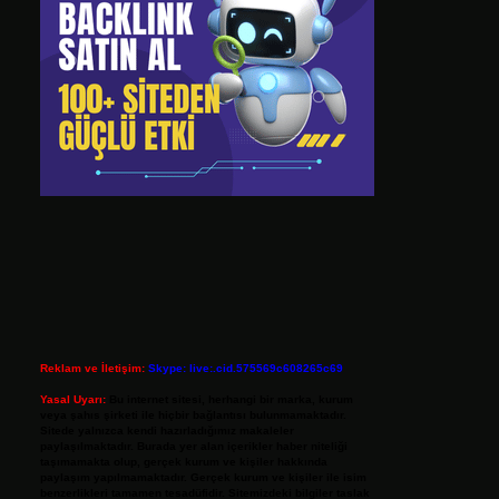
Reklam ve İletişim:
Skype: live:.cid.575569c608265c69
Yasal Uyarı:
Bu internet sitesi, herhangi bir marka, kurum
veya şahıs şirketi ile hiçbir bağlantısı bulunmamaktadır.
Sitede yalnızca kendi hazırladığımız makaleler
paylaşılmaktadır. Burada yer alan içerikler haber niteliği
taşımamakta olup, gerçek kurum ve kişiler hakkında
paylaşım yapılmamaktadır. Gerçek kurum ve kişiler ile isim
benzerlikleri tamamen tesadüfidir. Sitemizdeki bilgiler taslak