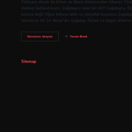
Türkçesi olarak da bilinir ve Nevai döneminden itibaren Türkle
ifadeler kullanılmıştır. Çağatayca nasıl bir dil? Çağatayca, Ö
koluna değil Oğuz koluna aittir ve yüzyıllar boyunca Çağata
temsilcisi Ali Şir Nevai’dir. Çağatay, Özbek ve Uygur dilleri
Eski
Devamını okuyun
Yorum Bırak
Türkçe
Çağatay
Türkçesi
Aynı
Mı
Sitemap