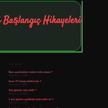
 Başlangıç Hikayeleri
Taşınma maceralarıyla ilham bul!
Sidebar
tulipbet
elexbett.net
Son Yazılar
Bazı ayakkabılar neden koku yapar ?
Ağustos 6, 2026
Kaos TV hangi platformda ?
Ağustos 5, 2026
Ava gitmek caiz midir ?
Ağustos 4, 2026
1 kez giyilen ayakkabı iade edilir mi ?
Ağustos 3, 2026