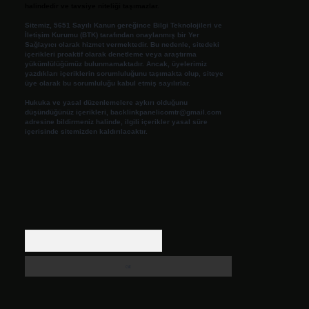
halindedir ve tavsiye niteliği taşımazlar.
Sitemiz, 5651 Sayılı Kanun gereğince Bilgi Teknolojileri ve
İletişim Kurumu (BTK) tarafından onaylanmış bir Yer
Sağlayıcı olarak hizmet vermektedir. Bu nedenle, sitedeki
içerikleri proaktif olarak denetleme veya araştırma
yükümlülüğümüz bulunmamaktadır. Ancak, üyelerimiz
yazdıkları içeriklerin sorumluluğunu taşımakta olup, siteye
üye olarak bu sorumluluğu kabul etmiş sayılırlar.
Hukuka ve yasal düzenlemelere aykırı olduğunu
düşündüğünüz içerikleri,
backlinkpanelicomtr@gmail.com
adresine bildirmeniz halinde, ilgili içerikler yasal süre
içerisinde sitemizden kaldırılacaktır.
Arama