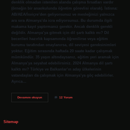
denklik olmadan istenilen alanda çalışma fırsatları vardır
(örneğin bir anaokulunda öğretim görevlisi olarak). İstisna:
AB/AEA/İsviçre’den geliyorsunuz ve mesleğinizi yalnızca
ara sıra Almanya’da icra ediyorsunuz. Bu durumda ilgili
makama kayıt yaptırmanız gerekir. Ancak denklik gerekli
değildir. Almanya’ya gitmek için dil şartı kalktı mı? Dil
becerileri hazırlık kapsamında öğrenilirse veya eğitim
kurumu tarafından onaylanırsa, dil seviyesi gereksinimleri
yoktur. Eğitim sırasında haftada 20 saate kadar çalışmak
mümkündür. 35 yaşın altındaysanız, eğitim yeri aramak için
Almanya’ya seyahat edebilirsiniz. 2024 Almanya dil şartı
kalktı mı? Türkiye ve Balkanlar’ın aday ülkelerinin
vatandaşları da çalışmak için Almanya’ya göç edebilirler.
Ayrıca…
Almanyaya
Devamını okuyun
12 Yorum
Denklik
Kalktı
Mı
Sitemap