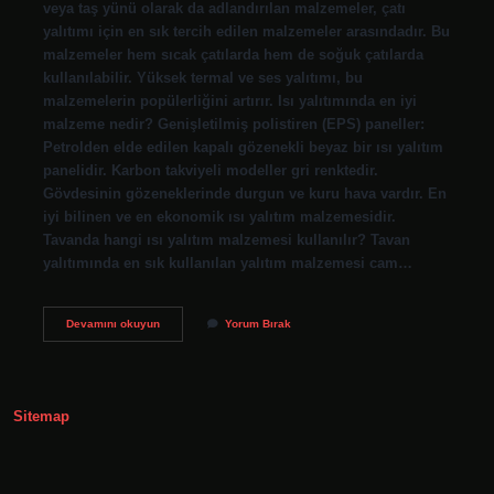
veya taş yünü olarak da adlandırılan malzemeler, çatı
yalıtımı için en sık tercih edilen malzemeler arasındadır. Bu
malzemeler hem sıcak çatılarda hem de soğuk çatılarda
kullanılabilir. Yüksek termal ve ses yalıtımı, bu
malzemelerin popülerliğini artırır. Isı yalıtımında en iyi
malzeme nedir? Genişletilmiş polistiren (EPS) paneller:
Petrolden elde edilen kapalı gözenekli beyaz bir ısı yalıtım
panelidir. Karbon takviyeli modeller gri renktedir.
Gövdesinin gözeneklerinde durgun ve kuru hava vardır. En
iyi bilinen ve en ekonomik ısı yalıtım malzemesidir.
Tavanda hangi ısı yalıtım malzemesi kullanılır? Tavan
yalıtımında en sık kullanılan yalıtım malzemesi cam…
Çatı
Devamını okuyun
Yorum Bırak
Isı
Yalıtımında
En
Iyi
Malzeme
Sitemap
Nedir