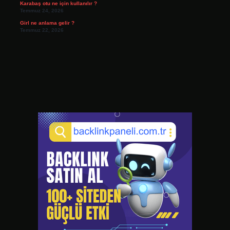
Karabaş otu ne için kullanılır ?
Temmuz 24, 2026
Girl ne anlama gelir ?
Temmuz 22, 2026