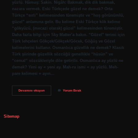
yüzlü. Hâmuş: Sakin. Nigâh: Bakmak, dik dik bakmak,
nazara vermek. Eski Türkçede güzel ne demek? Orta
Türkçe “sırlı” kelimesinden türemiştir ve “hoş görünümlü,
güzel” anlamına gelir. Bu kelime Eski Türkçe kök kelime
“gökyüzü, (mecazi olarak) güzel” kelimesinden türemiştir.
Daha fazla bilgi için Sky Matter’a bakın. “Güzel” terimi için
Türk lehçeleri Gökçek/Gökçek/Göcek, Göğüş ve Gözel
kelimelerini kullanır. Osmanlıca güzellik ne demek? Klasik
Türk şiirinde güzellik sözcüğü genellikle “hüsün” ve
“cemal” sözcükleriyle dile getirilir. Osmanlıca ay yüzlü ne
demek? Yeni ay = yeni ay. Mah-ru ismi = ay yüzlü. Meh-
pare kelimesi = ayın…
Eski
Devamını okuyun
Yorum Bırak
Türkçede
Güzel
Yüzlü
Ne
Demek
Sitemap