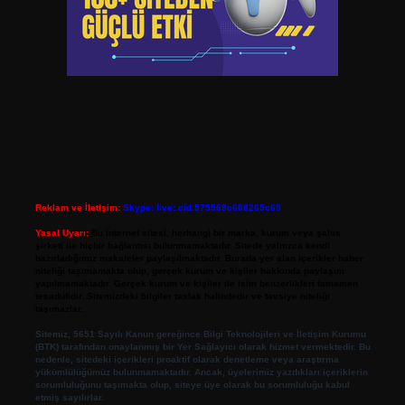
Reklam ve İletişim:
Skype: live:.cid.575569c608265c69
Yasal Uyarı:
Bu internet sitesi, herhangi bir marka, kurum veya şahıs
şirketi ile hiçbir bağlantısı bulunmamaktadır. Sitede yalnızca kendi
hazırladığımız makaleler paylaşılmaktadır. Burada yer alan içerikler haber
niteliği taşımamakta olup, gerçek kurum ve kişiler hakkında paylaşım
yapılmamaktadır. Gerçek kurum ve kişiler ile isim benzerlikleri tamamen
tesadüfidir. Sitemizdeki bilgiler taslak halindedir ve tavsiye niteliği
taşımazlar.
Sitemiz, 5651 Sayılı Kanun gereğince Bilgi Teknolojileri ve İletişim Kurumu
(BTK) tarafından onaylanmış bir Yer Sağlayıcı olarak hizmet vermektedir. Bu
nedenle, sitedeki içerikleri proaktif olarak denetleme veya araştırma
yükümlülüğümüz bulunmamaktadır. Ancak, üyelerimiz yazdıkları içeriklerin
sorumluluğunu taşımakta olup, siteye üye olarak bu sorumluluğu kabul
etmiş sayılırlar.