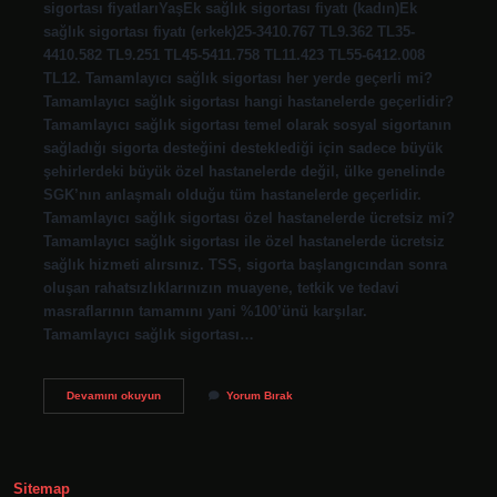
sigortası fiyatlarıYaşEk sağlık sigortası fiyatı (kadın)Ek
sağlık sigortası fiyatı (erkek)25-3410.767 TL9.362 TL35-
4410.582 TL9.251 TL45-5411.758 TL11.423 TL55-6412.008
TL12. Tamamlayıcı sağlık sigortası her yerde geçerli mi?
Tamamlayıcı sağlık sigortası hangi hastanelerde geçerlidir?
Tamamlayıcı sağlık sigortası temel olarak sosyal sigortanın
sağladığı sigorta desteğini desteklediği için sadece büyük
şehirlerdeki büyük özel hastanelerde değil, ülke genelinde
SGK’nın anlaşmalı olduğu tüm hastanelerde geçerlidir.
Tamamlayıcı sağlık sigortası özel hastanelerde ücretsiz mi?
Tamamlayıcı sağlık sigortası ile özel hastanelerde ücretsiz
sağlık hizmeti alırsınız. TSS, sigorta başlangıcından sonra
oluşan rahatsızlıklarınızın muayene, tetkik ve tedavi
masraflarının tamamını yani %100’ünü karşılar.
Tamamlayıcı sağlık sigortası…
Tamamlayıcı
Devamını okuyun
Yorum Bırak
Sağlık
Sigortası
Nerede
Yapılır
Sitemap